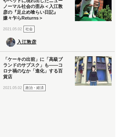
やペットに現れ出したニュー
ノーマル社会の歪み＜入江敦
彦の『足止め喰らい日記』
嫌々乍らReturns＞
社会
2021.05.02
入江敦彦
「ケーキの出前」に「高級ブ
ランドのサブスク」も――コ
ロナ禍のなか「進化」する百
貨店
政治・経済
2021.05.02
都市商業研究所
「高度外国人材」という言葉
に潜む欺瞞と、日本が搾取し
依存する圧倒的多数の外国人
労働者の実像とは？