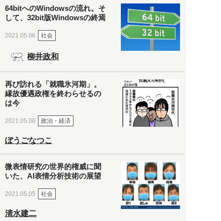
64bitへのWindowsの流れ。そ
して、32bit版Windowsの終焉
社会
2021.05.06
柳井政和
再び訪れる「就職氷河期」。
縁故優遇政権を終わらせるの
は今
政治・経済
2021.05.06
ぼうごなつこ
微表情研究の世界的権威に聞
いた、AI表情分析技術の展望
社会
2021.05.05
清水建二