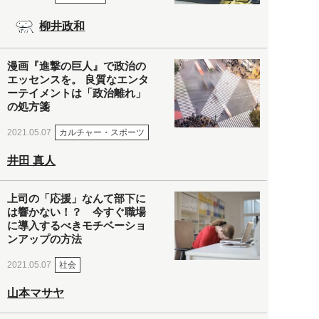
柳井政和
漫画『進撃の巨人』で政治の
エッセンスを。 良質なエンタ
ーテイメントは「政治離れ」
の処方箋
カルチャー・スポーツ
2021.05.07
井田 真人
上司の「応援」なんて部下に
は響かない！？ 今すぐ職場
に導入するべきモチベーショ
ンアップの方法
社会
2021.05.07
山本マサヤ