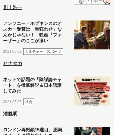
川上浩一
アンソニー・ホプキンスのオ
スカー受賞は「番狂わせ」な
んかじゃない！ 映画『ファ
ーザー』のここが凄い
カルチャー・スポーツ
2021.05.03
ヒナタカ
ネットで話題の「陰謀論チャ
ート」を徹底解説＆日本語訳
してみた
社会
2021.05.03
清義明
ロンドン再封鎖15週目。肥満