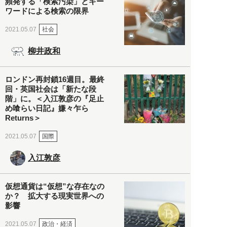
頻発する「検索汚染」とキー
ワードによる検索の限界
社会
2021.05.07
柳井政和
ロンドン再封鎖16週目。最終
回・英国社会は「新たな段
階」に。＜入江敦彦の『足止
め喰らい日記』嫌々乍ら
Returns＞
国際
2021.05.07
入江敦彦
仮想通貨は“仮想”な存在なの
か？ 拡大する現実世界への
影響
政治・経済
2021.05.07