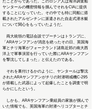
たことからであった。このロシア人は海洋調査船
ヤンタールの機密情報を掴んでそれをCIAに提供
することになっていた。その中でも特に同船に搭
載されたアルゼンチンに派遣された自走式潜水艇
について関心をもっていたようだ。
両大統領の電話会談でプーチンはトランプに、
「ARAサンフアンが消息を絶ったその日、英国海
軍とチリ海軍がフォークランド諸島近郊の南大西
洋上で軍事演習を行っていた際にARAサンフアン
を撃沈してしまった」と伝えたのである。
それを裏付けるかのように、ヤンタールは撃沈
されたARAサンフアンがチリの対潜哨戒機C-295
が搭載した武器によって起爆したことを調査で明
らかにしたという。
しかも、ARAサンフアン乗組員の家族が掴んで
いた情報でも、英国海軍の対潜ヘリコプターとチ