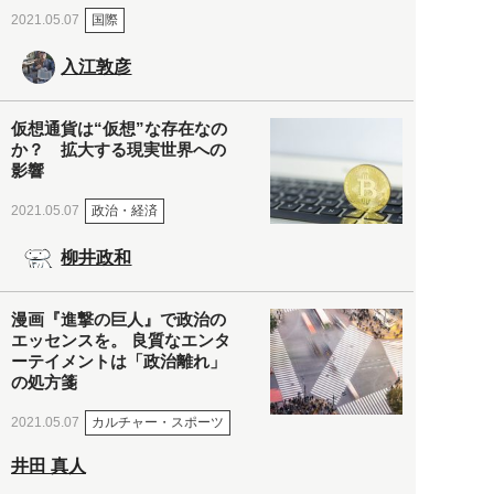
国際
2021.05.07
入江敦彦
仮想通貨は“仮想”な存在なの
か？ 拡大する現実世界への
影響
政治・経済
2021.05.07
柳井政和
漫画『進撃の巨人』で政治の
エッセンスを。 良質なエンタ
ーテイメントは「政治離れ」
の処方箋
カルチャー・スポーツ
2021.05.07
井田 真人