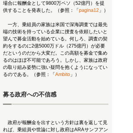
場合に報酬金として9800万ペソ（52億円）を提
供することを発表した。（参照：「
pagina12
」）
一方、乗組員の家族は米国で深海調査では最先
端の技術を持っている企業に捜査を依頼したいと
望んで募金活動を始めている。何しろ、調査の契
約をするのに2億5000万ドル（275億円）が必要
だというのだから大変だ。この高額を募金で集め
るのはほぼ不可能であろう。しかし、家族は政府
の取り組み姿勢に強い疑問を抱くようになってい
るのである。（参照：「
Ambito
」）
募る政府への不信感
政府が報酬金を出すという方針は裏を返して見
れば、乗組員や世論に対し政府はARAサンフアン