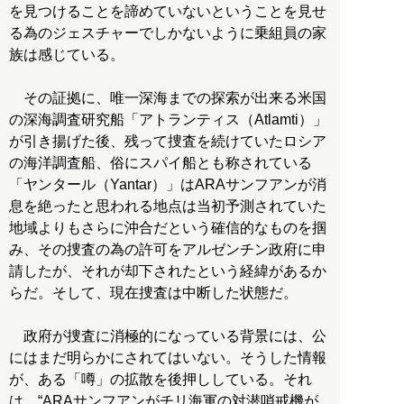
を見つけることを諦めていないということを見せ
る為のジェスチャーでしかないように乗組員の家
族は感じている。
その証拠に、唯一深海までの探索が出来る米国
の深海調査研究船「アトランティス（Atlamti）」
が引き揚げた後、残って捜査を続けていたロシア
の海洋調査船、俗にスパイ船とも称されている
「ヤンタール（Yantar）」はARAサンフアンが消
息を絶ったと思われる地点は当初予測されていた
地域よりもさらに沖合だという確信的なものを掴
み、その捜査の為の許可をアルゼンチン政府に申
請したが、それが却下されたという経緯があるか
らだ。そして、現在捜査は中断した状態だ。
政府が捜査に消極的になっている背景には、公
にはまだ明らかにされてはいない。そうした情報
が、ある「噂」の拡散を後押ししている。それ
は、“ARAサンフアンがチリ海軍の対潜哨戒機が