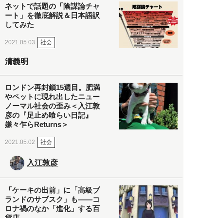
ネットで話題の「陰謀論チャ
ート」を徹底解説＆日本語訳
してみた
社会
2021.05.03
清義明
ロンドン再封鎖15週目。肥満
やペットに現れ出したニュー
ノーマル社会の歪み＜入江敦
彦の『足止め喰らい日記』
嫌々乍らReturns＞
社会
2021.05.02
入江敦彦
「ケーキの出前」に「高級ブ
ランドのサブスク」も――コ
ロナ禍のなか「進化」する百
貨店