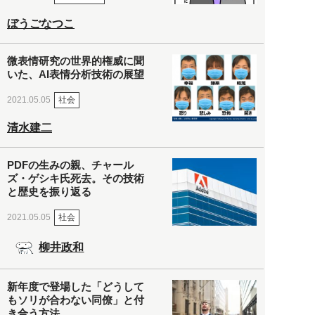
ぼうごなつこ
微表情研究の世界的権威に聞
いた、AI表情分析技術の展望
社会
2021.05.05
清水建二
PDFの生みの親、チャール
ズ・ゲシキ氏死去。その技術
と歴史を振り返る
社会
2021.05.05
柳井政和
新年度で登場した「どうして
もソリが合わない同僚」と付
き合う方法