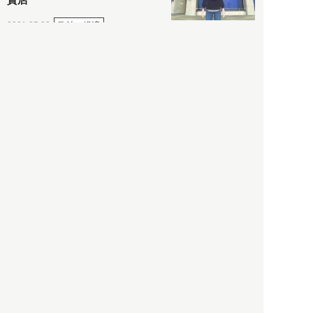
政治・経済
2021.05.02
都市商業研究所
「高度外国人材」という言葉
に潜む欺瞞と、日本が搾取し
依存する圧倒的多数の外国人
労働者の実像とは？
社会
2021.05.01
月刊日本
以前の記事をもっと見る