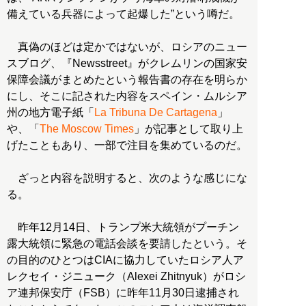
備えている兵器によって起爆した”という噂だ。
真偽のほどは定かではないが、ロシアのニュー
スブログ、『Newsstreet』がクレムリンの国家安
保障会議がまとめたという報告書の存在を明らか
にし、そこに記された内容をスペイン・ムルシア
州の地方電子紙「
La Tribuna De Cartagena
」
や、「
The Moscow Times
」が記事として取り上
げたこともあり、一部で注目を集めているのだ。
ざっと内容を説明すると、次のような感じにな
る。
昨年12月14日、トランプ米大統領がプーチン
露大統領に緊急の電話会談を要請したという。そ
の目的のひとつはCIAに協力していたロシア人ア
レクセイ・ジニューク（Alexei Zhitnyuk）がロシ
ア連邦保安庁（FSB）に昨年11月30日逮捕され