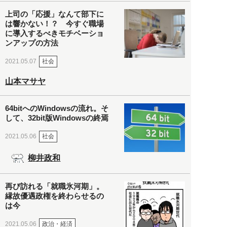
上司の「応援」なんて部下に
は響かない！？ 今すぐ職場
に導入するべきモチベーショ
ンアップの方法
社会
2021.05.07
山本マサヤ
64bitへのWindowsの流れ。そ
して、32bit版Windowsの終焉
社会
2021.05.06
柳井政和
再び訪れる「就職氷河期」。
縁故優遇政権を終わらせるの
は今
政治・経済
2021.05.06