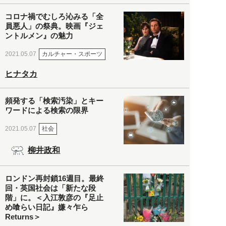
コロナ禍でむしろ沁みる「全
員悪人」の祭典。映画『ジェ
ントルメン』の魅力
カルチャー・スポーツ
2021.05.07
ヒナタカ
頻発する「検索汚染」とキー
ワードによる検索の限界
社会
2021.05.07
柳井政和
ロンドン再封鎖16週目。最終
回・英国社会は「新たな段
階」に。＜入江敦彦の『足止
め喰らい日記』嫌々乍ら
Returns＞