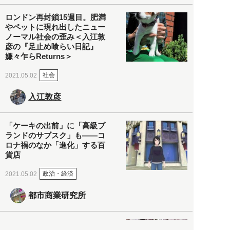
ロンドン再封鎖15週目。肥満
やペットに現れ出したニュー
ノーマル社会の歪み＜入江敦
彦の『足止め喰らい日記』
嫌々乍らReturns＞
社会
2021.05.02
入江敦彦
「ケーキの出前」に「高級ブ
ランドのサブスク」も――コ
ロナ禍のなか「進化」する百
貨店
政治・経済
2021.05.02
都市商業研究所
「高度外国人材」という言葉