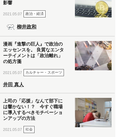
影響
政治・経済
2021.05.07
柳井政和
漫画『進撃の巨人』で政治の
エッセンスを。 良質なエンタ
ーテイメントは「政治離れ」
の処方箋
カルチャー・スポーツ
2021.05.07
井田 真人
上司の「応援」なんて部下に
は響かない！？ 今すぐ職場
に導入するべきモチベーショ
ンアップの方法
社会
2021.05.07