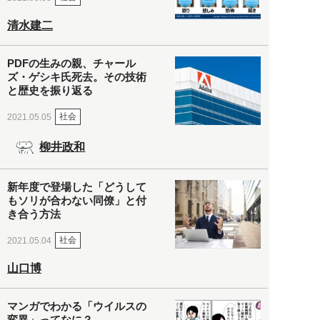
清水建二
PDFの生みの親、チャール
ズ・ゲシキ氏死去。その技術
と歴史を振り返る
社会
2021.05.05
柳井政和
新年度で登場した「どうして
もソリが合わない同僚」と付
き合う方法
社会
2021.05.04
山口博
マンガでわかる「ウイルスの
変異」ってなに？