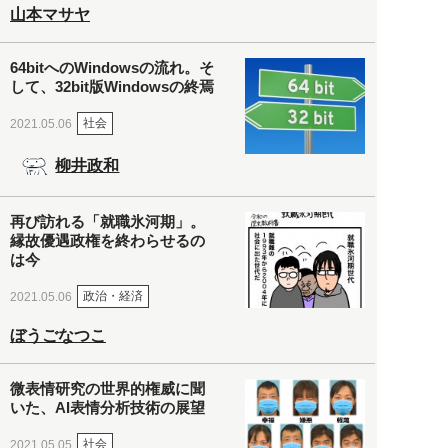
山本マサヤ
64bitへのWindowsの流れ。そ
して、32bit版Windowsの終焉
社会
2021.05.06
柳井政和
再び訪れる「就職氷河期」。
縁故優遇政権を終わらせるの
は今
政治・経済
2021.05.06
ぼうごなつこ
微表情研究の世界的権威に聞
いた、AI表情分析技術の展望
社会
2021.05.05