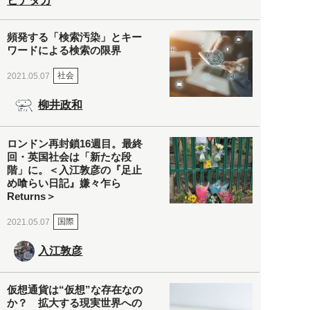
ヒナタカ
頻発する「検索汚染」とキー
ワードによる検索の限界
社会
2021.05.07
柳井政和
ロンドン再封鎖16週目。最終
回・英国社会は「新たな段
階」に。＜入江敦彦の『足止
め喰らい日記』嫌々乍ら
Returns＞
国際
2021.05.07
入江敦彦
仮想通貨は“仮想”な存在なの
か？ 拡大する現実世界への