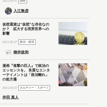
国際
2021.05.07
入江敦彦
仮想通貨は“仮想”な存在なの
か？ 拡大する現実世界への
影響
政治・経済
2021.05.07
柳井政和
漫画『進撃の巨人』で政治の
エッセンスを。 良質なエンタ
ーテイメントは「政治離れ」
の処方箋
カルチャー・スポーツ
2021.05.07
井田 真人