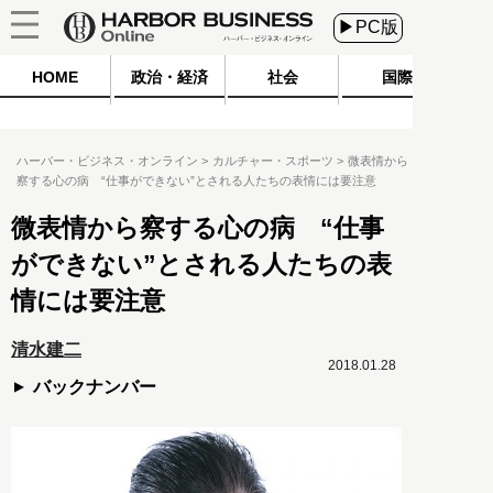
▶PC版
HOME
政治・経済
社会
国際
ハーバー・ビジネス・オンライン
カルチャー・スポーツ
微表情から
察する心の病 “仕事ができない”とされる人たちの表情には要注意
微表情から察する心の病 “仕事
ができない”とされる人たちの表
情には要注意
清水建二
2018.01.28
バックナンバー