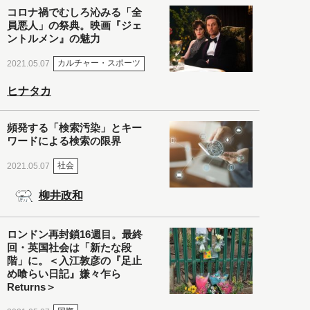
コロナ禍でむしろ沁みる「全
員悪人」の祭典。映画『ジェ
ントルメン』の魅力
カルチャー・スポーツ
2021.05.07
ヒナタカ
頻発する「検索汚染」とキー
ワードによる検索の限界
社会
2021.05.07
柳井政和
ロンドン再封鎖16週目。最終
回・英国社会は「新たな段
階」に。＜入江敦彦の『足止
め喰らい日記』嫌々乍ら
Returns＞