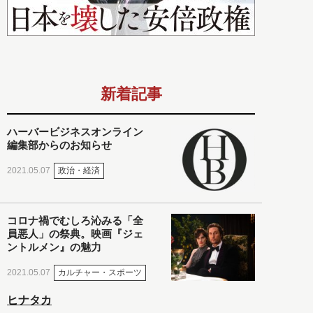
新着記事
ハーバービジネスオンライン
編集部からのお知らせ
政治・経済
2021.05.07
コロナ禍でむしろ沁みる「全
員悪人」の祭典。映画『ジェ
ントルメン』の魅力
カルチャー・スポーツ
2021.05.07
ヒナタカ