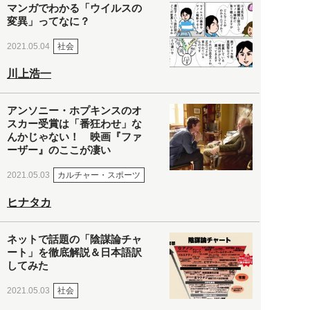
マンガでわかる「ウイルスの
変異」ってなに？
社会
2021.05.04
川上浩一
アンソニー・ホプキンスのオ
スカー受賞は「番狂わせ」な
んかじゃない！ 映画『ファ
ーザー』のここが凄い
カルチャー・スポーツ
2021.05.03
ヒナタカ
ネットで話題の「陰謀論チャ
ート」を徹底解説＆日本語訳
してみた
社会
2021.05.03