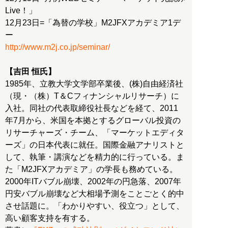
Live！」
12月23日=「為替の学校」M2JFXアカデミア1デ
http://www.m2j.co.jp/seminar/
【吉田 恒氏】
1985年、立教大学文学部卒業後、(株)自由経済社
（現・（株）T＆Cフィナンシャルリサーチ）に
入社。同社の代表取締役社長などを経て、2011
年7月から、米国を本拠とするグローバル投資の
リサーチャーズ・チーム、「マーケットエディタ
ーズ」の日本代表に就任。国際金融アナリストと
して、執筆・講演などを精力的に行っている。ま
た「M2JFXアカデミア」の学長も務めている。
2000年ITバブル崩壊、2002年の円急落、2007年
円安バブル崩壊など大相場予測をことごとく的中
させ話題に。「わかりやすい、役立つ」として、
高い顧客支持を有する。