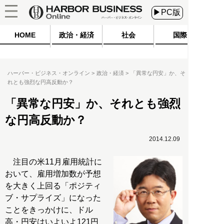
▶PC版
HOME
政治・経済
社会
国際
ハーバー・ビジネス・オンライン
政治・経済
「異常な円安」か、そ
れとも強烈な円高反動か？
「異常な円安」か、それとも強烈
な円高反動か？
2014.12.09
注目の米11月雇用統計に
おいて、雇用増加数が予想
を大きく上回る「ポジティ
ブ・サプライズ」になった
ことをきっかけに、ドル
高・円安はいよいよ121円