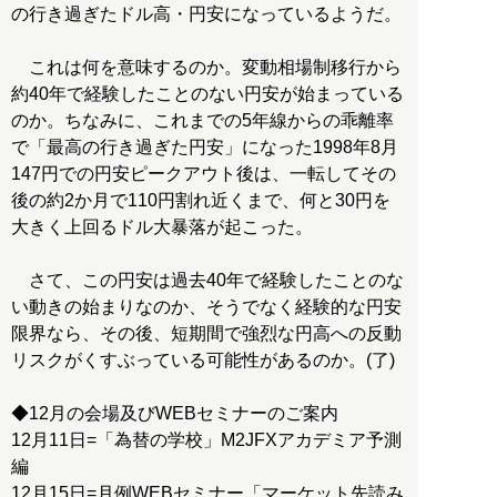
の行き過ぎたドル高・円安になっているようだ。
これは何を意味するのか。変動相場制移行から
約40年で経験したことのない円安が始まっている
のか。ちなみに、これまでの5年線からの乖離率
で「最高の行き過ぎた円安」になった1998年8月
147円での円安ピークアウト後は、一転してその
後の約2か月で110円割れ近くまで、何と30円を
大きく上回るドル大暴落が起こった。
さて、この円安は過去40年で経験したことのな
い動きの始まりなのか、そうでなく経験的な円安
限界なら、その後、短期間で強烈な円高への反動
リスクがくすぶっている可能性があるのか。(了)
◆12月の会場及びWEBセミナーのご案内
12月11日=「為替の学校」M2JFXアカデミア予測
編
12月15日=月例WEBセミナー「マーケット先読み