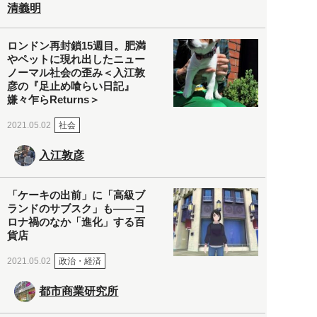
清義明
ロンドン再封鎖15週目。肥満
やペットに現れ出したニュー
ノーマル社会の歪み＜入江敦
彦の『足止め喰らい日記』
嫌々乍らReturns＞
社会
2021.05.02
入江敦彦
「ケーキの出前」に「高級ブ
ランドのサブスク」も――コ
ロナ禍のなか「進化」する百
貨店
政治・経済
2021.05.02
都市商業研究所