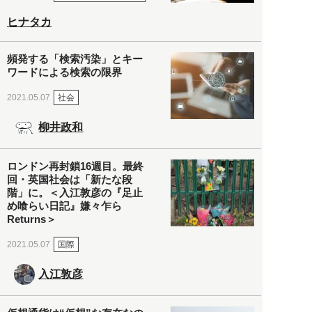
ヒナタカ
頻発する「検索汚染」とキー
ワードによる検索の限界
社会
2021.05.07
柳井政和
ロンドン再封鎖16週目。最終
回・英国社会は「新たな段
階」に。＜入江敦彦の『足止
め喰らい日記』嫌々乍ら
Returns＞
国際
2021.05.07
入江敦彦