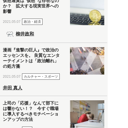
仮想通貨は“仮想”な存在なの
か？ 拡大する現実世界への
影響
政治・経済
2021.05.07
柳井政和
漫画『進撃の巨人』で政治の
エッセンスを。 良質なエンタ
ーテイメントは「政治離れ」
の処方箋
カルチャー・スポーツ
2021.05.07
井田 真人
上司の「応援」なんて部下に
は響かない！？ 今すぐ職場
に導入するべきモチベーショ
ンアップの方法