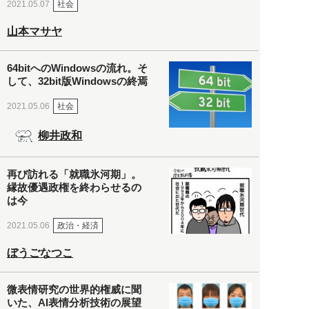
社会
2021.05.07
山本マサヤ
64bitへのWindowsの流れ。そ
して、32bit版Windowsの終焉
社会
2021.05.06
柳井政和
再び訪れる「就職氷河期」。
縁故優遇政権を終わらせるの
は今
政治・経済
2021.05.06
ぼうごなつこ
微表情研究の世界的権威に聞
いた、AI表情分析技術の展望