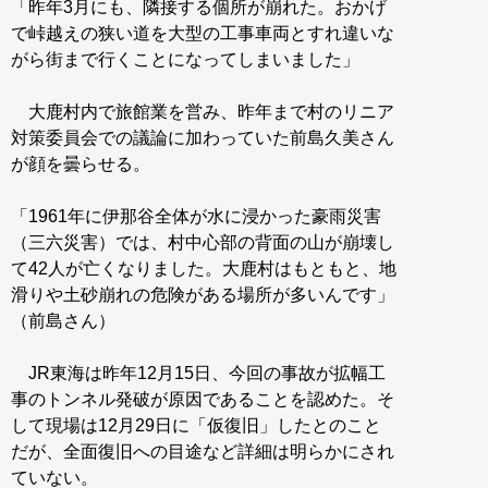
「昨年3月にも、隣接する個所が崩れた。おかげ
で峠越えの狭い道を大型の工事車両とすれ違いな
がら街まで行くことになってしまいました」
大鹿村内で旅館業を営み、昨年まで村のリニア
対策委員会での議論に加わっていた前島久美さん
が顔を曇らせる。
「1961年に伊那谷全体が水に浸かった豪雨災害
（三六災害）では、村中心部の背面の山が崩壊し
て42人が亡くなりました。大鹿村はもともと、地
滑りや土砂崩れの危険がある場所が多いんです」
（前島さん）
JR東海は昨年12月15日、今回の事故が拡幅工
事のトンネル発破が原因であることを認めた。そ
して現場は12月29日に「仮復旧」したとのこと
だが、全面復旧への目途など詳細は明らかにされ
ていない。