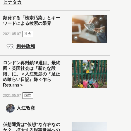
ヒナタカ
頻発する「検索汚染」とキー
ワードによる検索の限界
社会
2021.05.07
柳井政和
ロンドン再封鎖16週目。最終
回・英国社会は「新たな段
階」に。＜入江敦彦の『足止
め喰らい日記』嫌々乍ら
Returns＞
国際
2021.05.07
入江敦彦
仮想通貨は“仮想”な存在なの
か？ 拡大する現実世界への