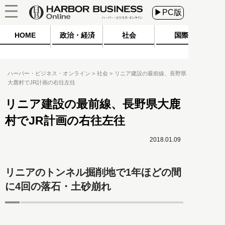
▶PC版
HOME
政治・経済
社会
国際
ハーバー・ビジネス・オンライン
社会
リニア建設の最前線、長野県
大鹿村でJR計画の右往左往
リニア建設の最前線、長野県大鹿
村でJR計画の右往左往
2018.01.09
リニアのトンネル掘削地で1年ほどの間
に4回の落石・土砂崩れ