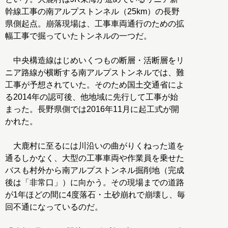
幹線工事の南アルプストンネル（25km）の長野
県側起点。崩落現場は、工事車両通行のための拡
幅工事で掘っていたトンネルの一つだ。
中央構造線はじめいくつもの断層・活断層をリ
ニア路線が横断する南アルプストンネルでは、難
工事が予想されていた。そのため国土交通省によ
る2014年の認可後、他地域に先行して工事が始
まった。長野県側では2016年11月に起工式が開
かれた。
大鹿村に至るには川沿いの曲がりくねった道を
通るしかなく、大型の工事車両や作業員を乗せた
バスも村外から南アルプストンネル掘削地（完成
後は「非常口」）に向かう。その現場までの道路
が1年ほどの間に4度落石・土砂崩れで崩壊し、毎
回不通になっているのだ。