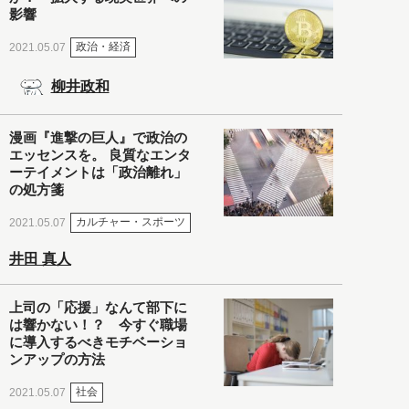
影響
政治・経済
2021.05.07
柳井政和
漫画『進撃の巨人』で政治の
エッセンスを。 良質なエンタ
ーテイメントは「政治離れ」
の処方箋
カルチャー・スポーツ
2021.05.07
井田 真人
上司の「応援」なんて部下に
は響かない！？ 今すぐ職場
に導入するべきモチベーショ
ンアップの方法
社会
2021.05.07