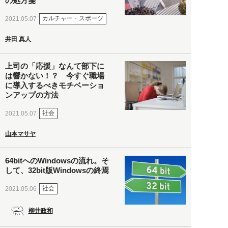
の処方箋
カルチャー・スポーツ
2021.05.07
井田 真人
上司の「応援」なんて部下に
は響かない！？ 今すぐ職場
に導入するべきモチベーショ
ンアップの方法
社会
2021.05.07
山本マサヤ
64bitへのWindowsの流れ。そ
して、32bit版Windowsの終焉
社会
2021.05.06
柳井政和