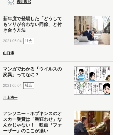
柳井政和
新年度で登場した「どうして
もソリが合わない同僚」と付
き合う方法
社会
2021.05.04
山口博
マンガでわかる「ウイルスの
変異」ってなに？
社会
2021.05.04
川上浩一
アンソニー・ホプキンスのオ
スカー受賞は「番狂わせ」な
んかじゃない！ 映画『ファ
ーザー』のここが凄い