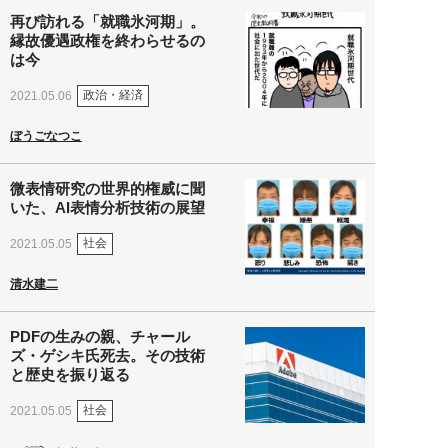
再び訪れる「就職氷河期」。
縁故優遇政権を終わらせるの
は今
政治・経済
2021.05.06
ぼうごなつこ
微表情研究の世界的権威に聞
いた、AI表情分析技術の展望
社会
2021.05.05
清水建二
PDFの生みの親、チャール
ズ・ゲシキ氏死去。その技術
と歴史を振り返る
社会
2021.05.05