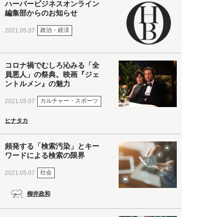
ハーバービジネスオンライン
編集部からのお知らせ
政治・経済
2021.05.07
コロナ禍でむしろ沁みる「全
員悪人」の祭典。映画『ジェ
ントルメン』の魅力
カルチャー・スポーツ
2021.05.07
ヒナタカ
頻発する「検索汚染」とキー
ワードによる検索の限界
社会
2021.05.07
柳井政和