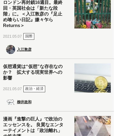
ロンドン再封鎖16週目。最終
回・英国社会は「新たな段
階」に。＜入江敦彦の『足止
め喰らい日記』嫌々乍ら
Returns＞
国際
2021.05.07
入江敦彦
仮想通貨は“仮想”な存在なの
か？ 拡大する現実世界への
影響
政治・経済
2021.05.07
柳井政和
漫画『進撃の巨人』で政治の
エッセンスを。 良質なエンタ
ーテイメントは「政治離れ」