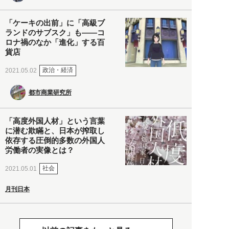
「ケーキの出前」に「高級ブ
ランドのサブスク」も――コ
ロナ禍のなか「進化」する百
貨店
政治・経済
2021.05.02
都市商業研究所
「高度外国人材」という言葉
に潜む欺瞞と、日本が搾取し
依存する圧倒的多数の外国人
労働者の実像とは？
社会
2021.05.01
月刊日本