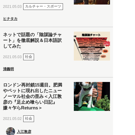
カルチャー・スポーツ
2021.05.03
ヒナタカ
ネットで話題の「陰謀論チャ
ート」を徹底解説＆日本語訳
してみた
社会
2021.05.03
清義明
ロンドン再封鎖15週目。肥満
やペットに現れ出したニュー
ノーマル社会の歪み＜入江敦
彦の『足止め喰らい日記』
嫌々乍らReturns＞
社会
2021.05.02
入江敦彦