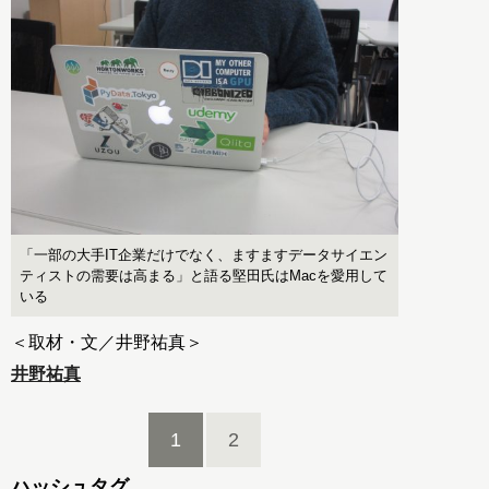
「一部の大手IT企業だけでなく、ますますデータサイエン
ティストの需要は高まる」と語る堅田氏はMacを愛用して
いる
＜取材・文／井野祐真＞
井野祐真
1
2
ハッシュタグ