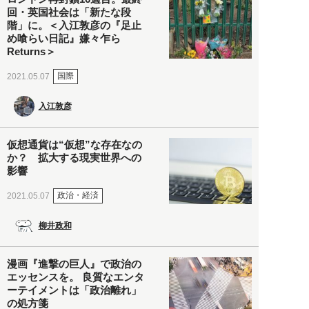
回・英国社会は「新たな段
階」に。＜入江敦彦の『足止
め喰らい日記』嫌々乍ら
Returns＞
国際
2021.05.07
入江敦彦
仮想通貨は“仮想”な存在なの
か？ 拡大する現実世界への
影響
政治・経済
2021.05.07
柳井政和
漫画『進撃の巨人』で政治の
エッセンスを。 良質なエンタ
ーテイメントは「政治離れ」
の処方箋