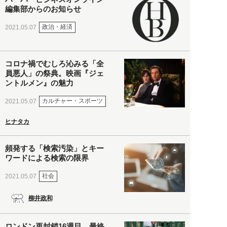
編集部からのお知らせ
政治・経済
2021.05.07
コロナ禍でむしろ沁みる「全
員悪人」の祭典。映画『ジェ
ントルメン』の魅力
カルチャー・スポーツ
2021.05.07
ヒナタカ
頻発する「検索汚染」とキー
ワードによる検索の限界
社会
2021.05.07
柳井政和
ロンドン再封鎖16週目。最終