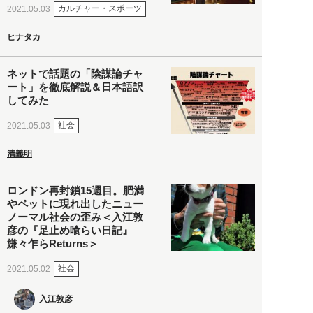
カルチャー・スポーツ
2021.05.03
ヒナタカ
ネットで話題の「陰謀論チャ
ート」を徹底解説＆日本語訳
してみた
社会
2021.05.03
清義明
ロンドン再封鎖15週目。肥満
やペットに現れ出したニュー
ノーマル社会の歪み＜入江敦
彦の『足止め喰らい日記』
嫌々乍らReturns＞
社会
2021.05.02
入江敦彦