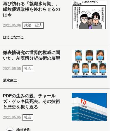
再び訪れる「就職氷河期」。
縁故優遇政権を終わらせるの
は今
政治・経済
2021.05.06
ぼうごなつこ
微表情研究の世界的権威に聞
いた、AI表情分析技術の展望
社会
2021.05.05
清水建二
PDFの生みの親、チャール
ズ・ゲシキ氏死去。その技術
と歴史を振り返る
社会
2021.05.05
柳井政和