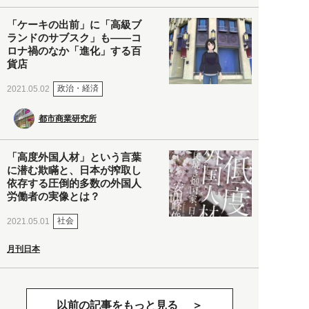
「ケーキの出前」に「高級ブ
ランドのサブスク」も――コ
ロナ禍のなか「進化」する百
貨店
政治・経済
2021.05.02
都市商業研究所
「高度外国人材」という言葉
に潜む欺瞞と、日本が搾取し
依存する圧倒的多数の外国人
労働者の実像とは？
社会
2021.05.01
月刊日本
以前の記事をもっと見る