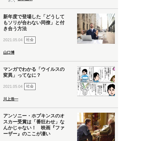
新年度で登場した「どうして
もソリが合わない同僚」と付
き合う方法
社会
2021.05.04
山口博
マンガでわかる「ウイルスの
変異」ってなに？
社会
2021.05.04
川上浩一
アンソニー・ホプキンスのオ
スカー受賞は「番狂わせ」な
んかじゃない！ 映画『ファ
ーザー』のここが凄い