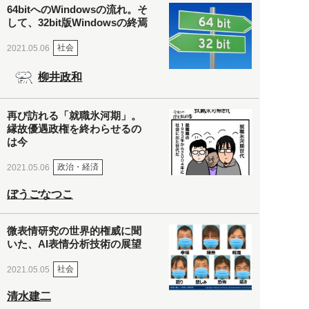
64bitへのWindowsの流れ。そ
して、32bit版Windowsの終焉
社会
2021.05.06
柳井政和
再び訪れる「就職氷河期」。
縁故優遇政権を終わらせるの
は今
政治・経済
2021.05.06
ぼうごなつこ
微表情研究の世界的権威に聞
いた、AI表情分析技術の展望
社会
2021.05.05
清水建二