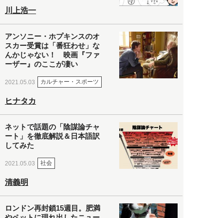
川上浩一
アンソニー・ホプキンスのオ
スカー受賞は「番狂わせ」な
んかじゃない！ 映画『ファ
ーザー』のここが凄い
カルチャー・スポーツ
2021.05.03
ヒナタカ
ネットで話題の「陰謀論チャ
ート」を徹底解説＆日本語訳
してみた
社会
2021.05.03
清義明
ロンドン再封鎖15週目。肥満
やペットに現れ出したニュー