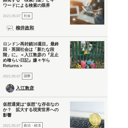
ワードによる検索の限界
社会
2021.05.07
柳井政和
ロンドン再封鎖16週目。最終
回・英国社会は「新たな段
階」に。＜入江敦彦の『足止
め喰らい日記』嫌々乍ら
Returns＞
国際
2021.05.07
入江敦彦
仮想通貨は“仮想”な存在なの
か？ 拡大する現実世界への
影響
政治・経済
2021.05.07