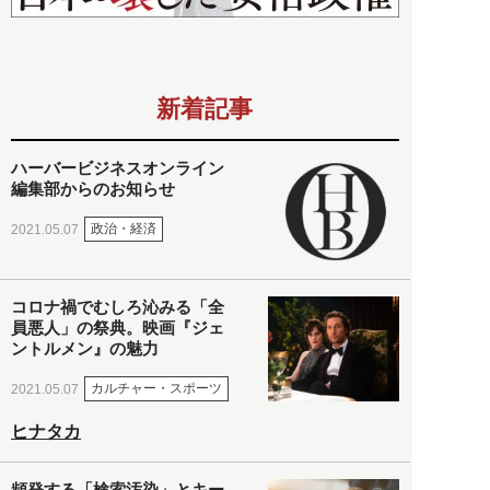
新着記事
ハーバービジネスオンライン
編集部からのお知らせ
政治・経済
2021.05.07
コロナ禍でむしろ沁みる「全
員悪人」の祭典。映画『ジェ
ントルメン』の魅力
カルチャー・スポーツ
2021.05.07
ヒナタカ
頻発する「検索汚染」とキー