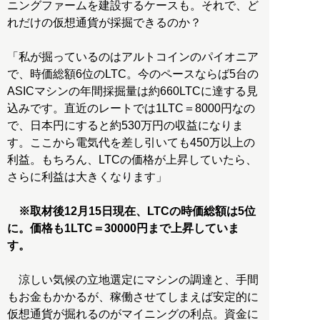
ニングファームを建設するケースも。それで、ど
れだけの仮想通貨が採掘できるのか？
「私が掘っているのはアルトコインのパイオニア
で、時価総額6位のLTC。今のペースならば5台の
ASICマシンの年間採掘量は約660LTCに達する見
込みです。直近のレートでは1LTC＝8000円なの
で、日本円にすると約530万円の収益になりま
す。ここから電気代を差し引いても450万以上の
利益。もちろん、LTCの価格が上昇していたら、
さらに利益は大きくなります」
※取材後12月15日現在、LTCの時価総額は5位
に。価格も1LTC＝30000円まで上昇していま
す。
涼しい気候の立地選定にマシンの調達と、手間
もお金もかかるが、稼働させてしまえば安定的に
仮想通貨が掘れるのがマイニングの利点。資金に