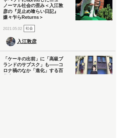
ノーマル社会の歪み＜入江敦
彦の『足止め喰らい日記』
嫌々乍らReturns＞
社会
2021.05.02
入江敦彦
「ケーキの出前」に「高級ブ
ランドのサブスク」も――コ
ロナ禍のなか「進化」する百
貨店
政治・経済
2021.05.02
都市商業研究所
「高度外国人材」という言葉
に潜む欺瞞と、日本が搾取し
依存する圧倒的多数の外国人
労働者の実像とは？