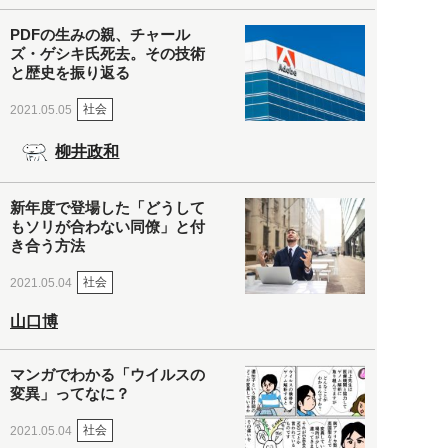
PDFの生みの親、チャール
ズ・ゲシキ氏死去。その技術
と歴史を振り返る
社会
2021.05.05
柳井政和
新年度で登場した「どうして
もソリが合わない同僚」と付
き合う方法
社会
2021.05.04
山口博
マンガでわかる「ウイルスの
変異」ってなに？
社会
2021.05.04