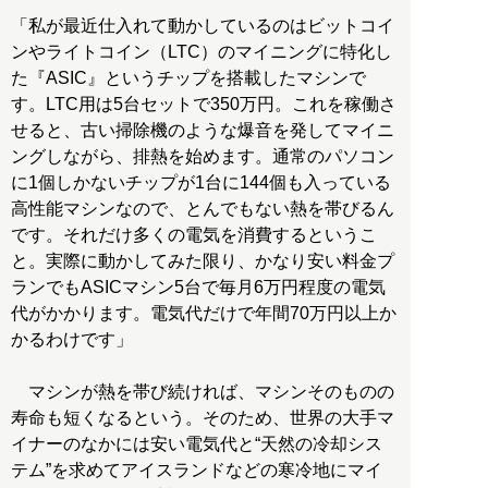
「私が最近仕入れて動かしているのはビットコイ
ンやライトコイン（LTC）のマイニングに特化し
た『ASIC』というチップを搭載したマシンで
す。LTC用は5台セットで350万円。これを稼働さ
せると、古い掃除機のような爆音を発してマイニ
ングしながら、排熱を始めます。通常のパソコン
に1個しかないチップが1台に144個も入っている
高性能マシンなので、とんでもない熱を帯びるん
です。それだけ多くの電気を消費するというこ
と。実際に動かしてみた限り、かなり安い料金プ
ランでもASICマシン5台で毎月6万円程度の電気
代がかかります。電気代だけで年間70万円以上か
かるわけです」
マシンが熱を帯び続ければ、マシンそのものの
寿命も短くなるという。そのため、世界の大手マ
イナーのなかには安い電気代と“天然の冷却シス
テム”を求めてアイスランドなどの寒冷地にマイ