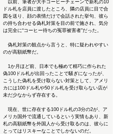
以前、筆者が大手コーヒーチェーンで新札の10
ドル札を店員に渡したところ、隣の店員に目で合
図を送り、顔の表情だけで会話された挙句、彼ら
の持ち合わせる偽札対策を目の前で施され、気分
は完全に“コーヒー待ちの冤罪被害者”だった。
偽札対策の観点から言うと、特に疑われやすい
のが高額紙幣だ。
1か月ほど前、日本でも極めて精巧に作られた
偽100ドル札が出回ったことで騒ぎになったが、
こうした偽札を受け取らない対策として、アメリ
カには100ドル札や50ドル札を受け取らない店が
未だ少なからず存在する。
現在、世に存在する100ドル札の3分の2が、ア
メリカ国外で流通しているという実情もあり、新
札の高額紙幣を外国人から受け取るのは、彼らに
とってはリスキーなことでしかないのだ。