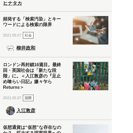
ヒナタカ
頻発する「検索汚染」とキー
ワードによる検索の限界
社会
2021.05.07
柳井政和
ロンドン再封鎖16週目。最終
回・英国社会は「新たな段
階」に。＜入江敦彦の『足止
め喰らい日記』嫌々乍ら
Returns＞
国際
2021.05.07
入江敦彦
仮想通貨は“仮想”な存在なの
か？ 拡大する現実世界への