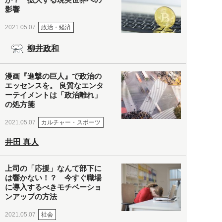
影響
政治・経済
2021.05.07
柳井政和
漫画『進撃の巨人』で政治の
エッセンスを。 良質なエンタ
ーテイメントは「政治離れ」
の処方箋
カルチャー・スポーツ
2021.05.07
井田 真人
上司の「応援」なんて部下に
は響かない！？ 今すぐ職場
に導入するべきモチベーショ
ンアップの方法
社会
2021.05.07