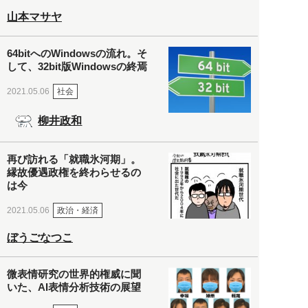
山本マサヤ
64bitへのWindowsの流れ。そ
して、32bit版Windowsの終焉
社会
2021.05.06
柳井政和
再び訪れる「就職氷河期」。
縁故優遇政権を終わらせるの
は今
政治・経済
2021.05.06
ぼうごなつこ
微表情研究の世界的権威に聞
いた、AI表情分析技術の展望