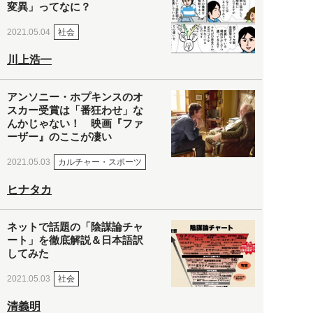
変異」ってなに？
社会
2021.05.04
川上浩一
アンソニー・ホプキンスのオ
スカー受賞は「番狂わせ」な
んかじゃない！ 映画『ファ
ーザー』のここが凄い
カルチャー・スポーツ
2021.05.03
ヒナタカ
ネットで話題の「陰謀論チャ
ート」を徹底解説＆日本語訳
してみた
社会
2021.05.03
清義明