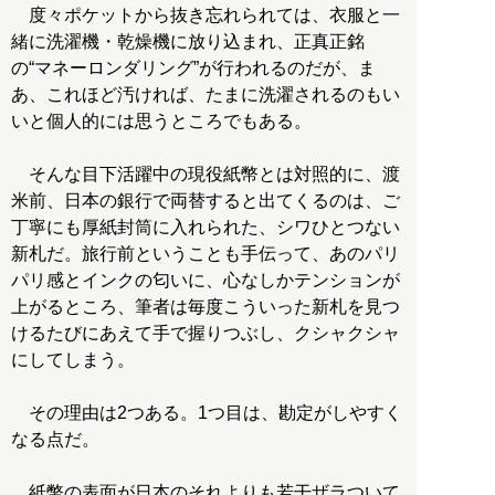
度々ポケットから抜き忘れられては、衣服と一
緒に洗濯機・乾燥機に放り込まれ、正真正銘
の“マネーロンダリング”が行われるのだが、ま
あ、これほど汚ければ、たまに洗濯されるのもい
いと個人的には思うところでもある。
そんな目下活躍中の現役紙幣とは対照的に、渡
米前、日本の銀行で両替すると出てくるのは、ご
丁寧にも厚紙封筒に入れられた、シワひとつない
新札だ。旅行前ということも手伝って、あのパリ
パリ感とインクの匂いに、心なしかテンションが
上がるところ、筆者は毎度こういった新札を見つ
けるたびにあえて手で握りつぶし、クシャクシャ
にしてしまう。
その理由は2つある。1つ目は、勘定がしやすく
なる点だ。
紙幣の表面が日本のそれよりも若干ザラついて