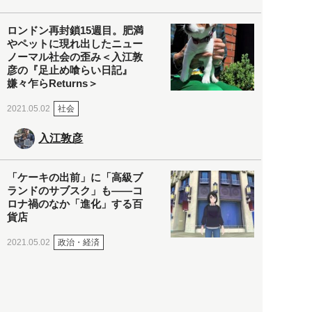
ロンドン再封鎖15週目。肥満
やペットに現れ出したニュー
ノーマル社会の歪み＜入江敦
彦の『足止め喰らい日記』
嫌々乍らReturns＞
社会
2021.05.02
入江敦彦
「ケーキの出前」に「高級ブ
ランドのサブスク」も――コ
ロナ禍のなか「進化」する百
貨店
政治・経済
2021.05.02
都市商業研究所
「高度外国人材」という言葉