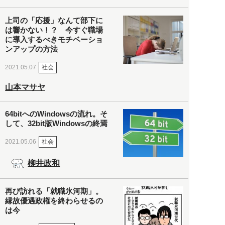
上司の「応援」なんて部下に
は響かない！？ 今すぐ職場
に導入するべきモチベーショ
ンアップの方法
社会
2021.05.07
山本マサヤ
64bitへのWindowsの流れ。そ
して、32bit版Windowsの終焉
社会
2021.05.06
柳井政和
再び訪れる「就職氷河期」。
縁故優遇政権を終わらせるの
は今