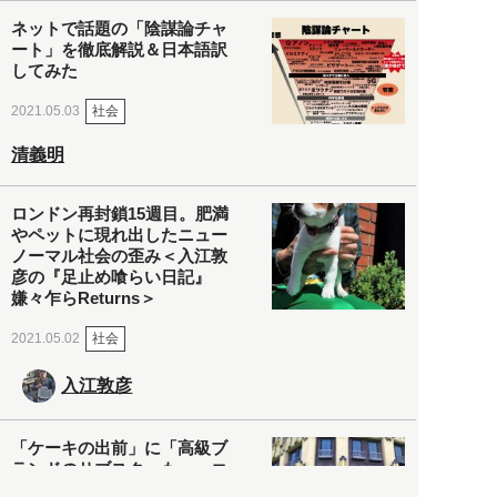
ネットで話題の「陰謀論チャ
ート」を徹底解説＆日本語訳
してみた
社会
2021.05.03
清義明
ロンドン再封鎖15週目。肥満
やペットに現れ出したニュー
ノーマル社会の歪み＜入江敦
彦の『足止め喰らい日記』
嫌々乍らReturns＞
社会
2021.05.02
入江敦彦
「ケーキの出前」に「高級ブ
ランドのサブスク」も――コ
ロナ禍のなか「進化」する百