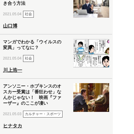
き合う方法
社会
2021.05.04
山口博
マンガでわかる「ウイルスの
変異」ってなに？
社会
2021.05.04
川上浩一
アンソニー・ホプキンスのオ
スカー受賞は「番狂わせ」な
んかじゃない！ 映画『ファ
ーザー』のここが凄い
カルチャー・スポーツ
2021.05.03
ヒナタカ