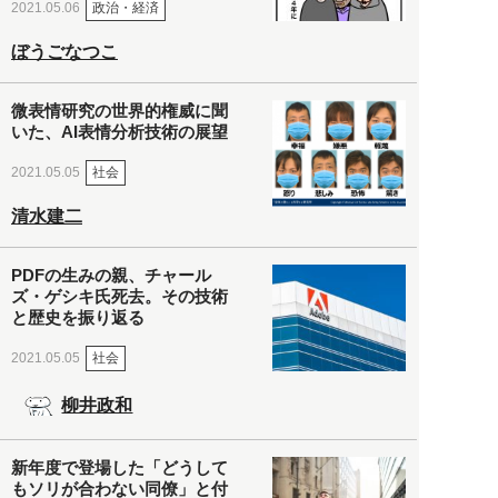
政治・経済
2021.05.06
ぼうごなつこ
微表情研究の世界的権威に聞
いた、AI表情分析技術の展望
社会
2021.05.05
清水建二
PDFの生みの親、チャール
ズ・ゲシキ氏死去。その技術
と歴史を振り返る
社会
2021.05.05
柳井政和
新年度で登場した「どうして
もソリが合わない同僚」と付