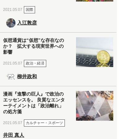
国際
2021.05.07
入江敦彦
仮想通貨は“仮想”な存在なの
か？ 拡大する現実世界への
影響
政治・経済
2021.05.07
柳井政和
漫画『進撃の巨人』で政治の
エッセンスを。 良質なエンタ
ーテイメントは「政治離れ」
の処方箋
カルチャー・スポーツ
2021.05.07
井田 真人