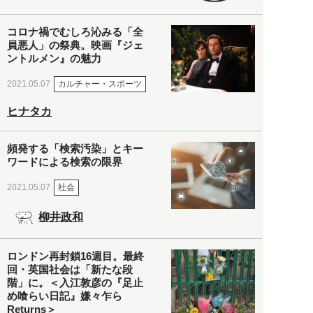
コロナ禍でむしろ沁みる「全
員悪人」の祭典。映画『ジェ
ントルメン』の魅力
カルチャー・スポーツ
2021.05.07
ヒナタカ
頻発する「検索汚染」とキー
ワードによる検索の限界
社会
2021.05.07
柳井政和
ロンドン再封鎖16週目。最終
回・英国社会は「新たな段
階」に。＜入江敦彦の『足止
め喰らい日記』嫌々乍ら
Returns＞