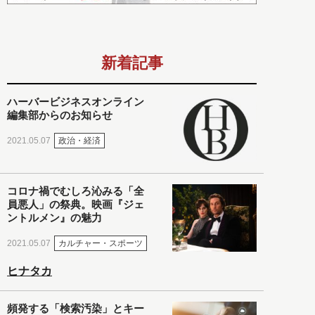
新着記事
ハーバービジネスオンライン
編集部からのお知らせ
政治・経済
2021.05.07
コロナ禍でむしろ沁みる「全
員悪人」の祭典。映画『ジェ
ントルメン』の魅力
カルチャー・スポーツ
2021.05.07
ヒナタカ
頻発する「検索汚染」とキー