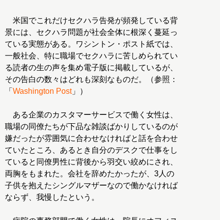
米国でこれだけセクハラ告発が頻発している背
景には、セクハラ問題が社会全体に根深く蔓延っ
ている実態がある。ワシントン・ポスト紙では、
一般社会、特に職場でセクハラに苦しめられてい
る読者の生の声を集め電子版に掲載しているが、
その告白の数々はどれも深刻なものだ。（参照：
「
Washington Post
」）
ある企業のカスタマーサービスで働く女性は、
職場の同僚たちが下品な雑談ばかりしているのが
嫌だったが雰囲気に合わせなければと話を合わせ
ていたところ、あるとき自分のデスクで仕事をし
ていると同僚男性に背後から羽交い絞めにされ、
両胸をもまれた。会社を辞めたかったが、3人の
子供を抱えたシングルマザーなので働かなければ
ならず、我慢したという。