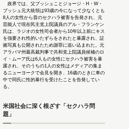
政界では、父ブッシュことジョージ・H・W・
ブッシュ元大統領は93歳の今になって少なくとも
8人の女性から昔のセクハラ被害を告発され、元
芸能人で現在民主党上院議員のアル・フランケン
氏は、ラジオの女性司会者から10年以上前にキス
を強要され性的いたずらをされたと暴露され、証
拠写真も公開されたため謝罪に追い込まれた。元
アラバマ州最高裁判事で共和党上院議員候補のロ
イ・ムーア氏は6人もの女性にセクハラ被害を暴
露され、そのうちの1人の女性はメディアの集ま
るニューヨークで会見を開き、16歳のときに車の
中で同氏に性的暴行を受けたことを告発してい
る。
米国社会に深く根ざす「セクハラ問
題」