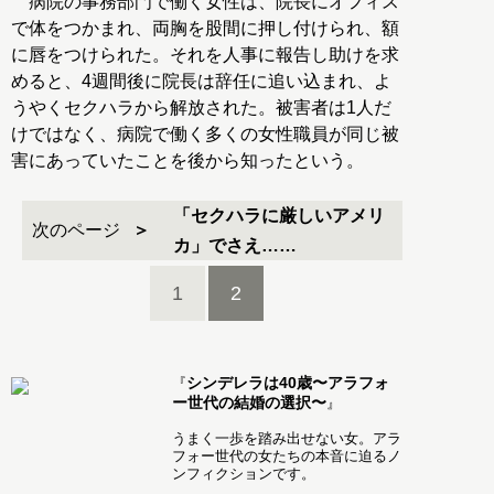
病院の事務部門で働く女性は、院長にオフィス
で体をつかまれ、両胸を股間に押し付けられ、額
に唇をつけられた。それを人事に報告し助けを求
めると、4週間後に院長は辞任に追い込まれ、よ
うやくセクハラから解放された。被害者は1人だ
けではなく、病院で働く多くの女性職員が同じ被
害にあっていたことを後から知ったという。
「セクハラに厳しいアメリ
次のページ
カ」でさえ……
1
2
シンデレラは40歳〜アラフォ
『
ー世代の結婚の選択〜
』
うまく一歩を踏み出せない女。アラ
フォー世代の女たちの本音に迫るノ
ンフィクションです。