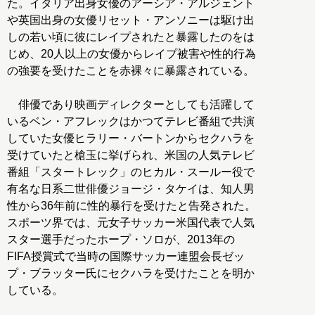
た。イタリア出身女優のアーシア・アルジェント
や英国出身の女優リセット・アンソニーは駆け出
しの若い頃に彼にレイプされたと暴露したのをは
じめ、20人以上の女優からレイプ被害や性的行為
の強要を受けたことを赤裸々に暴露されている。
俳優であり映画ディレクターとしても活躍して
いるベン・アフレックはかつてテレビ番組で共演
していた女優ヒラリー・バートンからセクハラを
受けていたと槍玉に挙げられ、米国の人気テレビ
番組「スタートレック」のヒカル・スールー役で
有名な日系二世俳優ジョージ・タケイは、知人男
性から36年前に性的暴行を受けたと告発された。
スポーツ界では、元女子サッカー米国代表で人気
スター選手だったホープ・ソロが、2013年の
FIFA授賞式で当時の国際サッカー連盟会長ゼッ
プ・ブラッター氏にセクハラを受けたことを明か
している。