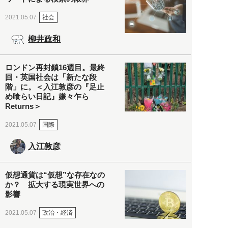
社会
2021.05.07
柳井政和
ロンドン再封鎖16週目。最終
回・英国社会は「新たな段
階」に。＜入江敦彦の『足止
め喰らい日記』嫌々乍ら
Returns＞
国際
2021.05.07
入江敦彦
仮想通貨は“仮想”な存在なの
か？ 拡大する現実世界への
影響
政治・経済
2021.05.07