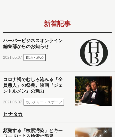
新着記事
ハーバービジネスオンライン
編集部からのお知らせ
政治・経済
2021.05.07
コロナ禍でむしろ沁みる「全
員悪人」の祭典。映画『ジェ
ントルメン』の魅力
カルチャー・スポーツ
2021.05.07
ヒナタカ
頻発する「検索汚染」とキー
ワードによる検索の限界