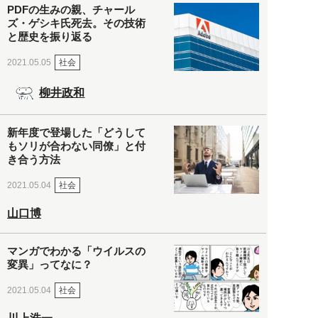
PDFの生みの親、チャール
ズ・ゲシキ氏死去。その技術
と歴史を振り返る
社会
2021.05.05
柳井政和
新年度で登場した「どうして
もソリが合わない同僚」と付
き合う方法
社会
2021.05.04
山口博
マンガでわかる「ウイルスの
変異」ってなに？
社会
2021.05.04