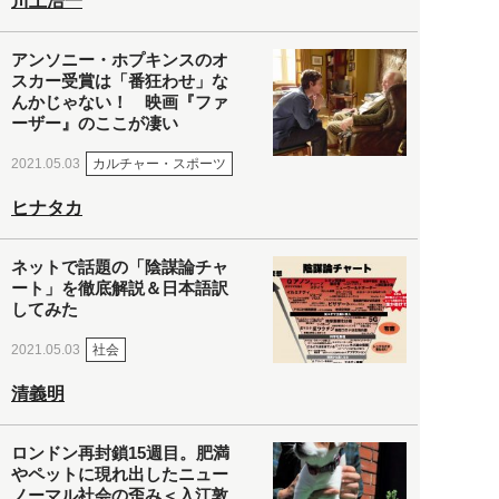
川上浩一
アンソニー・ホプキンスのオ
スカー受賞は「番狂わせ」な
んかじゃない！ 映画『ファ
ーザー』のここが凄い
カルチャー・スポーツ
2021.05.03
ヒナタカ
ネットで話題の「陰謀論チャ
ート」を徹底解説＆日本語訳
してみた
社会
2021.05.03
清義明
ロンドン再封鎖15週目。肥満
やペットに現れ出したニュー
ノーマル社会の歪み＜入江敦