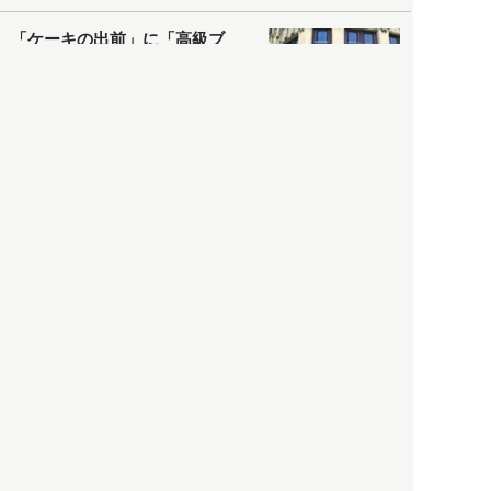
「ケーキの出前」に「高級ブ
ランドのサブスク」も――コ
ロナ禍のなか「進化」する百
貨店
政治・経済
2021.05.02
都市商業研究所
「高度外国人材」という言葉
に潜む欺瞞と、日本が搾取し
依存する圧倒的多数の外国人
労働者の実像とは？
社会
2021.05.01
月刊日本
以前の記事をもっと見る