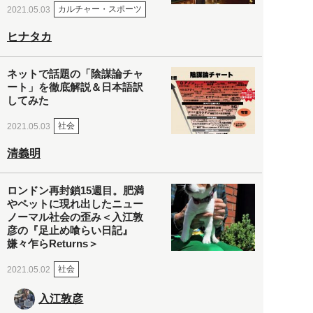
カルチャー・スポーツ
2021.05.03
ヒナタカ
ネットで話題の「陰謀論チャ
ート」を徹底解説＆日本語訳
してみた
社会
2021.05.03
清義明
ロンドン再封鎖15週目。肥満
やペットに現れ出したニュー
ノーマル社会の歪み＜入江敦
彦の『足止め喰らい日記』
嫌々乍らReturns＞
社会
2021.05.02
入江敦彦