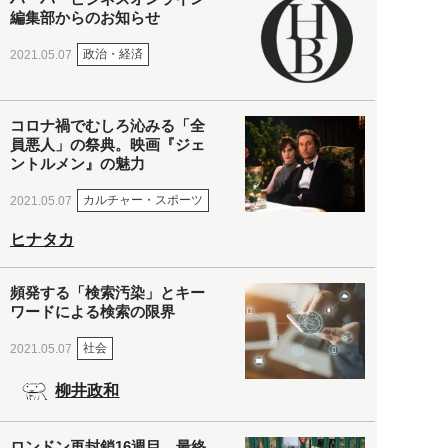
編集部からのお知らせ
政治・経済
2021.05.07
コロナ禍でむしろ沁みる「全
員悪人」の祭典。映画『ジェ
ントルメン』の魅力
カルチャー・スポーツ
2021.05.07
ヒナタカ
頻発する「検索汚染」とキー
ワードによる検索の限界
社会
2021.05.07
柳井政和
ロンドン再封鎖16週目。最終