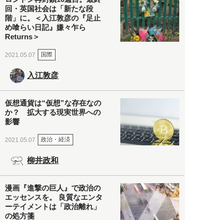
回・英国社会は「新たな段
階」に。＜入江敦彦の『足止
め喰らい日記』嫌々乍ら
Returns＞
国際
2021.05.07
入江敦彦
仮想通貨は“仮想”な存在なの
か？ 拡大する現実世界への
影響
政治・経済
2021.05.07
柳井政和
漫画『進撃の巨人』で政治の
エッセンスを。 良質なエンタ
ーテイメントは「政治離れ」
の処方箋