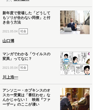
新年度で登場した「どうして
もソリが合わない同僚」と付
き合う方法
社会
2021.05.04
山口博
マンガでわかる「ウイルスの
変異」ってなに？
社会
2021.05.04
川上浩一
アンソニー・ホプキンスのオ
スカー受賞は「番狂わせ」な
んかじゃない！ 映画『ファ
ーザー』のここが凄い