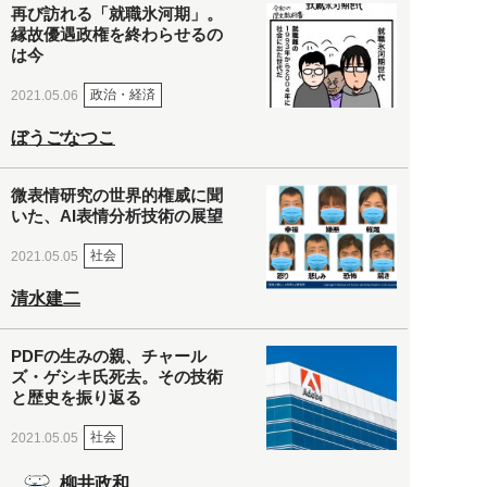
再び訪れる「就職氷河期」。
縁故優遇政権を終わらせるの
は今
政治・経済
2021.05.06
ぼうごなつこ
微表情研究の世界的権威に聞
いた、AI表情分析技術の展望
社会
2021.05.05
清水建二
PDFの生みの親、チャール
ズ・ゲシキ氏死去。その技術
と歴史を振り返る
社会
2021.05.05
柳井政和