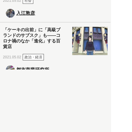
社会
2021.05.02
入江敦彦
「ケーキの出前」に「高級ブ
ランドのサブスク」も――コ
ロナ禍のなか「進化」する百
貨店
政治・経済
2021.05.02
都市商業研究所
「高度外国人材」という言葉
に潜む欺瞞と、日本が搾取し
依存する圧倒的多数の外国人
労働者の実像とは？
社会
2021.05.01
月刊日本