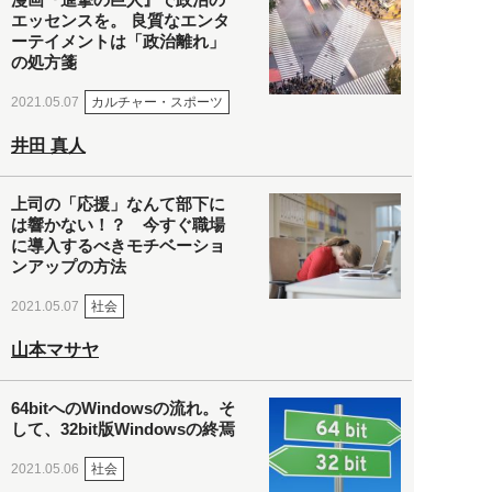
エッセンスを。 良質なエンタ
ーテイメントは「政治離れ」
の処方箋
カルチャー・スポーツ
2021.05.07
井田 真人
上司の「応援」なんて部下に
は響かない！？ 今すぐ職場
に導入するべきモチベーショ
ンアップの方法
社会
2021.05.07
山本マサヤ
64bitへのWindowsの流れ。そ
して、32bit版Windowsの終焉
社会
2021.05.06