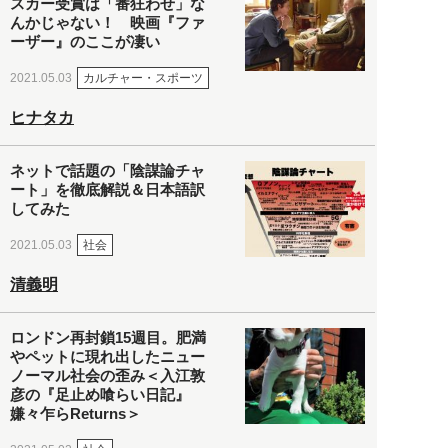
スカー受賞は「番狂わせ」な
んかじゃない！ 映画『ファ
ーザー』のここが凄い
カルチャー・スポーツ
2021.05.03
ヒナタカ
ネットで話題の「陰謀論チャ
ート」を徹底解説＆日本語訳
してみた
社会
2021.05.03
清義明
ロンドン再封鎖15週目。肥満
やペットに現れ出したニュー
ノーマル社会の歪み＜入江敦
彦の『足止め喰らい日記』
嫌々乍らReturns＞