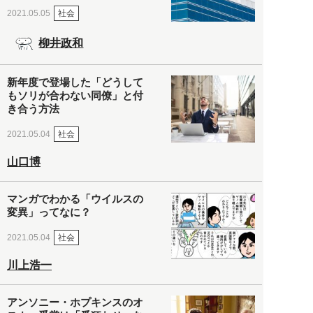
社会
2021.05.05
柳井政和
新年度で登場した「どうして
もソリが合わない同僚」と付
き合う方法
社会
2021.05.04
山口博
マンガでわかる「ウイルスの
変異」ってなに？
社会
2021.05.04
川上浩一
アンソニー・ホプキンスのオ