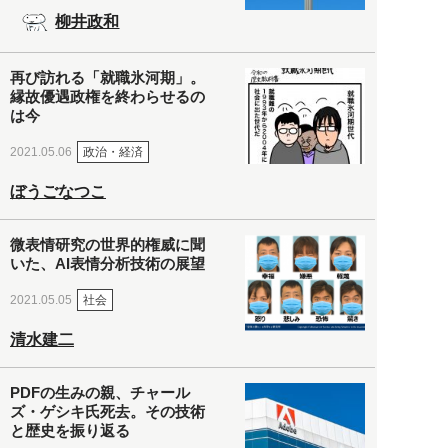
柳井政和
再び訪れる「就職氷河期」。
縁故優遇政権を終わらせるの
は今
政治・経済
2021.05.06
ぼうごなつこ
微表情研究の世界的権威に聞
いた、AI表情分析技術の展望
社会
2021.05.05
清水建二
PDFの生みの親、チャール
ズ・ゲシキ氏死去。その技術
と歴史を振り返る