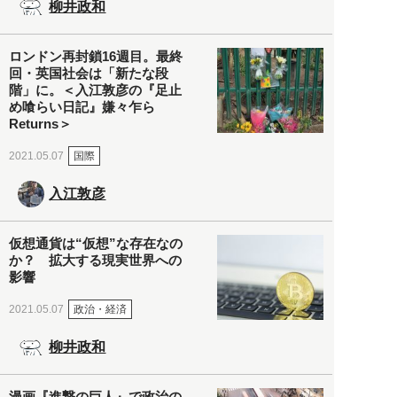
柳井政和
ロンドン再封鎖16週目。最終
回・英国社会は「新たな段
階」に。＜入江敦彦の『足止
め喰らい日記』嫌々乍ら
Returns＞
国際
2021.05.07
入江敦彦
仮想通貨は“仮想”な存在なの
か？ 拡大する現実世界への
影響
政治・経済
2021.05.07
柳井政和
漫画『進撃の巨人』で政治の