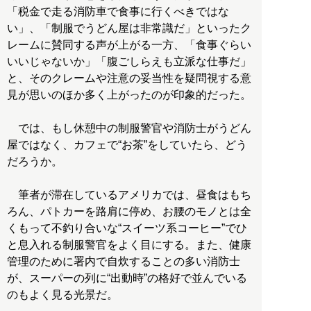
「税金で走る消防車で食事に行くべきではな
い」、「制服でうどん屋は非常識だ」といったク
レームに賛同する声が上がる一方、「食事ぐらい
いいじゃないか」「腹ごしらえも立派な仕事だ」
と、そのクレームや注意の妥当性を疑問視する意
見が思いのほか多く上がったのが印象的だった。
では、もし休憩中の制服警官や消防士がうどん
屋ではなく、カフェで“お茶”をしていたら、どう
だろうか。
筆者が滞在しているアメリカでは、昼食はもち
ろん、パトカーを路肩に停め、お腰のモノとは全
くもって不釣り合いな“スイーツ系コーヒー”でひ
と息入れる制服警官をよく目にする。また、健康
管理のために署内で自炊することの多い消防士
が、スーパーの列に“出動時”の格好で並んでいる
のもよく見る光景だ。