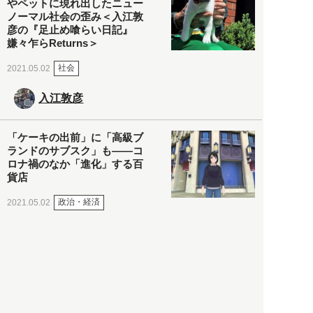
やペットに現れ出したニュー
ノーマル社会の歪み＜入江敦
彦の『足止め喰らい日記』
嫌々乍らReturns＞
社会
2021.05.02
入江敦彦
「ケーキの出前」に「高級ブ
ランドのサブスク」も――コ
ロナ禍のなか「進化」する百
貨店
政治・経済
2021.05.02
都市商業研究所
「高度外国人材」という言葉
に潜む欺瞞と、日本が搾取し
依存する圧倒的多数の外国人
労働者の実像とは？