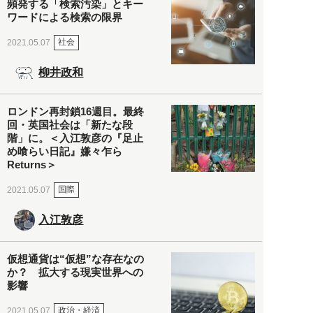
頻発する「検索汚染」とキー
ワードによる検索の限界
社会
2021.05.07
柳井政和
ロンドン再封鎖16週目。最終
回・英国社会は「新たな段
階」に。＜入江敦彦の『足止
め喰らい日記』嫌々乍ら
Returns＞
国際
2021.05.07
入江敦彦
仮想通貨は“仮想”な存在なの
か？ 拡大する現実世界への
影響
政治・経済
2021.05.07