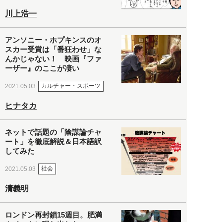
川上浩一
アンソニー・ホプキンスのオ
スカー受賞は「番狂わせ」な
んかじゃない！ 映画『ファ
ーザー』のここが凄い
カルチャー・スポーツ
2021.05.03
ヒナタカ
ネットで話題の「陰謀論チャ
ート」を徹底解説＆日本語訳
してみた
社会
2021.05.03
清義明
ロンドン再封鎖15週目。肥満