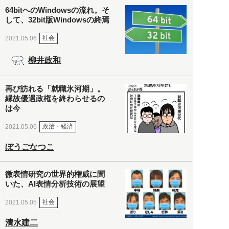
64bitへのWindowsの流れ。そ
して、32bit版Windowsの終焉
社会
2021.05.06
柳井政和
再び訪れる「就職氷河期」。
縁故優遇政権を終わらせるの
は今
政治・経済
2021.05.06
ぼうごなつこ
微表情研究の世界的権威に聞
いた、AI表情分析技術の展望
社会
2021.05.05
清水建二