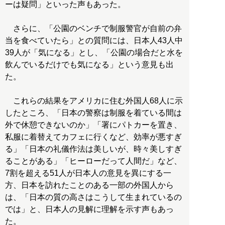
ーは疑問」といった声もあった。
さらに、「公園のベンチで制服警官が自前の弁
当を食べていたら」との質問には、日本人43人中
39人が「気になる」とし、「公園の場合だと水を
飲んでいるだけでも気になる」という意見も出
た。
これらの結果をアメリカに住む外国人68人に示
したところ、「日本の警察は制服を着ている間は
外で休憩できないのか」「署にパトカーを置き、
私服に着替えてカフェに行くなど、効率が悪すぎ
る」「日本の礼儀作法は美しいが、時々美しすぎ
ることがある」「ヒーローだって人間だ」など、
7割を超える51人が日本人の意見を異にする一
方、日本を訪れたことのある一部の外国人から
は、「日本の質の高さはこうして生まれているの
では」と、日本人の見解に理解を示す声もあっ
た。