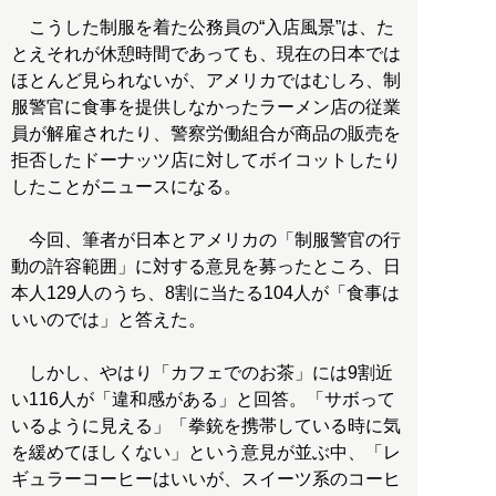
こうした制服を着た公務員の“入店風景”は、た
とえそれが休憩時間であっても、現在の日本では
ほとんど見られないが、アメリカではむしろ、制
服警官に食事を提供しなかったラーメン店の従業
員が解雇されたり、警察労働組合が商品の販売を
拒否したドーナッツ店に対してボイコットしたり
したことがニュースになる。
今回、筆者が日本とアメリカの「制服警官の行
動の許容範囲」に対する意見を募ったところ、日
本人129人のうち、8割に当たる104人が「食事は
いいのでは」と答えた。
しかし、やはり「カフェでのお茶」には9割近
い116人が「違和感がある」と回答。「サボって
いるように見える」「拳銃を携帯している時に気
を緩めてほしくない」という意見が並ぶ中、「レ
ギュラーコーヒーはいいが、スイーツ系のコーヒ