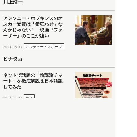
川上浩一
アンソニー・ホプキンスのオ
スカー受賞は「番狂わせ」な
んかじゃない！ 映画『ファ
ーザー』のここが凄い
カルチャー・スポーツ
2021.05.03
ヒナタカ
ネットで話題の「陰謀論チャ
ート」を徹底解説＆日本語訳
してみた
社会
2021.05.03
清義明
ロンドン再封鎖15週目。肥満
やペットに現れ出したニュー