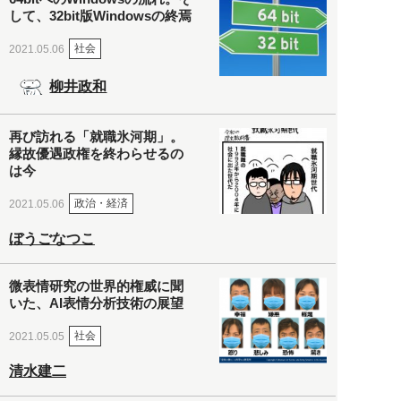
して、32bit版Windowsの終焉
社会
2021.05.06
柳井政和
再び訪れる「就職氷河期」。
縁故優遇政権を終わらせるの
は今
政治・経済
2021.05.06
ぼうごなつこ
微表情研究の世界的権威に聞
いた、AI表情分析技術の展望
社会
2021.05.05
清水建二