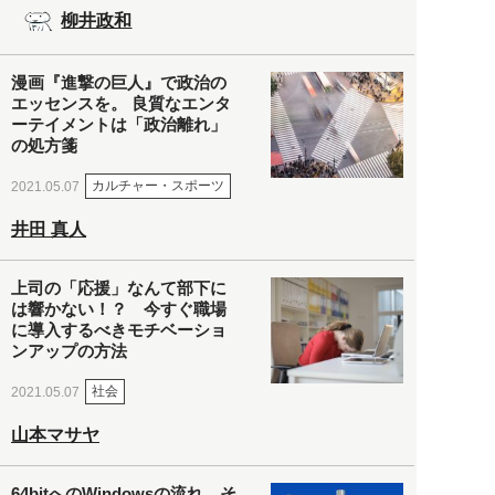
柳井政和
漫画『進撃の巨人』で政治の
エッセンスを。 良質なエンタ
ーテイメントは「政治離れ」
の処方箋
カルチャー・スポーツ
2021.05.07
井田 真人
上司の「応援」なんて部下に
は響かない！？ 今すぐ職場
に導入するべきモチベーショ
ンアップの方法
社会
2021.05.07
山本マサヤ
64bitへのWindowsの流れ。そ