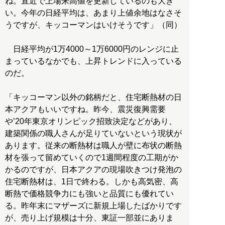
ね。直近で上場来高値を更新しているのも大き
い。今年の日経平均は、あまり上値余地はなさそ
うですが、キッコーマンはいけそうです」（同）
日経平均が1万4000～1万6000円のレンジに止
まっているなかでも、上昇トレンドに入っている
のだ。
「キッコーマン以外の銘柄だと、住宅断熱材の日
本アクアもいいですね。昨今、震災復興需要
や’20年東京オリンピック招致決定などがあり、
建築関係の職人さんが足りていないという現状が
あります。従来の断熱材は職人が壁に布状の断熱
材を張って留めていくので1週間程度の工期がか
かるのですが、日本アクアの現場吹きつけ発泡の
住宅断熱材は、1日で終わる。しかも高気密、高
断熱で価格競争力にも強いと品質にも優れてい
る。昨年末にマザーズに新規上場したばかりです
が、売り上げ規模は十分、東証一部並にありま