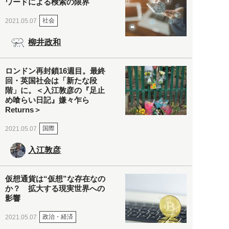
ワードによる検索の限界
社会
2021.05.07
柳井政和
ロンドン再封鎖16週目。最終
回・英国社会は「新たな段
階」に。＜入江敦彦の『足止
め喰らい日記』嫌々乍ら
Returns＞
国際
2021.05.07
入江敦彦
仮想通貨は“仮想”な存在なの
か？ 拡大する現実世界への
影響
政治・経済
2021.05.07