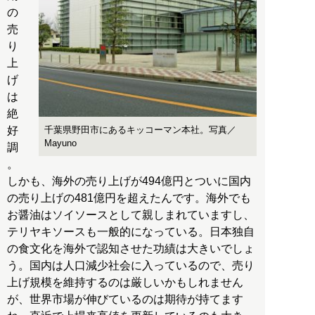
の
売
り
上
げ
は
絶
好
千葉県野田市にあるキッコーマン本社。写真／
Mayuno
調
。
しかも、海外の売り上げが494億円とついに国内
の売り上げの481億円を超えたんです。海外でも
お醤油はソイソースとして親しまれていますし、
テリヤキソースも一般的になっている。日本独自
の食文化を海外で認知させた功績は大きいでしょ
う。国内は人口減少社会に入っているので、売り
上げ規模を維持するのは厳しいかもしれません
が、世界市場が伸びているのは期待が持てます