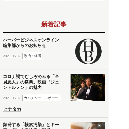
新着記事
ハーバービジネスオンライン
編集部からのお知らせ
政治・経済
2021.05.07
コロナ禍でむしろ沁みる「全
員悪人」の祭典。映画『ジェ
ントルメン』の魅力
カルチャー・スポーツ
2021.05.07
ヒナタカ
頻発する「検索汚染」とキー