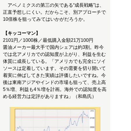
アベノミクスの第三の矢である“成長戦略”は、
正直予想しにくい。だからこそ、別アプローチで
10倍株を狙ってみてはいかがだろうか。
【キッコーマン】
2101円／1000株／最低購入金額21万100円
醤油メーカー最大手で国内シェアは約3割。昨今
では北アメリカでの認知度が上がり、利益を生む
体質に成長している。「アメリカでも完全にソイ
ソースは定着しています。その需要を切り開いて
着実に伸ばしてきた実績は評価したいですね。今
後は東南アジアやインドの市場も狙って、売上高
5％増、利益も4％増を計画。海外での認知度を高
める経営力は定評がありますね」（和島氏）