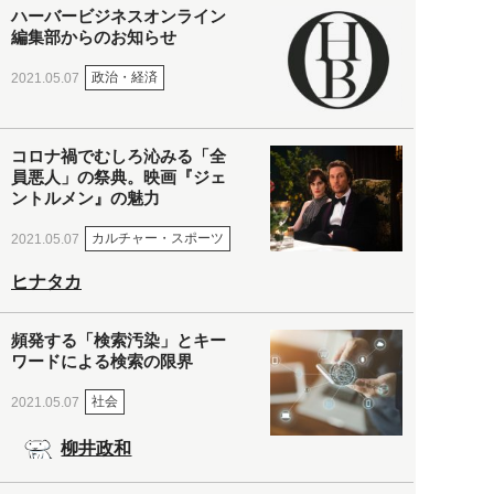
ハーバービジネスオンライン
編集部からのお知らせ
政治・経済
2021.05.07
コロナ禍でむしろ沁みる「全
員悪人」の祭典。映画『ジェ
ントルメン』の魅力
カルチャー・スポーツ
2021.05.07
ヒナタカ
頻発する「検索汚染」とキー
ワードによる検索の限界
社会
2021.05.07
柳井政和