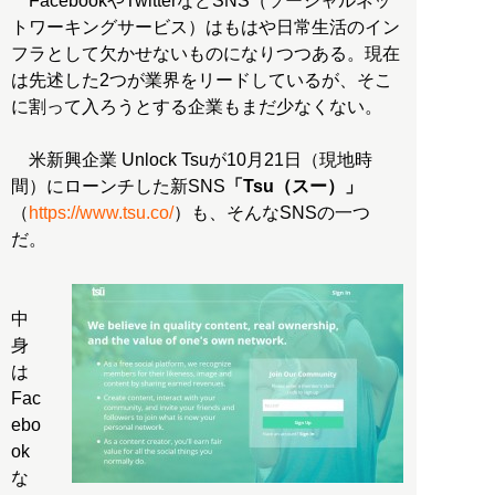
FacebookやTwitterなどSNS（ソーシャルネッ
トワーキングサービス）はもはや日常生活のイン
フラとして欠かせないものになりつつある。現在
は先述した2つが業界をリードしているが、そこ
に割って入ろうとする企業もまだ少なくない。
米新興企業 Unlock Tsuが10月21日（現地時
間）にローンチした新SNS
「Tsu（スー）」
（
https://www.tsu.co/
）も、そんなSNSの一つ
だ。
中
身
は
Fac
ebo
ok
な