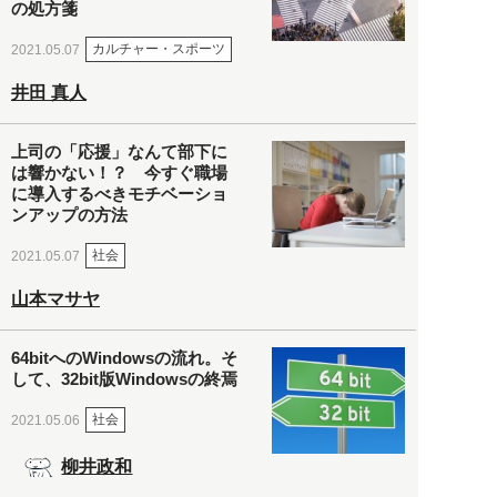
の処方箋
カルチャー・スポーツ
2021.05.07
井田 真人
上司の「応援」なんて部下に
は響かない！？ 今すぐ職場
に導入するべきモチベーショ
ンアップの方法
社会
2021.05.07
山本マサヤ
64bitへのWindowsの流れ。そ
して、32bit版Windowsの終焉
社会
2021.05.06
柳井政和