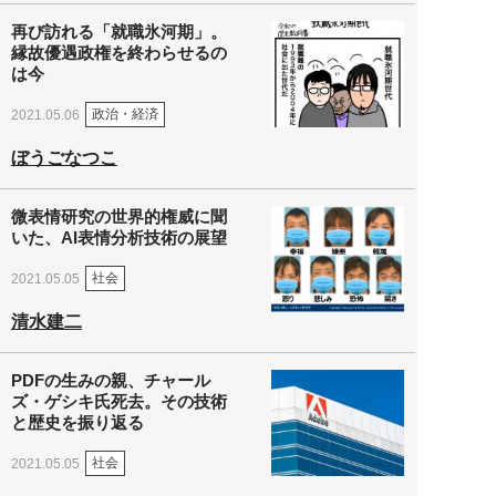
再び訪れる「就職氷河期」。
縁故優遇政権を終わらせるの
は今
政治・経済
2021.05.06
ぼうごなつこ
微表情研究の世界的権威に聞
いた、AI表情分析技術の展望
社会
2021.05.05
清水建二
PDFの生みの親、チャール
ズ・ゲシキ氏死去。その技術
と歴史を振り返る
社会
2021.05.05