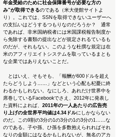
年金受給のために社会保障番号が必要な方の
み”が取得できる
のである（米大使館サイトよ
り）。これでは、SSNを取得できないユーザーへ
の支払いはどうするつもりなのだろうか？ 通常
であれば、非米国納税者には米国課税報告制度か
ら免除する書類の提出などが規定されるているも
のだが、それもない。このような杜撰な規定は在
米のアフィリエイトシステムを取っているまとも
な企業ではありえないことだ。
とはいえ、そもそも、「報酬が600ドルを超え
たらどうしよう……」などという心配も杞憂に終
わるかもしれない。なにしろ、あれだけ世界中を
席巻しているFacebookでさえ、2012年に発表し
た資料によれば、
2011年の一人あたりの広告売
り上げの全世界平均値は4.34ドル
にしかならない
のだ。この9割の3分の1の3分の1の3分の1……な
のである。子や孫、ひ孫を多数抱えられればそれ
なりの金額にはなるかもしれないが、無名のアカ