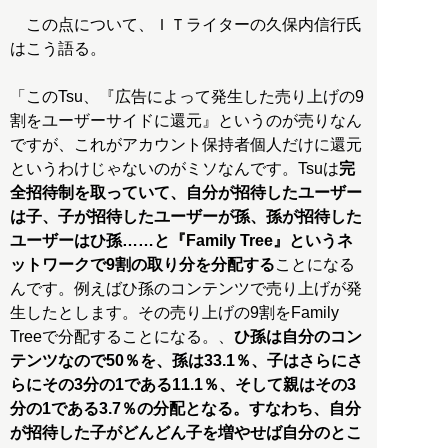
この点について、ＩＴライターの久保内信行氏
はこう語る。
「このTsu、『広告によって発生した売り上げの9
割をユーザーサイドに還元』というのが売りなん
ですが、これがアカウント保持者個人だけに還元
というわけじゃないのがミソなんです。Tsuは
完
全招待制を取っていて、自分が招待したユーザー
は子、子が招待したユーザーが孫、孫が招待した
ユーザーはひ孫……と『Family Tree』というネ
ットワークで9割の取り分を分配する
ことになる
んです。例えばひ孫のコンテンツで売り上げが発
生したとします。その売り上げの9割をFamily
Treeで分配することになる。、
ひ孫は自分のコン
テンツなので50％を、孫は33.1％、子はさらにさ
らにその3分の1である11.1％、そして親はその3
分の1である3.7％の分配となる。すなわち、自分
が招待した子がどんどん子を増やせば自分のとこ