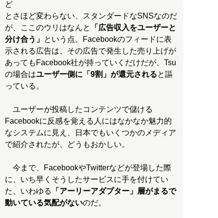
ど
とさほど変わらない、スタンダードなSNSなのだ
が、ここのウリはなんと
「広告収入をユーザーと
分け合う」
という点。Facebookのフィードに表
示される広告は、その広告で発生した売り上げが
あってもFacebook社が持っていくだけだが、Tsu
の場合は
ユーザー側に「9割」が還元される
と謳
っている。
ユーザーが投稿したコンテンツで儲ける
Facebookに反感を覚える人にはなかなか魅力的
なシステムに見え、日本でもいくつかのメディア
で紹介されたが、どうもおかしい。
今まで、FacebookやTwitterなどが登場した際
に、いち早くそうしたサービスに手を付けてい
た、いわゆる
「アーリーアダプター」層がまるで
動いている気配がない
のだ。