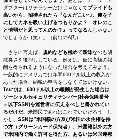
保留をしているんでしょう
。あとは、アーリーア
ダプターはリテラシーだけじゃなくて
プライドも
高いから、招待されたら『なんだこいつ、俺を子
にしてカネを吸い上げるつもりかよ？ オレのこ
と情弱だと思ってんのか？』ってなる
んじゃない
でしょうか（笑）」（前出のA氏）
さらに言えば、
規約なども極めて曖昧
なのも胡
散臭さを後押ししている。例えば、仮に高額の報
酬を得られるようになった場合を考えてみよう。
一般的にアメリカでは年間600ドル以上の収入が
あった場合、納税の申告をしなくてはいけない。
Tsuでは、600ドル以上の報酬が発生した場合は
ソーシャルセキュリティナンバー(社会保障番号
＝以下SSN)を運営者に伝えるべしと書かれてい
るだけだ
。米国民であればこれでいいだろう。し
かし、
SSNは”米国籍の方及び米国の永住権を持
つ方（グリーンカード保持者）、米国籍以外の方
で米国内で働く許可を得た方、あるいは米国連邦