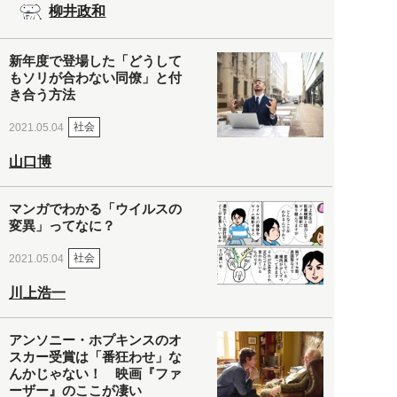
柳井政和
新年度で登場した「どうして
もソリが合わない同僚」と付
き合う方法
社会
2021.05.04
山口博
マンガでわかる「ウイルスの
変異」ってなに？
社会
2021.05.04
川上浩一
アンソニー・ホプキンスのオ
スカー受賞は「番狂わせ」な
んかじゃない！ 映画『ファ
ーザー』のここが凄い