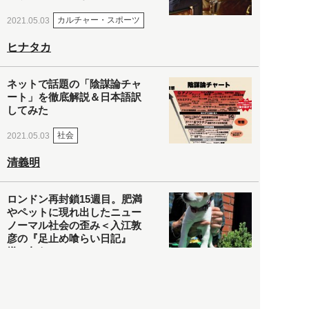
カルチャー・スポーツ
2021.05.03
ヒナタカ
ネットで話題の「陰謀論チャ
ート」を徹底解説＆日本語訳
してみた
社会
2021.05.03
清義明
ロンドン再封鎖15週目。肥満
やペットに現れ出したニュー
ノーマル社会の歪み＜入江敦
彦の『足止め喰らい日記』
嫌々乍らReturns＞
社会
2021.05.02
入江敦彦