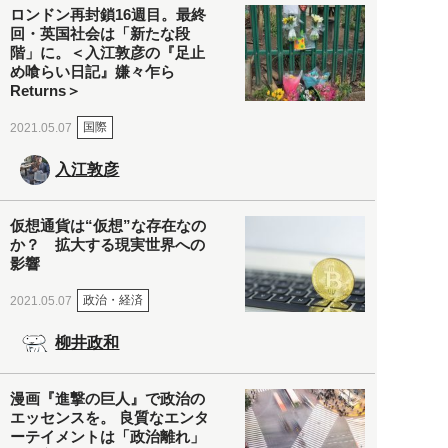
ロンドン再封鎖16週目。最終
回・英国社会は「新たな段
階」に。＜入江敦彦の『足止
め喰らい日記』嫌々乍ら
Returns＞
国際
2021.05.07
入江敦彦
仮想通貨は“仮想”な存在なの
か？ 拡大する現実世界への
影響
政治・経済
2021.05.07
柳井政和
漫画『進撃の巨人』で政治の
エッセンスを。 良質なエンタ
ーテイメントは「政治離れ」