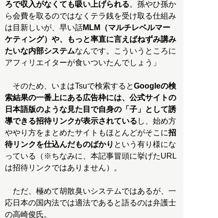
ろで収入がなくても吸い上げられる
。孫やひ孫か
ら会費を取るのではなくテラ銭を受け取る仕組み
は目新しいが、早い話
MLM（マルチレベルマー
ケティング）や、もっと率直に言えばねずみ講み
たいな内部システム
なんです。こういうところに
アフィリエイターが食いついたんでしょう」
そのため、いまはTsuで検索すると
Googleの検
索結果の一番上にある広告枠には、公式サイトの
日本語版のような見た目で自身の「子」として誘
導できる招待リンクが表示されている
し、始め方
ややり方をまとめたサイトもほとんどがそこに
招
待リンクを仕込んだものばかり
という有り様にな
っている（※ちなみに、本記事冒頭に挙げたURL
は招待リンクではありません）。
ただ、極めて胡散臭いシステムではあるが、一
応日本の国内法では適法であると語るのは弁護士
の高崎俊氏。