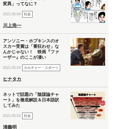
変異」ってなに？
社会
2021.05.04
川上浩一
アンソニー・ホプキンスのオ
スカー受賞は「番狂わせ」な
んかじゃない！ 映画『ファ
ーザー』のここが凄い
カルチャー・スポーツ
2021.05.03
ヒナタカ
ネットで話題の「陰謀論チャ
ート」を徹底解説＆日本語訳
してみた
社会
2021.05.03
清義明