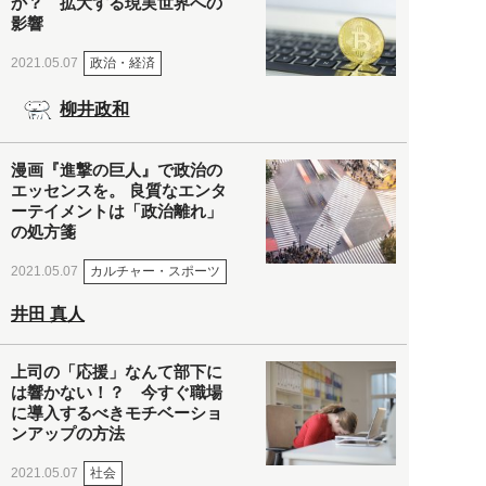
か？ 拡大する現実世界への
影響
政治・経済
2021.05.07
柳井政和
漫画『進撃の巨人』で政治の
エッセンスを。 良質なエンタ
ーテイメントは「政治離れ」
の処方箋
カルチャー・スポーツ
2021.05.07
井田 真人
上司の「応援」なんて部下に
は響かない！？ 今すぐ職場
に導入するべきモチベーショ
ンアップの方法
社会
2021.05.07