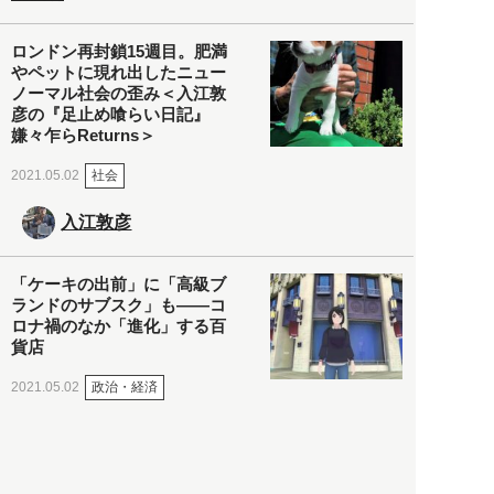
ロンドン再封鎖15週目。肥満
やペットに現れ出したニュー
ノーマル社会の歪み＜入江敦
彦の『足止め喰らい日記』
嫌々乍らReturns＞
社会
2021.05.02
入江敦彦
「ケーキの出前」に「高級ブ
ランドのサブスク」も――コ
ロナ禍のなか「進化」する百
貨店
政治・経済
2021.05.02
都市商業研究所