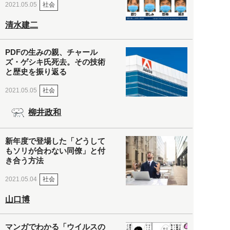
社会
2021.05.05
清水建二
PDFの生みの親、チャール
ズ・ゲシキ氏死去。その技術
と歴史を振り返る
社会
2021.05.05
柳井政和
新年度で登場した「どうして
もソリが合わない同僚」と付
き合う方法
社会
2021.05.04
山口博
マンガでわかる「ウイルスの