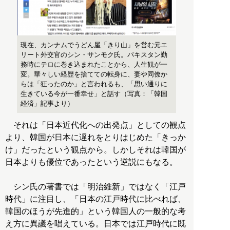
現在、カンナムでうどん屋「きり山」を営む元エ
リート外交官のシン・サンモク氏。パキスタン勤
務時にテロに巻き込まれたことから、人生観が一
変。華々しい経歴を捨てての転身に、妻や同僚か
らは「狂ったのか」と言われるも、「思い通りに
生きている今が一番幸せ」と話す（写真：「韓国
経済」記事より）
それは「日本近代化への出発点」としての観点
より、韓国が日本に遅れをとりはじめた「きっか
け」だったという観点から。しかしそれは韓国が
日本よりも優位であったという逆説にもなる。
シン氏の著書では「明治維新」ではなく「江戸
時代」に注目し、「日本の江戸時代に比べれば、
韓国のほうが先進的」という韓国人の一般的な考
え方に異議を唱えている。日本では江戸時代に既