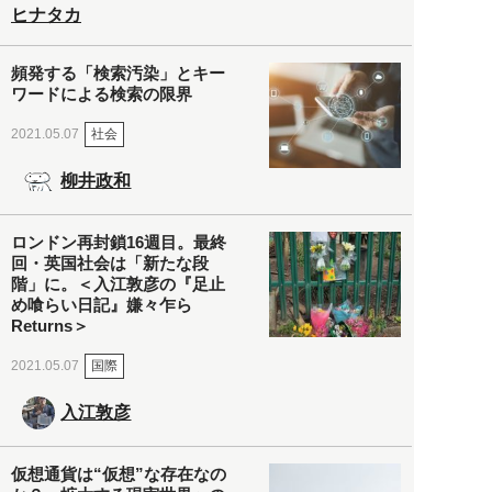
ヒナタカ
頻発する「検索汚染」とキー
ワードによる検索の限界
社会
2021.05.07
柳井政和
ロンドン再封鎖16週目。最終
回・英国社会は「新たな段
階」に。＜入江敦彦の『足止
め喰らい日記』嫌々乍ら
Returns＞
国際
2021.05.07
入江敦彦
仮想通貨は“仮想”な存在なの