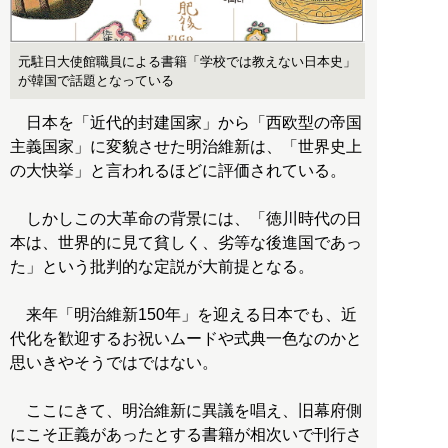
元駐日大使館職員による書籍「学校では教えない日本史」
が韓国で話題となっている
日本を「近代的封建国家」から「西欧型の帝国
主義国家」に変貌させた明治維新は、「世界史上
の大快挙」と言われるほどに評価されている。
しかしこの大革命の背景には、「徳川時代の日
本は、世界的に見て貧しく、劣等な後進国であっ
た」という批判的な定説が大前提となる。
来年「明治維新150年」を迎える日本でも、近
代化を歓迎するお祝いムードや式典一色なのかと
思いきやそうではではない。
ここにきて、明治維新に異議を唱え、旧幕府側
にこそ正義があったとする書籍が相次いで刊行さ