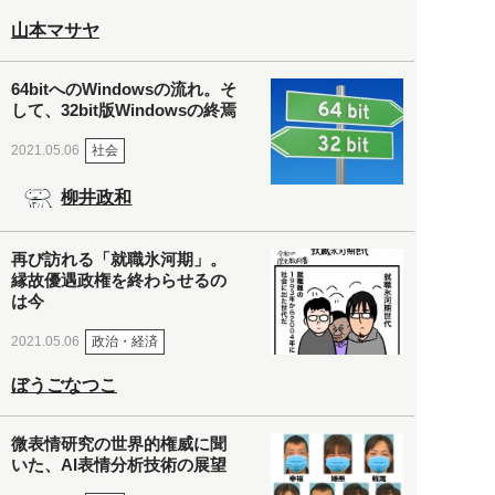
山本マサヤ
64bitへのWindowsの流れ。そ
して、32bit版Windowsの終焉
社会
2021.05.06
柳井政和
再び訪れる「就職氷河期」。
縁故優遇政権を終わらせるの
は今
政治・経済
2021.05.06
ぼうごなつこ
微表情研究の世界的権威に聞
いた、AI表情分析技術の展望