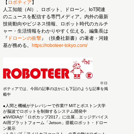
【
ロボティア
】
人工知能（AI）、ロボット、ドローン、IoT関連
のニュースを配信する専門メディア。内外の最新
技術動向やビジネス情報、ロボット時代のカルチ
ャー・生活情報をわかりやすく伝える。編集長は
『
ドローンの衝撃
』（扶桑社新書）の著者・河鐘
基が務める。
https://roboteer-tokyo.com/
※ロ
ボティアでは、今回の記事のほかにも下記のような記事を掲
載中
人間と機械がテレパシーで作業!? MITとボストン大学
●
が脳波でロボットを制御するシステム開発中
NVIDIAが「ロボカップ2017」に出展…エッジデバイス
●
AI用プラットフォーム「Jetson」搭載ロボット・ドロー
ン展示