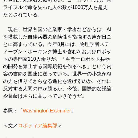
ライフルで命を失った人の数が1000万人を超え
たとされている。
現在、世界各国の企業家・学者などからは、AI
を搭載した自律兵器の危険性を指摘する声が日ご
とに高まっている。今年8月には、物理学者ステ
ィーブン・ホーキング博士を含むAIおよびロボッ
トの専門家110人余りが、「キラーロボット兵器
の開発を禁止する国際規範を作るべき」という内
容の書簡を国連に送っている。世界一の小銃がAI
の力を借りてさらなる進化を遂げるのか、それに
反対する人間の声が勝るか。今後、国際的な議論
や葛藤はさらに高まっていきそうだ。
参照：「
Washington Examiner
」
＜文／
ロボティア編集部
＞