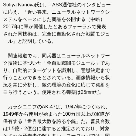
Sofiya Ivanova氏は、TASS通信社のインタビュー
に応え、「近い将来、ニューラルネットワークシ
ステムをベースにした商品を公開する（中略）
2017年に軍が開催したとあるフォーラムで発表
された同技術は、完全に自動化された戦闘モジュ
ール」と説明している。
関連報道でも、同兵器はニューラルネットワー
ク技術に基づいた「全自動戦闘モジュール」であ
り、自動的にターゲットを識別し、意思決定まで
行うことができるとされている。画像情報から状
況を常に分析し、敵の環境の変化に応じて発射を
自ら行うという。使用される弾薬は25mmだ。
カラシニコフのAK-47は、1947年につくられ、
1949年から使用が始まった100カ国以上の軍隊が
保有する「世界最大数を誇る小銃」だ。普及台数
は1.5億～2億台に達すると推定されており、対象
とされた死傷者の数も多い。ヨーロッパでは、同