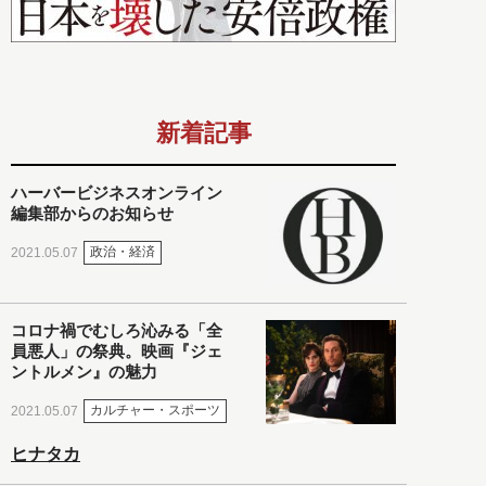
新着記事
ハーバービジネスオンライン
編集部からのお知らせ
政治・経済
2021.05.07
コロナ禍でむしろ沁みる「全
員悪人」の祭典。映画『ジェ
ントルメン』の魅力
カルチャー・スポーツ
2021.05.07
ヒナタカ