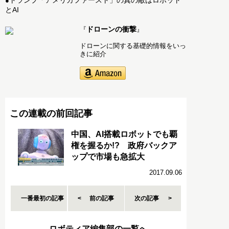
トランプ「アメリカファースト」の真の敵はロボット
●
とAI
ドローンの衝撃
『
』
ドローンに関する基礎的情報をいっ
きに紹介
この連載の前回記事
中国、AI搭載ロボットでも覇
権を握るか!? 政府バックア
ップで市場も急拡大
2017.09.06
一番最初の記事
前の記事
次の記事
ロボティア編集部の一覧へ