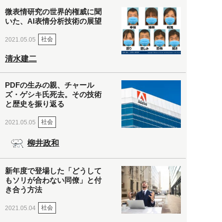
微表情研究の世界的権威に聞
いた、AI表情分析技術の展望
社会
2021.05.05
清水建二
PDFの生みの親、チャール
ズ・ゲシキ氏死去。その技術
と歴史を振り返る
社会
2021.05.05
柳井政和
新年度で登場した「どうして
もソリが合わない同僚」と付
き合う方法
社会
2021.05.04