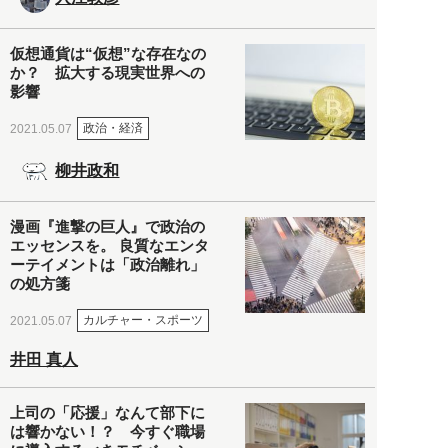
仮想通貨は“仮想”な存在なの
か？ 拡大する現実世界への
影響
政治・経済
2021.05.07
柳井政和
漫画『進撃の巨人』で政治の
エッセンスを。 良質なエンタ
ーテイメントは「政治離れ」
の処方箋
カルチャー・スポーツ
2021.05.07
井田 真人
上司の「応援」なんて部下に
は響かない！？ 今すぐ職場