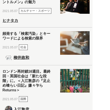
ントルメン』の魅力
カルチャー・スポーツ
2021.05.07
ヒナタカ
頻発する「検索汚染」とキー
ワードによる検索の限界
社会
2021.05.07
柳井政和
ロンドン再封鎖16週目。最終
回・英国社会は「新たな段
階」に。＜入江敦彦の『足止
め喰らい日記』嫌々乍ら
Returns＞
国際
2021.05.07
入江敦彦