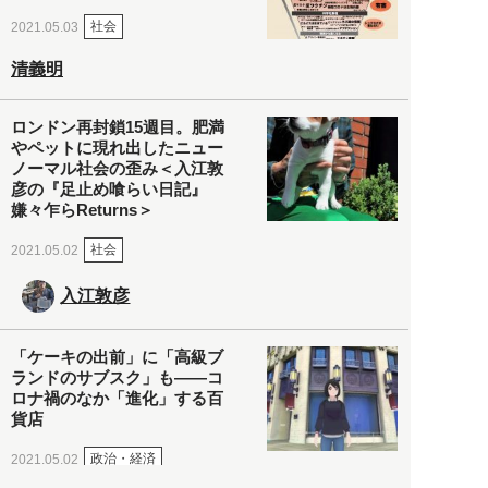
社会
2021.05.03
清義明
ロンドン再封鎖15週目。肥満
やペットに現れ出したニュー
ノーマル社会の歪み＜入江敦
彦の『足止め喰らい日記』
嫌々乍らReturns＞
社会
2021.05.02
入江敦彦
「ケーキの出前」に「高級ブ
ランドのサブスク」も――コ
ロナ禍のなか「進化」する百
貨店
政治・経済
2021.05.02