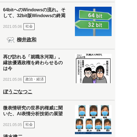
64bitへのWindowsの流れ。そ
して、32bit版Windowsの終焉
社会
2021.05.06
柳井政和
再び訪れる「就職氷河期」。
縁故優遇政権を終わらせるの
は今
政治・経済
2021.05.06
ぼうごなつこ
微表情研究の世界的権威に聞
いた、AI表情分析技術の展望
社会
2021.05.05
清水建二