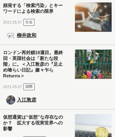
頻発する「検索汚染」とキー
ワードによる検索の限界
社会
2021.05.07
柳井政和
ロンドン再封鎖16週目。最終
回・英国社会は「新たな段
階」に。＜入江敦彦の『足止
め喰らい日記』嫌々乍ら
Returns＞
国際
2021.05.07
入江敦彦
仮想通貨は“仮想”な存在なの
か？ 拡大する現実世界への
影響