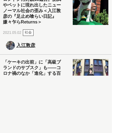
やペットに現れ出したニュー
ノーマル社会の歪み＜入江敦
彦の『足止め喰らい日記』
嫌々乍らReturns＞
社会
2021.05.02
入江敦彦
「ケーキの出前」に「高級ブ
ランドのサブスク」も――コ
ロナ禍のなか「進化」する百
貨店
政治・経済
2021.05.02
都市商業研究所
「高度外国人材」という言葉
に潜む欺瞞と、日本が搾取し
依存する圧倒的多数の外国人