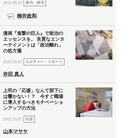
政治・経済
2021.05.07
柳井政和
漫画『進撃の巨人』で政治の
エッセンスを。 良質なエンタ
ーテイメントは「政治離れ」
の処方箋
カルチャー・スポーツ
2021.05.07
井田 真人
上司の「応援」なんて部下に
は響かない！？ 今すぐ職場
に導入するべきモチベーショ
ンアップの方法
社会
2021.05.07
山本マサヤ