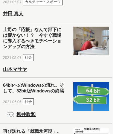
カルチャー・スポーツ
2021.05.07
井田 真人
上司の「応援」なんて部下に
は響かない！？ 今すぐ職場
に導入するべきモチベーショ
ンアップの方法
社会
2021.05.07
山本マサヤ
64bitへのWindowsの流れ。そ
して、32bit版Windowsの終焉
社会
2021.05.06
柳井政和
再び訪れる「就職氷河期」。