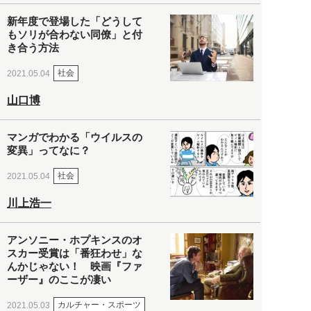
新年度で登場した「どうして
もソリが合わない同僚」と付
き合う方法
社会
2021.05.04
山口博
マンガでわかる「ウイルスの
変異」ってなに？
社会
2021.05.04
川上浩一
アンソニー・ホプキンスのオ
スカー受賞は「番狂わせ」な
んかじゃない！ 映画『ファ
ーザー』のここが凄い
カルチャー・スポーツ
2021.05.03