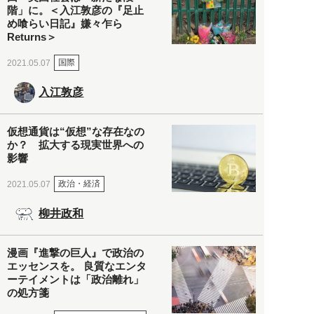
階」に。＜入江敦彦の『足止
め喰らい日記』嫌々乍ら
Returns＞
国際
2021.05.07
入江敦彦
仮想通貨は“仮想”な存在なの
か？ 拡大する現実世界への
影響
政治・経済
2021.05.07
柳井政和
漫画『進撃の巨人』で政治の
エッセンスを。 良質なエンタ
ーテイメントは「政治離れ」
の処方箋