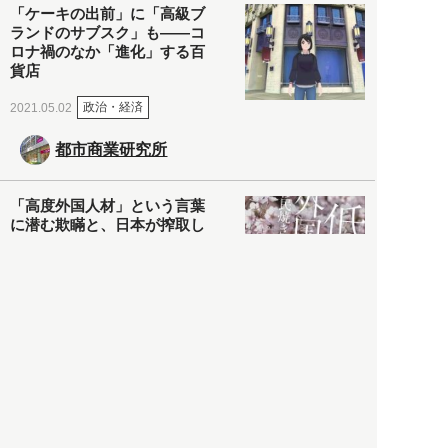
「ケーキの出前」に「高級ブ
ランドのサブスク」も――コ
ロナ禍のなか「進化」する百
貨店
政治・経済
2021.05.02
都市商業研究所
「高度外国人材」という言葉
に潜む欺瞞と、日本が搾取し
依存する圧倒的多数の外国人
労働者の実像とは？
社会
2021.05.01
月刊日本
以前の記事をもっと見る