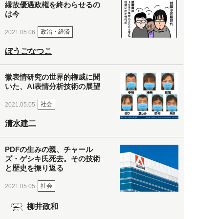
縁故優遇政権を終わらせるの
は今
政治・経済
2021.05.06
ぼうごなつこ
微表情研究の世界的権威に聞
いた、AI表情分析技術の展望
社会
2021.05.05
清水建二
PDFの生みの親、チャール
ズ・ゲシキ氏死去。その技術
と歴史を振り返る
社会
2021.05.05
柳井政和