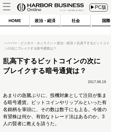
▶PC版
HOME
政治・経済
社会
国際
ハーバー・ビジネス・オンライン
政治・経済
乱高下するビットコイ
ンの次にブレイクする暗号通貨は？
乱高下するビットコインの次に
ブレイクする暗号通貨は？
2017.06.19
あまりの急騰ぶりに、投機対象として注目が集ま
る暗号通貨。ビットコインやリップルといった有
名銘柄を筆頭に、その数は数千にも上る。今後の
有望株は何か、有効なトレード法はあるのか。3
人の賢者に教えを請うた。