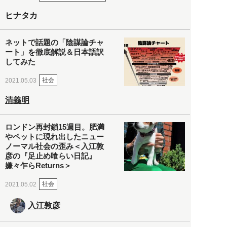
ヒナタカ
ネットで話題の「陰謀論チャ
ート」を徹底解説＆日本語訳
してみた
社会
2021.05.03
清義明
ロンドン再封鎖15週目。肥満
やペットに現れ出したニュー
ノーマル社会の歪み＜入江敦
彦の『足止め喰らい日記』
嫌々乍らReturns＞
社会
2021.05.02
入江敦彦