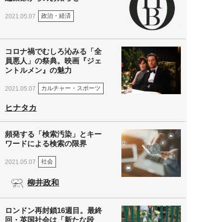
政治・経済
2021.05.07
コロナ禍でむしろ沁みる「全
員悪人」の祭典。映画『ジェ
ントルメン』の魅力
カルチャー・スポーツ
2021.05.07
ヒナタカ
頻発する「検索汚染」とキー
ワードによる検索の限界
社会
2021.05.07
柳井政和
ロンドン再封鎖16週目。最終
回・英国社会は「新たな段