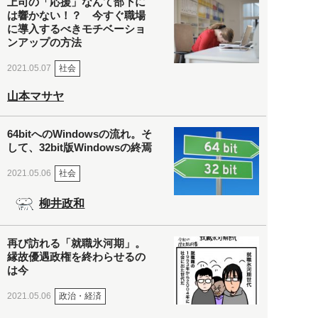
上司の「応援」なんて部下に
は響かない！？ 今すぐ職場
に導入するべきモチベーショ
ンアップの方法
社会
2021.05.07
山本マサヤ
64bitへのWindowsの流れ。そ
して、32bit版Windowsの終焉
社会
2021.05.06
柳井政和
再び訪れる「就職氷河期」。
縁故優遇政権を終わらせるの
は今
政治・経済
2021.05.06