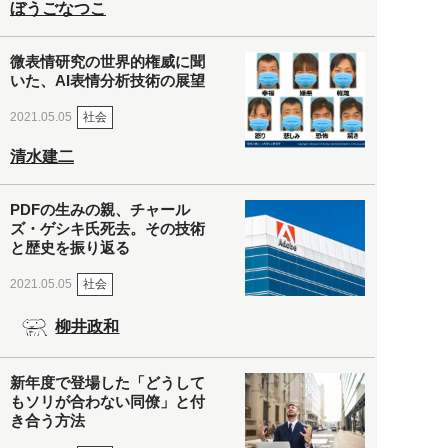
ぼうごなつこ
微表情研究の世界的権威に聞
いた、AI表情分析技術の展望
社会
2021.05.05
清水建二
PDFの生みの親、チャール
ズ・ゲシキ氏死去。その技術
と歴史を振り返る
社会
2021.05.05
柳井政和
新年度で登場した「どうして
もソリが合わない同僚」と付
き合う方法