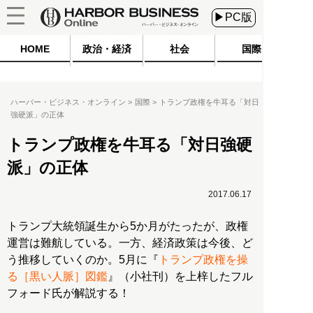
▶PC版
HOME
政治・経済
社会
国際
ハーバー・ビジネス・オンライン
国際
トランプ政権を牛耳る「対日
強硬派」の正体
トランプ政権を牛耳る「対日強硬
派」の正体
2017.06.17
トランプ大統領誕生から5か月がたったが、政権
運営は難航している。一方、経済政策は今後、ど
う推移していくのか。5月に『
トランプ政権を操
る［黒い人脈］図鑑
』（小社刊）を上梓したフル
フォード氏が解説する！