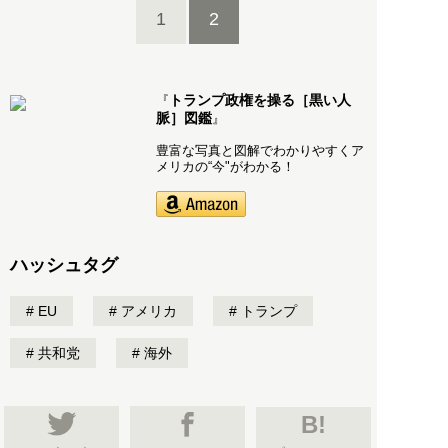
1
2
トランプ政権を操る［黒い人
『
脈］図鑑
』
豊富な写真と図解でわかりやすくア
メリカの“今"がわかる！
ハッシュタグ
EU
アメリカ
トランプ
共和党
海外
B!