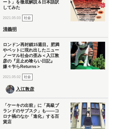
ート」を徹底解説＆日本語訳
してみた
社会
2021.05.03
清義明
ロンドン再封鎖15週目。肥満
やペットに現れ出したニュー
ノーマル社会の歪み＜入江敦
彦の『足止め喰らい日記』
嫌々乍らReturns＞
社会
2021.05.02
入江敦彦
「ケーキの出前」に「高級ブ
ランドのサブスク」も――コ
ロナ禍のなか「進化」する百
貨店