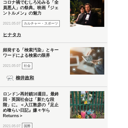
コロナ禍でむしろ沁みる「全
員悪人」の祭典。映画『ジェ
ントルメン』の魅力
カルチャー・スポーツ
2021.05.07
ヒナタカ
頻発する「検索汚染」とキー
ワードによる検索の限界
社会
2021.05.07
柳井政和
ロンドン再封鎖16週目。最終
回・英国社会は「新たな段
階」に。＜入江敦彦の『足止
め喰らい日記』嫌々乍ら
Returns＞
国際
2021.05.07