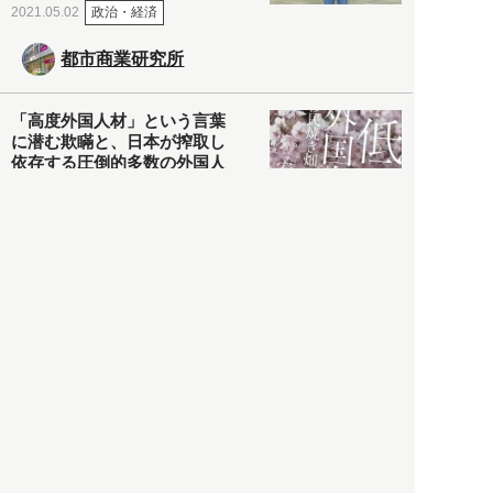
政治・経済
2021.05.02
都市商業研究所
「高度外国人材」という言葉
に潜む欺瞞と、日本が搾取し
依存する圧倒的多数の外国人
労働者の実像とは？
社会
2021.05.01
月刊日本
以前の記事をもっと見る