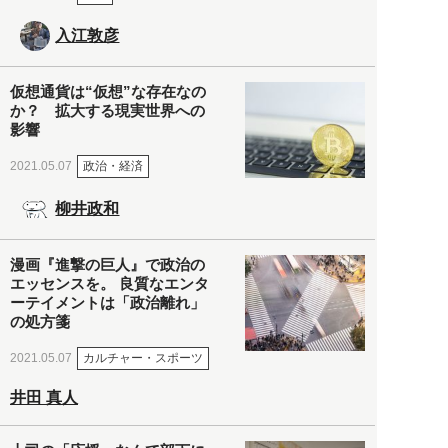
入江敦彦
仮想通貨は“仮想”な存在なの
か？ 拡大する現実世界への
影響
政治・経済
2021.05.07
柳井政和
漫画『進撃の巨人』で政治の
エッセンスを。 良質なエンタ
ーテイメントは「政治離れ」
の処方箋
カルチャー・スポーツ
2021.05.07
井田 真人