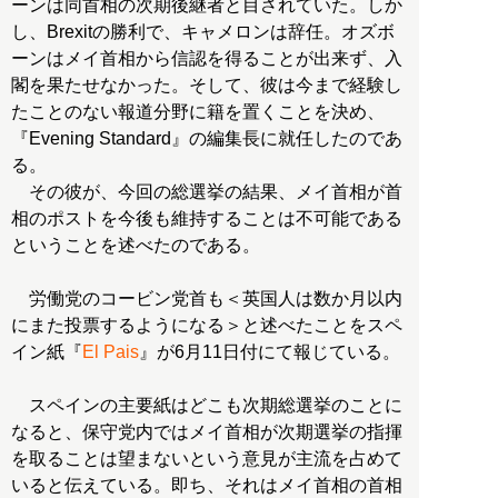
ーンは同首相の次期後継者と目されていた。しか
し、Brexitの勝利で、キャメロンは辞任。オズボ
ーンはメイ首相から信認を得ることが出来ず、入
閣を果たせなかった。そして、彼は今まで経験し
たことのない報道分野に籍を置くことを決め、
『Evening Standard』の編集長に就任したのであ
る。
その彼が、今回の総選挙の結果、メイ首相が首
相のポストを今後も維持することは不可能である
ということを述べたのである。
労働党のコービン党首も＜英国人は数か月以内
にまた投票するようになる＞と述べたことをスペ
イン紙『
El Pais
』が6月11日付にて報じている。
スペインの主要紙はどこも次期総選挙のことに
なると、保守党内ではメイ首相が次期選挙の指揮
を取ることは望まないという意見が主流を占めて
いると伝えている。即ち、それはメイ首相の首相