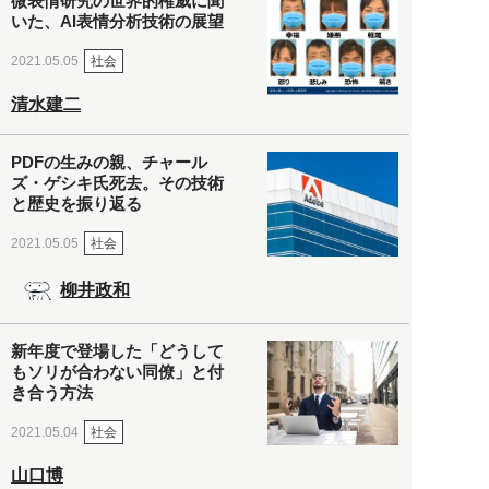
微表情研究の世界的権威に聞
いた、AI表情分析技術の展望
社会
2021.05.05
清水建二
PDFの生みの親、チャール
ズ・ゲシキ氏死去。その技術
と歴史を振り返る
社会
2021.05.05
柳井政和
新年度で登場した「どうして
もソリが合わない同僚」と付
き合う方法
社会
2021.05.04
山口博