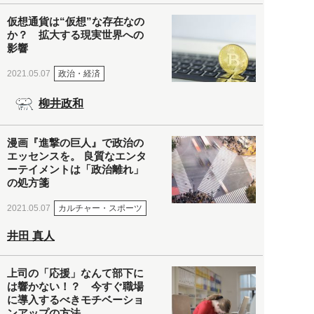
仮想通貨は“仮想”な存在なの
か？ 拡大する現実世界への
影響
政治・経済
2021.05.07
柳井政和
漫画『進撃の巨人』で政治の
エッセンスを。 良質なエンタ
ーテイメントは「政治離れ」
の処方箋
カルチャー・スポーツ
2021.05.07
井田 真人
上司の「応援」なんて部下に
は響かない！？ 今すぐ職場
に導入するべきモチベーショ
ンアップの方法