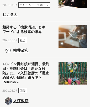
カルチャー・スポーツ
2021.05.07
ヒナタカ
頻発する「検索汚染」とキー
ワードによる検索の限界
社会
2021.05.07
柳井政和
ロンドン再封鎖16週目。最終
回・英国社会は「新たな段
階」に。＜入江敦彦の『足止
め喰らい日記』嫌々乍ら
Returns＞
国際
2021.05.07
入江敦彦