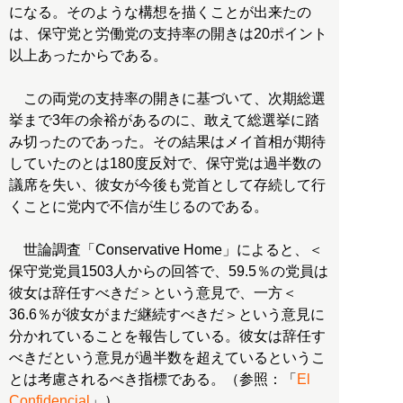
になる。そのような構想を描くことが出来たの
は、保守党と労働党の支持率の開きは20ポイント
以上あったからである。
この両党の支持率の開きに基づいて、次期総選
挙まで3年の余裕があるのに、敢えて総選挙に踏
み切ったのであった。その結果はメイ首相が期待
していたのとは180度反対で、保守党は過半数の
議席を失い、彼女が今後も党首として存続して行
くことに党内で不信が生じるのである。
世論調査「Conservative Home」によると、＜
保守党党員1503人からの回答で、59.5％の党員は
彼女は辞任すべきだ＞という意見で、一方＜
36.6％が彼女がまだ継続すべきだ＞という意見に
分かれていることを報告している。彼女は辞任す
べきだという意見が過半数を超えているというこ
とは考慮されるべき指標である。（参照：「
El
Confidencial
」）