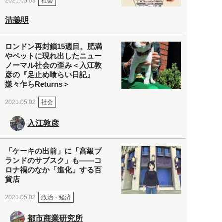
社会
2021.05.03
清義明
ロンドン再封鎖15週目。肥満
やペットに現れ出したニュー
ノーマル社会の歪み＜入江敦
彦の『足止め喰らい日記』
嫌々乍らReturns＞
社会
2021.05.02
入江敦彦
「ケーキの出前」に「高級ブ
ランドのサブスク」も――コ
ロナ禍のなか「進化」する百
貨店
政治・経済
2021.05.02
都市商業研究所