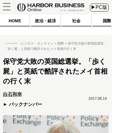
▶PC版
HOME
政治・経済
社会
国際
ハーバー・ビジネス・オンライン
国際
保守党大敗の英国総選挙。
「歩く屍」と英紙で酷評されたメイ首相の行く末
保守党大敗の英国総選挙。「歩く
屍」と英紙で酷評されたメイ首相
の行く末
白石和幸
2017.06.14
バックナンバー