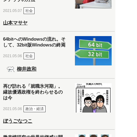
社会
2021.05.07
山本マサヤ
64bitへのWindowsの流れ。そ
して、32bit版Windowsの終焉
社会
2021.05.06
柳井政和
再び訪れる「就職氷河期」。
縁故優遇政権を終わらせるの
は今
政治・経済
2021.05.06
ぼうごなつこ