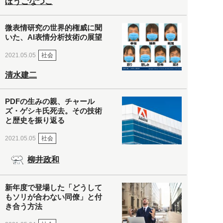
ぼうごなつこ
微表情研究の世界的権威に聞
いた、AI表情分析技術の展望
社会
2021.05.05
清水建二
PDFの生みの親、チャール
ズ・ゲシキ氏死去。その技術
と歴史を振り返る
社会
2021.05.05
柳井政和
新年度で登場した「どうして
もソリが合わない同僚」と付
き合う方法