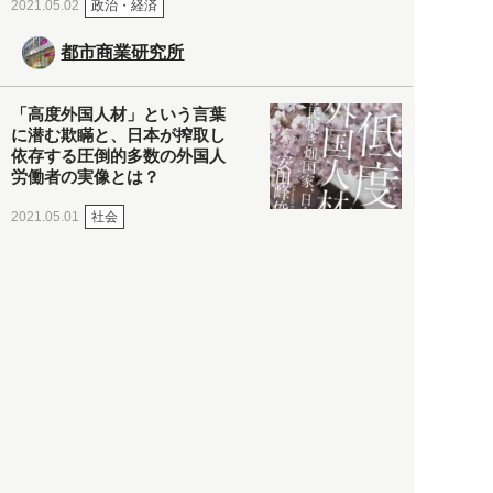
政治・経済
2021.05.02
都市商業研究所
「高度外国人材」という言葉
に潜む欺瞞と、日本が搾取し
依存する圧倒的多数の外国人
労働者の実像とは？
社会
2021.05.01
月刊日本
以前の記事をもっと見る