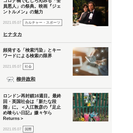
コロナ禍でむしろ沁みる「全
員悪人」の祭典。映画『ジェ
ントルメン』の魅力
カルチャー・スポーツ
2021.05.07
ヒナタカ
頻発する「検索汚染」とキー
ワードによる検索の限界
社会
2021.05.07
柳井政和
ロンドン再封鎖16週目。最終
回・英国社会は「新たな段
階」に。＜入江敦彦の『足止
め喰らい日記』嫌々乍ら
Returns＞
国際
2021.05.07