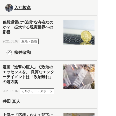
入江敦彦
仮想通貨は“仮想”な存在なの
か？ 拡大する現実世界への
影響
政治・経済
2021.05.07
柳井政和
漫画『進撃の巨人』で政治の
エッセンスを。 良質なエンタ
ーテイメントは「政治離れ」
の処方箋
カルチャー・スポーツ
2021.05.07
井田 真人
上司の「応援」なんて部下に