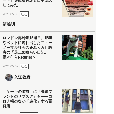
ート」を徹底解説＆日本語訳
してみた
社会
2021.05.03
清義明
ロンドン再封鎖15週目。肥満
やペットに現れ出したニュー
ノーマル社会の歪み＜入江敦
彦の『足止め喰らい日記』
嫌々乍らReturns＞
社会
2021.05.02
入江敦彦
「ケーキの出前」に「高級ブ
ランドのサブスク」も――コ
ロナ禍のなか「進化」する百
貨店