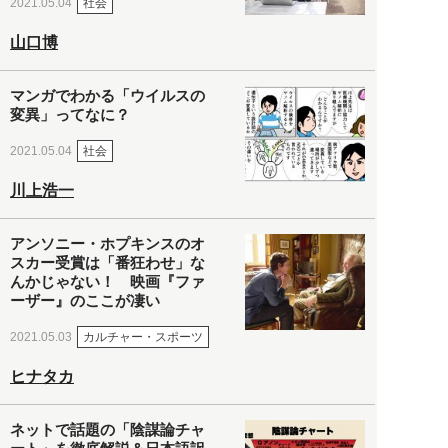
社会
2021.05.04
山口博
マンガでわかる「ウイルスの
変異」ってなに？
社会
2021.05.04
川上浩一
アンソニー・ホプキンスのオ
スカー受賞は「番狂わせ」な
んかじゃない！ 映画『ファ
ーザー』のここが凄い
カルチャー・スポーツ
2021.05.03
ヒナタカ
ネットで話題の「陰謀論チャ