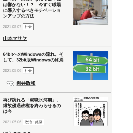
は響かない！？ 今すぐ職場
に導入するべきモチベーショ
ンアップの方法
社会
2021.05.07
山本マサヤ
64bitへのWindowsの流れ。そ
して、32bit版Windowsの終焉
社会
2021.05.06
柳井政和
再び訪れる「就職氷河期」。
縁故優遇政権を終わらせるの
は今
政治・経済
2021.05.06