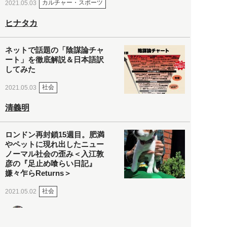
カルチャー・スポーツ
2021.05.03
ヒナタカ
ネットで話題の「陰謀論チャ
ート」を徹底解説＆日本語訳
してみた
社会
2021.05.03
清義明
ロンドン再封鎖15週目。肥満
やペットに現れ出したニュー
ノーマル社会の歪み＜入江敦
彦の『足止め喰らい日記』
嫌々乍らReturns＞
社会
2021.05.02
入江敦彦