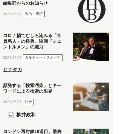
編集部からのお知らせ
政治・経済
2021.05.07
コロナ禍でむしろ沁みる「全
員悪人」の祭典。映画『ジェ
ントルメン』の魅力
カルチャー・スポーツ
2021.05.07
ヒナタカ
頻発する「検索汚染」とキー
ワードによる検索の限界
社会
2021.05.07
柳井政和
ロンドン再封鎖16週目。最終