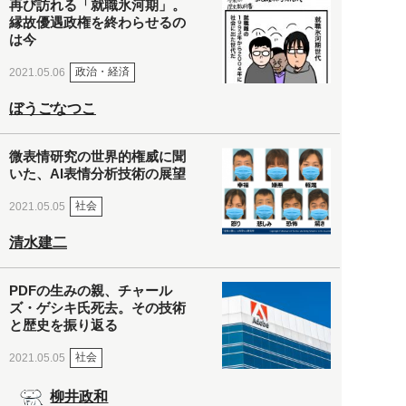
再び訪れる「就職氷河期」。
縁故優遇政権を終わらせるの
は今
政治・経済
2021.05.06
ぼうごなつこ
微表情研究の世界的権威に聞
いた、AI表情分析技術の展望
社会
2021.05.05
清水建二
PDFの生みの親、チャール
ズ・ゲシキ氏死去。その技術
と歴史を振り返る
社会
2021.05.05
柳井政和