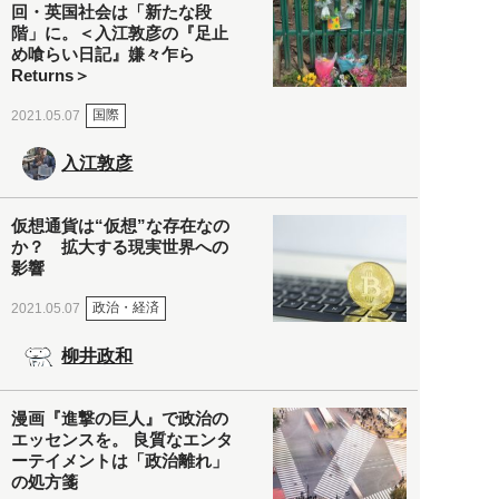
回・英国社会は「新たな段
階」に。＜入江敦彦の『足止
め喰らい日記』嫌々乍ら
Returns＞
国際
2021.05.07
入江敦彦
仮想通貨は“仮想”な存在なの
か？ 拡大する現実世界への
影響
政治・経済
2021.05.07
柳井政和
漫画『進撃の巨人』で政治の
エッセンスを。 良質なエンタ
ーテイメントは「政治離れ」
の処方箋