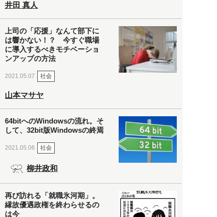
井田 真人
上司の「応援」なんて部下に
は響かない！？ 今すぐ職場
に導入するべきモチベーショ
ンアップの方法
社会
2021.05.07
山本マサヤ
64bitへのWindowsの流れ。そ
して、32bit版Windowsの終焉
社会
2021.05.06
柳井政和
再び訪れる「就職氷河期」。
縁故優遇政権を終わらせるの
は今