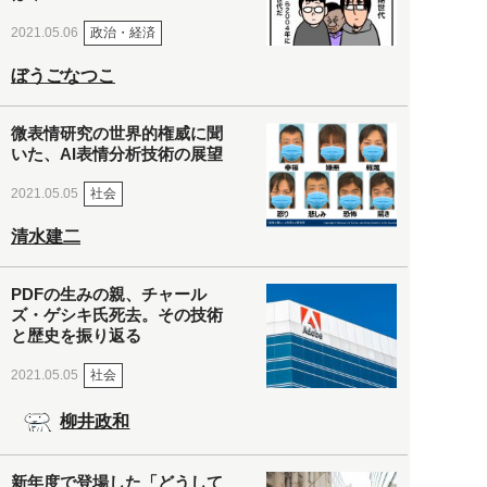
政治・経済
2021.05.06
ぼうごなつこ
微表情研究の世界的権威に聞
いた、AI表情分析技術の展望
社会
2021.05.05
清水建二
PDFの生みの親、チャール
ズ・ゲシキ氏死去。その技術
と歴史を振り返る
社会
2021.05.05
柳井政和
新年度で登場した「どうして