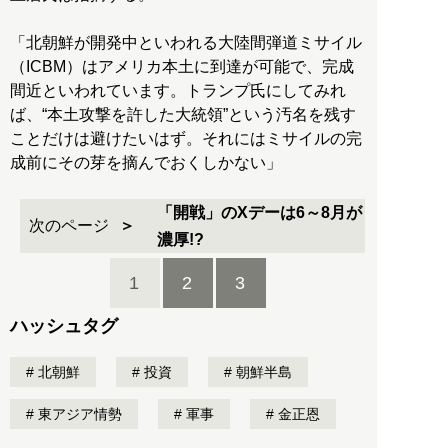
「北朝鮮が開発中といわれる大陸間弾道ミサイル
（ICBM）はアメリカ本土に到達が可能で、完成
間近といわれています。トランプ氏にしてみれ
ば、“本土攻撃を許した大統領”という汚名を残す
ことだけは避けたいはず。それにはミサイルの完
成前にその芽を摘んでおくしかない」
「開戦」のXデーは6～8月が
次のページ
濃厚!?
1
2
3
ハッシュタグ
北朝鮮
投資
朝鮮半島
東アジア情勢
軍事
金正恩