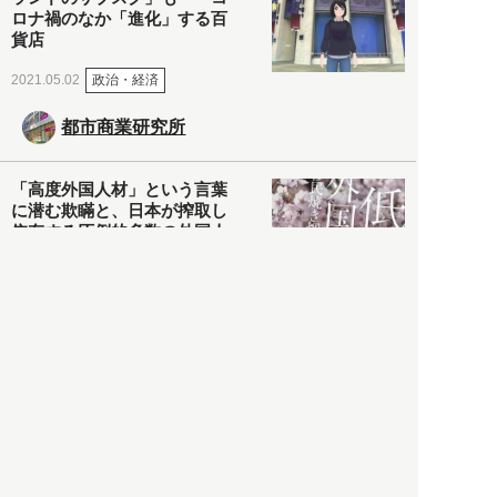
ロナ禍のなか「進化」する百
貨店
政治・経済
2021.05.02
都市商業研究所
「高度外国人材」という言葉
に潜む欺瞞と、日本が搾取し
依存する圧倒的多数の外国人
労働者の実像とは？
社会
2021.05.01
月刊日本
以前の記事をもっと見る