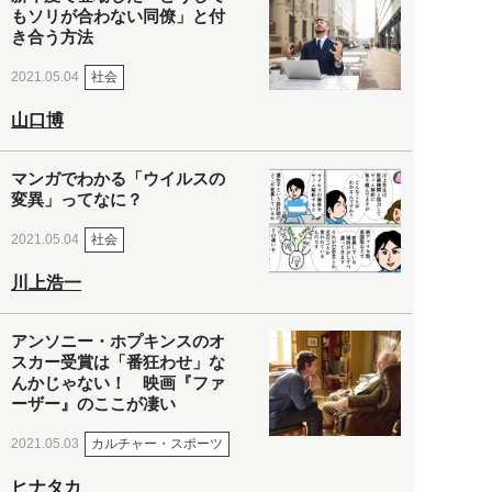
もソリが合わない同僚」と付
き合う方法
社会
2021.05.04
山口博
マンガでわかる「ウイルスの
変異」ってなに？
社会
2021.05.04
川上浩一
アンソニー・ホプキンスのオ
スカー受賞は「番狂わせ」な
んかじゃない！ 映画『ファ
ーザー』のここが凄い
カルチャー・スポーツ
2021.05.03
ヒナタカ