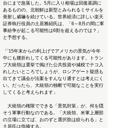
台にまで急落した。5月に入り相場は回復基調に
あるものの、北朝鮮は新型とみられるミサイルを
発射し威嚇を続けている。世界経済に詳しい楽天
証券執行役員の土居雅紹氏は、「6～8月の間に軍
事紛争が起こる可能性は6割を超えるのでは？」
と予想する。
「’15年末からの利上げでアメリカの景気が今年
中にも腰折れしてくる可能性があります。トラン
プ大統領は選挙で掲げた公共投資や減税でテコ入
れしたいところでしょうが、ロシアゲート疑惑も
出てきて議会が法案をすんなり通すとは考えにく
い。だったら、大統領の独断で可能なことを実行
してくると考えられます」
大統領の権限でできる「景気対策」が、何を隠
そう軍事行動なのである。「大統領、米軍上層部
の立場に立てば、おのずと選択肢は絞られる」と
土居氏は指摘する。