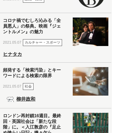
コロナ禍でむしろ沁みる「全
員悪人」の祭典。映画『ジェ
ントルメン』の魅力
カルチャー・スポーツ
2021.05.07
ヒナタカ
頻発する「検索汚染」とキー
ワードによる検索の限界
社会
2021.05.07
柳井政和
ロンドン再封鎖16週目。最終
回・英国社会は「新たな段
階」に。＜入江敦彦の『足止
め喰らい日記』嫌々乍ら