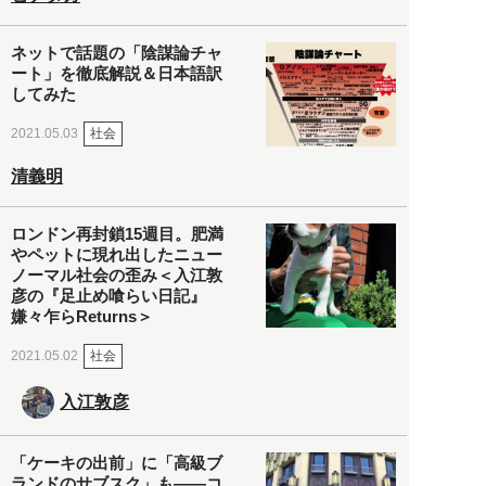
ネットで話題の「陰謀論チャ
ート」を徹底解説＆日本語訳
してみた
社会
2021.05.03
清義明
ロンドン再封鎖15週目。肥満
やペットに現れ出したニュー
ノーマル社会の歪み＜入江敦
彦の『足止め喰らい日記』
嫌々乍らReturns＞
社会
2021.05.02
入江敦彦
「ケーキの出前」に「高級ブ
ランドのサブスク」も――コ