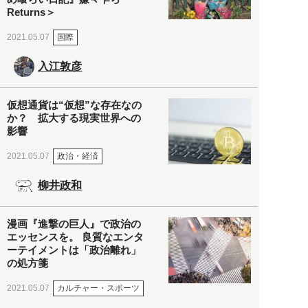
Returns＞
国際
2021.05.07
入江敦彦
仮想通貨は“仮想”な存在なの
か？ 拡大する現実世界への
影響
政治・経済
2021.05.07
柳井政和
漫画『進撃の巨人』で政治の
エッセンスを。 良質なエンタ
ーテイメントは「政治離れ」
の処方箋
カルチャー・スポーツ
2021.05.07