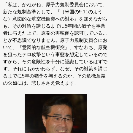
「私は、かねがね、原子力規制委員会において、
新たな規制基準として、『（米国の9.11のよう
な）意図的な航空機衝突への対応』を加えながら
も、その対策を講じるまでに5年間の猶予を事業
者に与えた上で、原発の再稼働を認可しているこ
とが不思議でなりません。原子力規制委員会にお
いて、『意図的な航空機衝突』、すなわち、原発
を狙ったテロ攻撃という事態を想定しているので
すから、その危険性を十分に認識しているはずで
す。それにもかかわらず、なぜ、その対策を講じ
るまでに5年の猶予を与えるのか、その危機意識
の欠如には、悲しささえ覚えます」