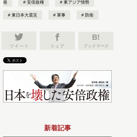
発
安倍政権
東アジア情勢
東日本大震災
軍事
防衛
B!
ブックマーク
新着記事