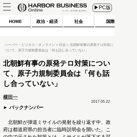
▶PC版
HOME
政治・経済
社会
国際
ハーバー・ビジネス・オンライン
社会
北朝鮮有事の原発テロ対策に
ついて、原子力規制委員会は「何も話し合っていない」
北朝鮮有事の原発テロ対策につい
て、原子力規制委員会は「何も話
し合っていない」
横田一
2017.05.22
バックナンバー
北朝鮮が弾道ミサイルの発射を繰り返す中、政
府は都道府県の担当者に臨時説明会を開いた。こ
の中で示された対策とは、ミサイルが落下する可