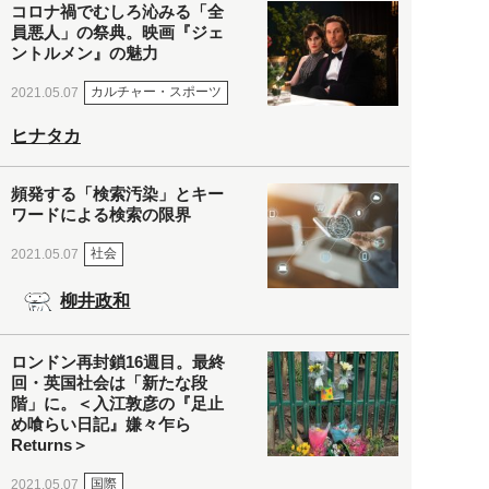
コロナ禍でむしろ沁みる「全
員悪人」の祭典。映画『ジェ
ントルメン』の魅力
カルチャー・スポーツ
2021.05.07
ヒナタカ
頻発する「検索汚染」とキー
ワードによる検索の限界
社会
2021.05.07
柳井政和
ロンドン再封鎖16週目。最終
回・英国社会は「新たな段
階」に。＜入江敦彦の『足止
め喰らい日記』嫌々乍ら
Returns＞
国際
2021.05.07