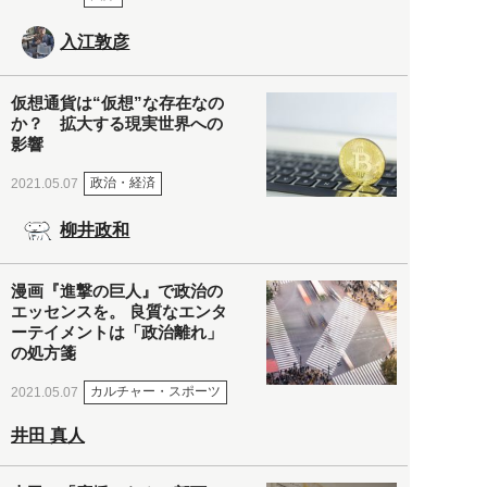
入江敦彦
仮想通貨は“仮想”な存在なの
か？ 拡大する現実世界への
影響
政治・経済
2021.05.07
柳井政和
漫画『進撃の巨人』で政治の
エッセンスを。 良質なエンタ
ーテイメントは「政治離れ」
の処方箋
カルチャー・スポーツ
2021.05.07
井田 真人