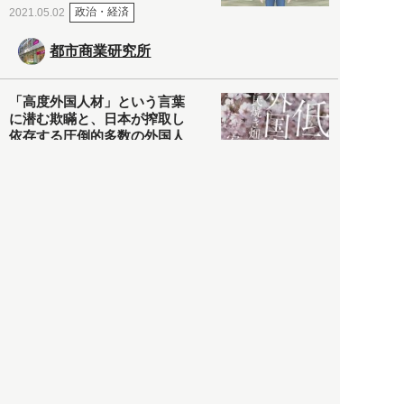
政治・経済
2021.05.02
都市商業研究所
「高度外国人材」という言葉
に潜む欺瞞と、日本が搾取し
依存する圧倒的多数の外国人
労働者の実像とは？
社会
2021.05.01
月刊日本
以前の記事をもっと見る