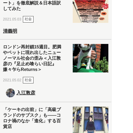
ート」を徹底解説＆日本語訳
してみた
社会
2021.05.03
清義明
ロンドン再封鎖15週目。肥満
やペットに現れ出したニュー
ノーマル社会の歪み＜入江敦
彦の『足止め喰らい日記』
嫌々乍らReturns＞
社会
2021.05.02
入江敦彦
「ケーキの出前」に「高級ブ
ランドのサブスク」も――コ
ロナ禍のなか「進化」する百
貨店