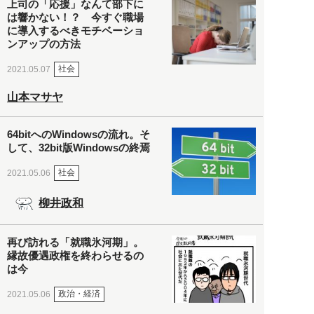
上司の「応援」なんて部下に
は響かない！？ 今すぐ職場
に導入するべきモチベーショ
ンアップの方法
社会
2021.05.07
山本マサヤ
64bitへのWindowsの流れ。そ
して、32bit版Windowsの終焉
社会
2021.05.06
柳井政和
再び訪れる「就職氷河期」。
縁故優遇政権を終わらせるの
は今
政治・経済
2021.05.06