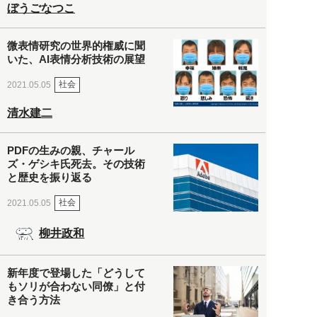
ぼうごなつこ
微表情研究の世界的権威に聞
いた、AI表情分析技術の展望
社会
2021.05.05
清水建二
PDFの生みの親、チャール
ズ・ゲシキ氏死去。その技術
と歴史を振り返る
社会
2021.05.05
柳井政和
新年度で登場した「どうして
もソリが合わない同僚」と付
き合う方法