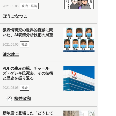
政治・経済
2021.05.06
ぼうごなつこ
微表情研究の世界的権威に聞
いた、AI表情分析技術の展望
社会
2021.05.05
清水建二
PDFの生みの親、チャール
ズ・ゲシキ氏死去。その技術
と歴史を振り返る
社会
2021.05.05
柳井政和
新年度で登場した「どうして