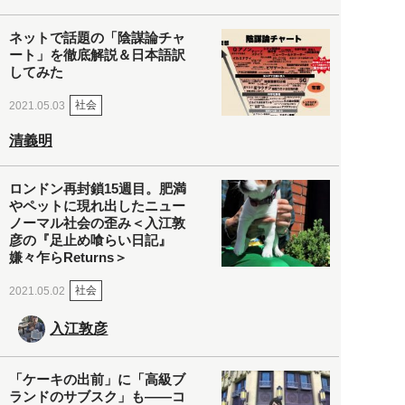
ネットで話題の「陰謀論チャ
ート」を徹底解説＆日本語訳
してみた
社会
2021.05.03
清義明
ロンドン再封鎖15週目。肥満
やペットに現れ出したニュー
ノーマル社会の歪み＜入江敦
彦の『足止め喰らい日記』
嫌々乍らReturns＞
社会
2021.05.02
入江敦彦
「ケーキの出前」に「高級ブ
ランドのサブスク」も――コ