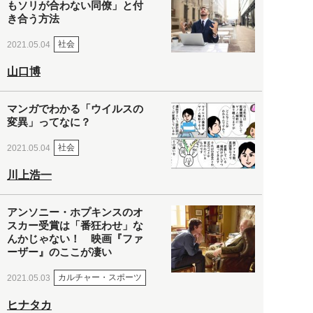
もソリが合わない同僚」と付
き合う方法
社会
2021.05.04
山口博
マンガでわかる「ウイルスの
変異」ってなに？
社会
2021.05.04
川上浩一
アンソニー・ホプキンスのオ
スカー受賞は「番狂わせ」な
んかじゃない！ 映画『ファ
ーザー』のここが凄い
カルチャー・スポーツ
2021.05.03
ヒナタカ