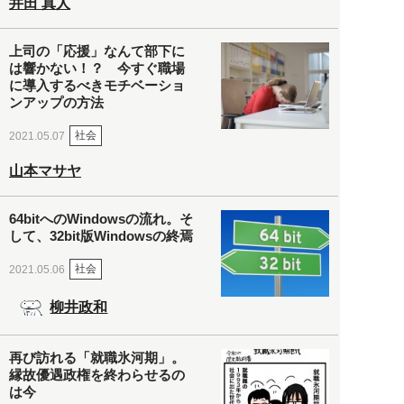
井田 真人
上司の「応援」なんて部下に
は響かない！？ 今すぐ職場
に導入するべきモチベーショ
ンアップの方法
社会
2021.05.07
山本マサヤ
64bitへのWindowsの流れ。そ
して、32bit版Windowsの終焉
社会
2021.05.06
柳井政和
再び訪れる「就職氷河期」。
縁故優遇政権を終わらせるの
は今