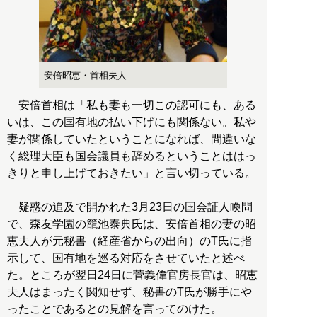
安倍昭恵・首相夫人
安倍首相は「私も妻も一切この認可にも、ある
いは、この国有地の払い下げにも関係ない。私や
妻が関係していたということになれば、間違いな
く総理大臣も国会議員も辞めるということははっ
きりと申し上げておきたい」と言い切っている。
疑惑の追及で開かれた3月23日の国会証人喚問
で、森友学園の籠池泰典氏は、安倍首相の妻の昭
恵夫人が元秘書（経産省からの出向）のT氏に指
示して、国有地を巡る対応をさせていたと述べ
た。ところが翌日24日に菅義偉官房長官は、昭恵
夫人はまったく関知せず、秘書のT氏が勝手にや
ったことであるとの見解を言ってのけた。