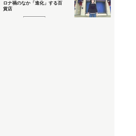
ロナ禍のなか「進化」する百
貨店
政治・経済
2021.05.02
都市商業研究所
「高度外国人材」という言葉
に潜む欺瞞と、日本が搾取し
依存する圧倒的多数の外国人
労働者の実像とは？
社会
2021.05.01
月刊日本
以前の記事をもっと見る