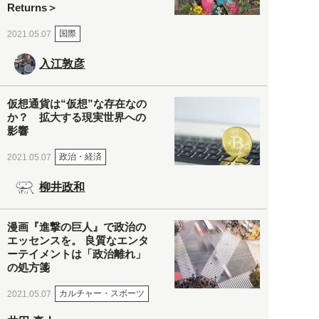
Returns＞
国際
2021.05.07
入江敦彦
仮想通貨は“仮想”な存在なの
か？ 拡大する現実世界への
影響
政治・経済
2021.05.07
柳井政和
漫画『進撃の巨人』で政治の
エッセンスを。 良質なエンタ
ーテイメントは「政治離れ」
の処方箋
カルチャー・スポーツ
2021.05.07