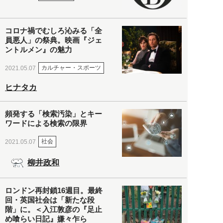
コロナ禍でむしろ沁みる「全
員悪人」の祭典。映画『ジェ
ントルメン』の魅力
カルチャー・スポーツ
2021.05.07
ヒナタカ
頻発する「検索汚染」とキー
ワードによる検索の限界
社会
2021.05.07
柳井政和
ロンドン再封鎖16週目。最終
回・英国社会は「新たな段
階」に。＜入江敦彦の『足止
め喰らい日記』嫌々乍ら