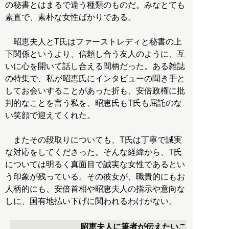
の秘書とはまるで違う種類のものだ。みなとても
素直で、素朴な女性ばかりである。
昭恵夫人とT氏はファーストレディと秘書の上
下関係というより、信頼し合う友人のように、互
いに心を開いて話し合える間柄だった。ある雑誌
の特集で、私が昭恵氏にインタビューの聞き手と
してお会いすることがあった折も、安倍政権に批
判的なことを言う私を、昭恵氏もT氏も屈託のな
い笑顔で迎えてくれた。
またその段取りについても、T氏は丁寧で誠実
な対応をしてくださった。そんな経緯から、T氏
については明るく真面目で誠実な女性であるとい
う印象が残っている。その彼女が、職責的にもお
人柄的にも、安倍首相や昭恵夫人の指示や意向な
しに、国有地払い下げに関われるわけがない。
昭恵夫人に筆者が伝えたいこ