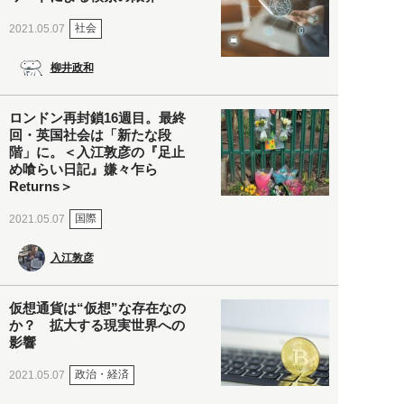
社会
2021.05.07
柳井政和
ロンドン再封鎖16週目。最終
回・英国社会は「新たな段
階」に。＜入江敦彦の『足止
め喰らい日記』嫌々乍ら
Returns＞
国際
2021.05.07
入江敦彦
仮想通貨は“仮想”な存在なの
か？ 拡大する現実世界への
影響
政治・経済
2021.05.07