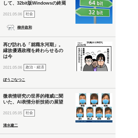
して、32bit版Windowsの終焉
社会
2021.05.06
柳井政和
再び訪れる「就職氷河期」。
縁故優遇政権を終わらせるの
は今
政治・経済
2021.05.06
ぼうごなつこ
微表情研究の世界的権威に聞
いた、AI表情分析技術の展望
社会
2021.05.05
清水建二