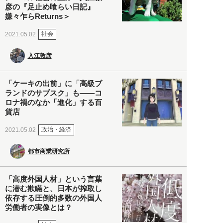
彦の『足止め喰らい日記』
嫌々乍らReturns＞
社会
2021.05.02
入江敦彦
「ケーキの出前」に「高級ブ
ランドのサブスク」も――コ
ロナ禍のなか「進化」する百
貨店
政治・経済
2021.05.02
都市商業研究所
「高度外国人材」という言葉
に潜む欺瞞と、日本が搾取し
依存する圧倒的多数の外国人
労働者の実像とは？