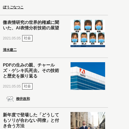
ぼうごなつこ
微表情研究の世界的権威に聞
いた、AI表情分析技術の展望
社会
2021.05.05
清水建二
PDFの生みの親、チャール
ズ・ゲシキ氏死去。その技術
と歴史を振り返る
社会
2021.05.05
柳井政和
新年度で登場した「どうして
もソリが合わない同僚」と付
き合う方法