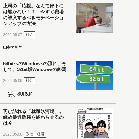
上司の「応援」なんて部下に
は響かない！？ 今すぐ職場
に導入するべきモチベーショ
ンアップの方法
社会
2021.05.07
山本マサヤ
64bitへのWindowsの流れ。そ
して、32bit版Windowsの終焉
社会
2021.05.06
柳井政和
再び訪れる「就職氷河期」。
縁故優遇政権を終わらせるの
は今
政治・経済
2021.05.06