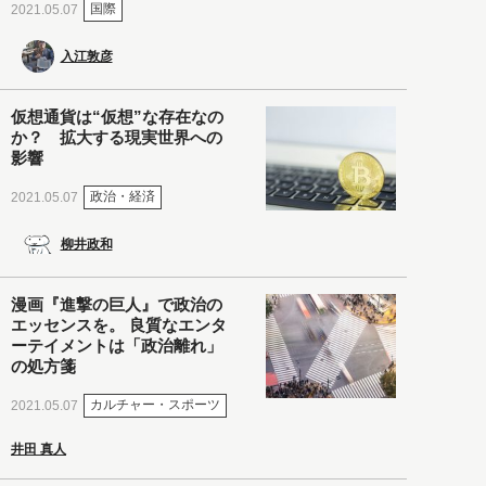
国際
2021.05.07
入江敦彦
仮想通貨は“仮想”な存在なの
か？ 拡大する現実世界への
影響
政治・経済
2021.05.07
柳井政和
漫画『進撃の巨人』で政治の
エッセンスを。 良質なエンタ
ーテイメントは「政治離れ」
の処方箋
カルチャー・スポーツ
2021.05.07
井田 真人