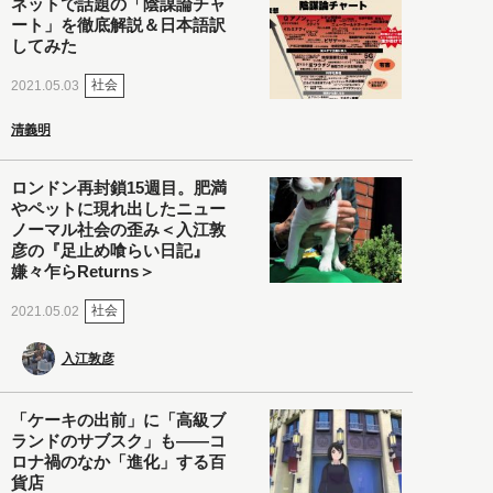
ネットで話題の「陰謀論チャ
ート」を徹底解説＆日本語訳
してみた
社会
2021.05.03
清義明
ロンドン再封鎖15週目。肥満
やペットに現れ出したニュー
ノーマル社会の歪み＜入江敦
彦の『足止め喰らい日記』
嫌々乍らReturns＞
社会
2021.05.02
入江敦彦
「ケーキの出前」に「高級ブ
ランドのサブスク」も――コ
ロナ禍のなか「進化」する百
貨店