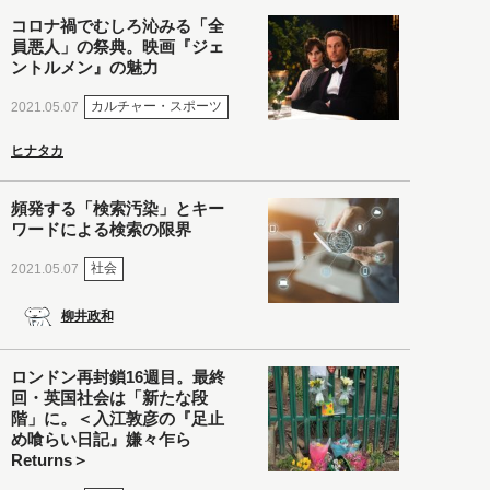
コロナ禍でむしろ沁みる「全
員悪人」の祭典。映画『ジェ
ントルメン』の魅力
カルチャー・スポーツ
2021.05.07
ヒナタカ
頻発する「検索汚染」とキー
ワードによる検索の限界
社会
2021.05.07
柳井政和
ロンドン再封鎖16週目。最終
回・英国社会は「新たな段
階」に。＜入江敦彦の『足止
め喰らい日記』嫌々乍ら
Returns＞