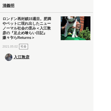
清義明
ロンドン再封鎖15週目。肥満
やペットに現れ出したニュー
ノーマル社会の歪み＜入江敦
彦の『足止め喰らい日記』
嫌々乍らReturns＞
社会
2021.05.02
入江敦彦
「ケーキの出前」に「高級ブ
ランドのサブスク」も――コ
ロナ禍のなか「進化」する百
貨店
政治・経済
2021.05.02
都市商業研究所