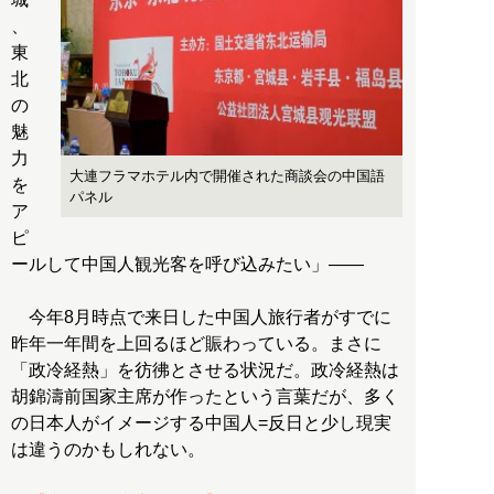
、
東
北
の
魅
力
大連フラマホテル内で開催された商談会の中国語
を
パネル
ア
ピ
ールして中国人観光客を呼び込みたい」――
今年8月時点で来日した中国人旅行者がすでに
昨年一年間を上回るほど賑わっている。まさに
「政冷経熱」を彷彿とさせる状況だ。政冷経熱は
胡錦濤前国家主席が作ったという言葉だが、多く
の日本人がイメージする中国人=反日と少し現実
は違うのかもしれない。