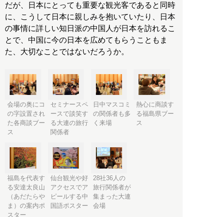
だが、日本にとっても重要な観光客であると同時
に、こうして日本に親しみを抱いていたり、日本
の事情に詳しい知日派の中国人が日本を訪れるこ
とで、中国に今の日本を広めてもらうこともま
た、大切なことではないだろうか。
会場の奥にコ
セミナースペ
日中マスコミ
熱心に商談す
の字設置され
ースで談笑す
の関係者も多
る福島県ブー
た各商談ブー
る大連の旅行
く来場
ス
ス
関係者
福島を代表す
仙台観光や好
28社36人の
る安達太良山
アクセスでア
旅行関係者が
（あだたらや
ピールする中
集まった大連
ま）の案内ポ
国語ポスター
会場
スター