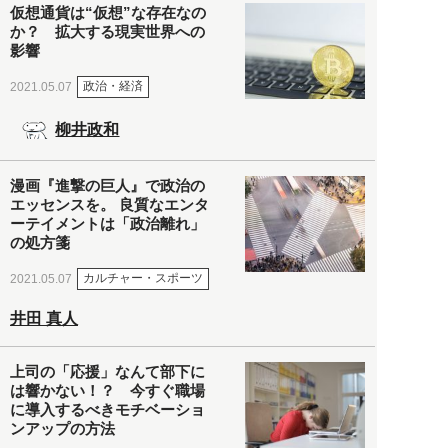
仮想通貨は“仮想”な存在なの
か？ 拡大する現実世界への
影響
政治・経済
2021.05.07
柳井政和
漫画『進撃の巨人』で政治の
エッセンスを。 良質なエンタ
ーテイメントは「政治離れ」
の処方箋
カルチャー・スポーツ
2021.05.07
井田 真人
上司の「応援」なんて部下に
は響かない！？ 今すぐ職場
に導入するべきモチベーショ
ンアップの方法