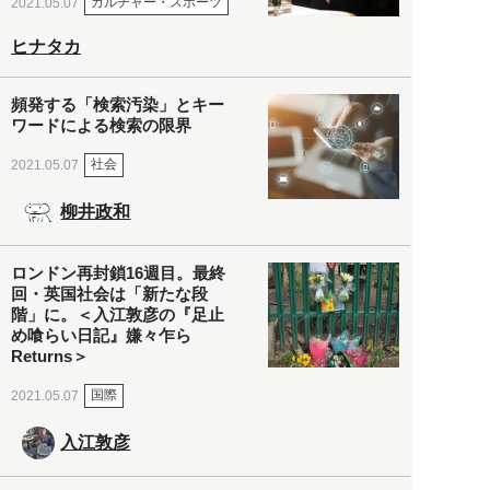
カルチャー・スポーツ
2021.05.07
ヒナタカ
頻発する「検索汚染」とキー
ワードによる検索の限界
社会
2021.05.07
柳井政和
ロンドン再封鎖16週目。最終
回・英国社会は「新たな段
階」に。＜入江敦彦の『足止
め喰らい日記』嫌々乍ら
Returns＞
国際
2021.05.07
入江敦彦