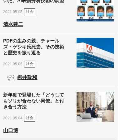
いた、AI表情分析技術の展望
社会
2021.05.05
清水建二
PDFの生みの親、チャール
ズ・ゲシキ氏死去。その技術
と歴史を振り返る
社会
2021.05.05
柳井政和
新年度で登場した「どうして
もソリが合わない同僚」と付
き合う方法
社会
2021.05.04
山口博