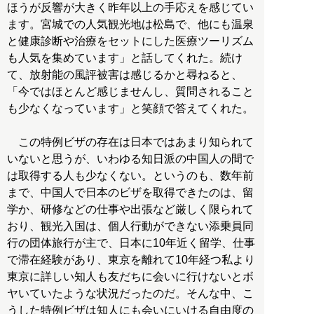
ほうが反響が大きく昨年以上の手応えを感じてい
ます。宮城での人気観光地は松島で、他にも温泉
と健康診断や治療をセットにした医療ツーリズム
も人気を集めています」と話してくれた。続け
て、放射能の風評被害は感じるかと尋ねると、
「今ではほとんど感じませんし、質問されること
も少なくなっています」と笑顔で答えてくれた。
この特例ビザの存在は日本ではあまり知られて
いないと思うが、いわゆる知日派の中国人の間で
は取得する人も少なくない。というのも、数年前
まで、中国人で日本のビザを取得できたのは、留
学か、研修などの仕事や出張など厳しく限られて
おり、観光入国は、個人行動ができない添乗員同
行の団体旅行が主で、日本に10年近く留学、仕事
で滞在経験があり、東京を離れて10年経つ私より
東京に詳しい知人も友だちに会いに行けないとボ
ヤいていたような状況だったのだ。そんな中、こ
うした特例ビザは知人にも会いにいける自由度の