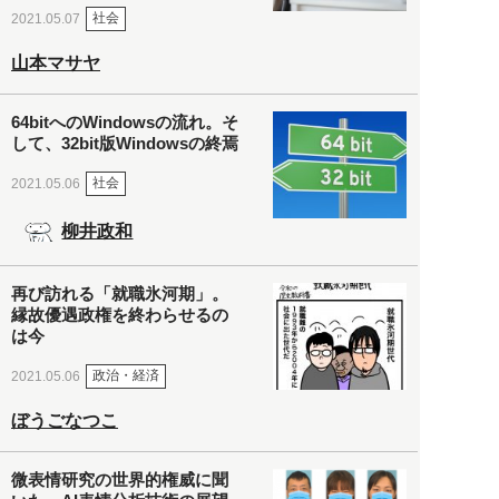
社会
2021.05.07
山本マサヤ
64bitへのWindowsの流れ。そ
して、32bit版Windowsの終焉
社会
2021.05.06
柳井政和
再び訪れる「就職氷河期」。
縁故優遇政権を終わらせるの
は今
政治・経済
2021.05.06
ぼうごなつこ
微表情研究の世界的権威に聞