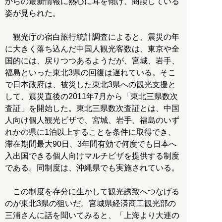
からの最新情報に熱心に耳を傾け、商談している
姿が見られた。
観光庁の宿白旅行統計調査によると、震災の年
に大きく落ち込んだ中国人観光客数は、東京や全
国的には、戻りつつあるようだが、宮城、岩手、
福島といった東北3県の回復は遅れている。そこ
で日本政府は、被災した東北3県への観光支援と
して、震災直後の2011年7月から「東北三県数次
査証」を開始した。東北三県数次査証とは、中国
人向け個人観光ビザで、宮城、岩手、福島のいず
れかの県に1泊以上することを条件に取得でき、
滞在期間最大90日、3年間有効で何度でも日本へ
入出国できる個人向けマルチビザを提供する制度
である。同制度は、沖縄県でも実施されている。
この制度を存分に生かして観光誘致へつなげる
のが東北3県の狙いだ。宮城県経済商工観光部の
三浦さんに話を聞いてみると、「上海より大連の