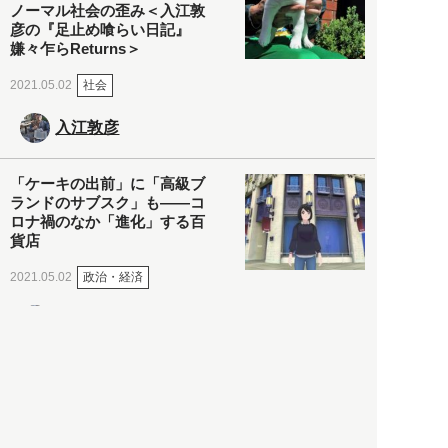
ノーマル社会の歪み＜入江敦
彦の『足止め喰らい日記』
嫌々乍らReturns＞
社会
2021.05.02
入江敦彦
「ケーキの出前」に「高級ブ
ランドのサブスク」も――コ
ロナ禍のなか「進化」する百
貨店
政治・経済
2021.05.02
都市商業研究所
「高度外国人材」という言葉
に潜む欺瞞と、日本が搾取し
依存する圧倒的多数の外国人
労働者の実像とは？