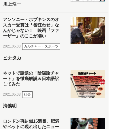
川上浩一
アンソニー・ホプキンスのオ
スカー受賞は「番狂わせ」な
んかじゃない！ 映画『ファ
ーザー』のここが凄い
カルチャー・スポーツ
2021.05.03
ヒナタカ
ネットで話題の「陰謀論チャ
ート」を徹底解説＆日本語訳
してみた
社会
2021.05.03
清義明
ロンドン再封鎖15週目。肥満
やペットに現れ出したニュー