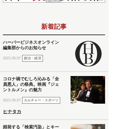
新着記事
ハーバービジネスオンライン
編集部からのお知らせ
政治・経済
2021.05.07
コロナ禍でむしろ沁みる「全
員悪人」の祭典。映画『ジェ
ントルメン』の魅力
カルチャー・スポーツ
2021.05.07
ヒナタカ
頻発する「検索汚染」とキー