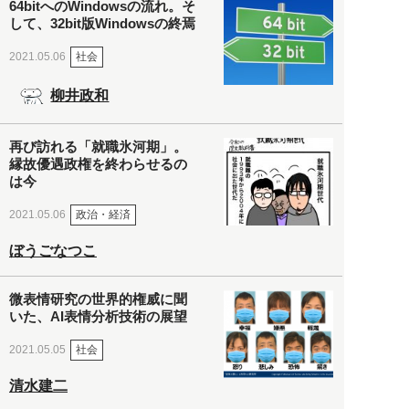
64bitへのWindowsの流れ。そ
して、32bit版Windowsの終焉
社会
2021.05.06
柳井政和
再び訪れる「就職氷河期」。
縁故優遇政権を終わらせるの
は今
政治・経済
2021.05.06
ぼうごなつこ
微表情研究の世界的権威に聞
いた、AI表情分析技術の展望
社会
2021.05.05
清水建二