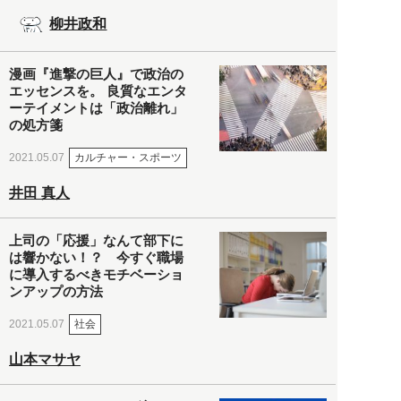
柳井政和
漫画『進撃の巨人』で政治の
エッセンスを。 良質なエンタ
ーテイメントは「政治離れ」
の処方箋
カルチャー・スポーツ
2021.05.07
井田 真人
上司の「応援」なんて部下に
は響かない！？ 今すぐ職場
に導入するべきモチベーショ
ンアップの方法
社会
2021.05.07
山本マサヤ