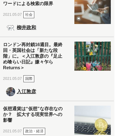
ワードによる検索の限界
社会
2021.05.07
柳井政和
ロンドン再封鎖16週目。最終
回・英国社会は「新たな段
階」に。＜入江敦彦の『足止
め喰らい日記』嫌々乍ら
Returns＞
国際
2021.05.07
入江敦彦
仮想通貨は“仮想”な存在なの
か？ 拡大する現実世界への
影響
政治・経済
2021.05.07