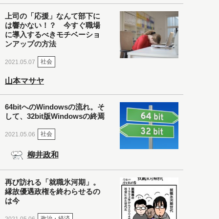
上司の「応援」なんて部下に
は響かない！？ 今すぐ職場
に導入するべきモチベーショ
ンアップの方法
社会
2021.05.07
山本マサヤ
64bitへのWindowsの流れ。そ
して、32bit版Windowsの終焉
社会
2021.05.06
柳井政和
再び訪れる「就職氷河期」。
縁故優遇政権を終わらせるの
は今
政治・経済
2021.05.06