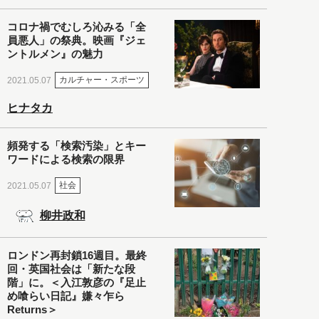
コロナ禍でむしろ沁みる「全
員悪人」の祭典。映画『ジェ
ントルメン』の魅力
カルチャー・スポーツ
2021.05.07
ヒナタカ
頻発する「検索汚染」とキー
ワードによる検索の限界
社会
2021.05.07
柳井政和
ロンドン再封鎖16週目。最終
回・英国社会は「新たな段
階」に。＜入江敦彦の『足止
め喰らい日記』嫌々乍ら
Returns＞