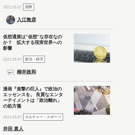
国際
2021.05.07
入江敦彦
仮想通貨は“仮想”な存在なの
か？ 拡大する現実世界への
影響
政治・経済
2021.05.07
柳井政和
漫画『進撃の巨人』で政治の
エッセンスを。 良質なエンタ
ーテイメントは「政治離れ」
の処方箋
カルチャー・スポーツ
2021.05.07
井田 真人