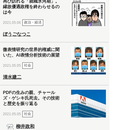
再び訪れる「就職氷河期」。
縁故優遇政権を終わらせるの
は今
政治・経済
2021.05.06
ぼうごなつこ
微表情研究の世界的権威に聞
いた、AI表情分析技術の展望
社会
2021.05.05
清水建二
PDFの生みの親、チャール
ズ・ゲシキ氏死去。その技術
と歴史を振り返る
社会
2021.05.05
柳井政和