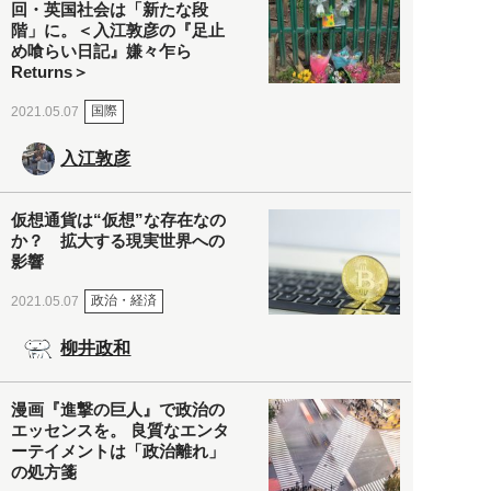
回・英国社会は「新たな段
階」に。＜入江敦彦の『足止
め喰らい日記』嫌々乍ら
Returns＞
国際
2021.05.07
入江敦彦
仮想通貨は“仮想”な存在なの
か？ 拡大する現実世界への
影響
政治・経済
2021.05.07
柳井政和
漫画『進撃の巨人』で政治の
エッセンスを。 良質なエンタ
ーテイメントは「政治離れ」
の処方箋