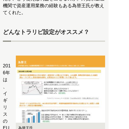
機関で資産運用業務の経験もある為替王氏が教え
てくれた。
どんなトラリピ設定がオススメ？
201
6年
は
、
イ
ギ
リ
ス
の
EU
為替王氏