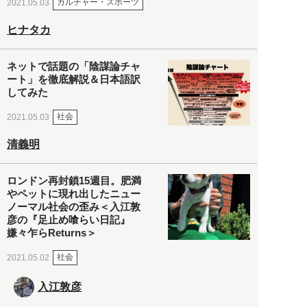
カルチャー・スポーツ
2021.05.03
ヒナタカ
ネットで話題の「陰謀論チャ
ート」を徹底解説＆日本語訳
してみた
社会
2021.05.03
清義明
ロンドン再封鎖15週目。肥満
やペットに現れ出したニュー
ノーマル社会の歪み＜入江敦
彦の『足止め喰らい日記』
嫌々乍らReturns＞
社会
2021.05.02
入江敦彦