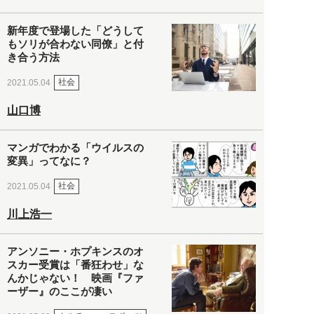
新年度で登場した「どうして
もソリが合わない同僚」と付
き合う方法
社会
2021.05.04
山口博
マンガでわかる「ウイルスの
変異」ってなに？
社会
2021.05.04
川上浩一
アンソニー・ホプキンスのオ
スカー受賞は「番狂わせ」な
んかじゃない！ 映画『ファ
ーザー』のここが凄い