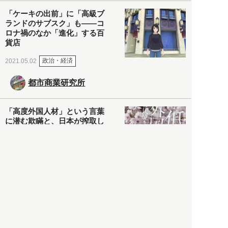
「ケーキの出前」に「高級ブ
ランドのサブスク」も――コ
ロナ禍のなか「進化」する百
貨店
政治・経済
2021.05.02
都市商業研究所
「高度外国人材」という言葉
に潜む欺瞞と、日本が搾取し
依存する圧倒的多数の外国人
労働者の実像とは？
社会
2021.05.01
月刊日本
以前の記事をもっと見る