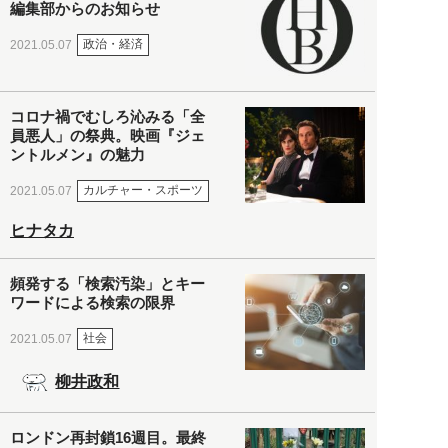
編集部からのお知らせ
政治・経済
2021.05.07
コロナ禍でむしろ沁みる「全
員悪人」の祭典。映画『ジェ
ントルメン』の魅力
カルチャー・スポーツ
2021.05.07
ヒナタカ
頻発する「検索汚染」とキー
ワードによる検索の限界
社会
2021.05.07
柳井政和
ロンドン再封鎖16週目。最終