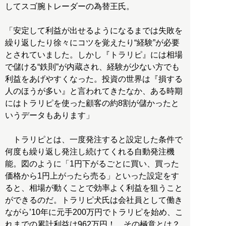
してスゴ腕トレーダーの為替王氏。
「安定して利益が出せるようになるまでは失敗を
繰り返したり徐々にコツを覚えたり“経験”が必要
とされていました。しかし『トラリピ』には相場
で儲ける“鉄則”が内蔵され、経験が少ない方でも
利益をあげやすくなった。投資の世界は『損する
人のほうが多い』と言われてきたなか、ある時期
にはトラリピを使った顧客の約8割が儲かったと
いうデータもあります」
トラリピとは、一度発注すると設定した条件で
何度も繰り返し発注し続けてくれる自動発注機
能。図のように「1円下がるごとに買い、買った
価格から1円上がったら売る」といった設定をす
ると、相場が動くことで効率よく利益を狙うこと
ができるのだ。トラリピ犬氏は会社員として働き
ながら’10年に元手200万円でトラリピを始め、こ
れまでの累計利益は962万円！ その極意とは？