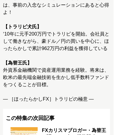
は、事前の入念なシミュレーションにあると心得
よ！
【トラリピ犬氏】
‘10年に元手200万円でトラリピを開始。会社員と
して働きながら、豪ドル／円の買いを中心に、ほ
ったらかしで累計962万円の利益を獲得している
【為替王氏】
外資系金融機関で資産運用業務を経験。将来は、
欧米の最先端金融技術を生かし低手数料ファンド
をつくることが目標。
― ［ほったらかしFX］トラリピの極意 ―
この特集の次回記事
FXカリスマブロガー・為替王