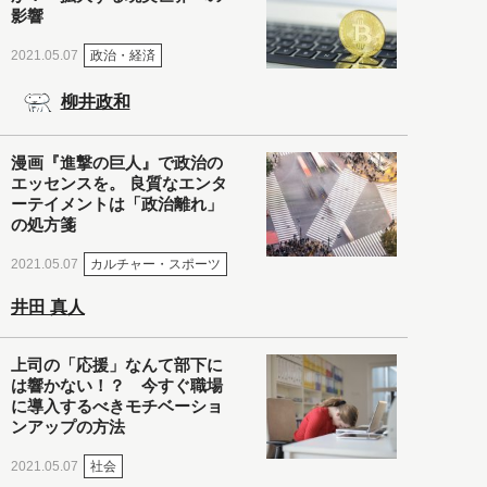
影響
政治・経済
2021.05.07
柳井政和
漫画『進撃の巨人』で政治の
エッセンスを。 良質なエンタ
ーテイメントは「政治離れ」
の処方箋
カルチャー・スポーツ
2021.05.07
井田 真人
上司の「応援」なんて部下に
は響かない！？ 今すぐ職場
に導入するべきモチベーショ
ンアップの方法
社会
2021.05.07