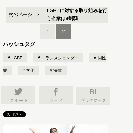
LGBTに対する取り組みを行
次のページ
う企業は4割弱
1
2
ハッシュタグ
LGBT
トランスジェンダー
同性
愛
文化
法律
B!
ブックマーク