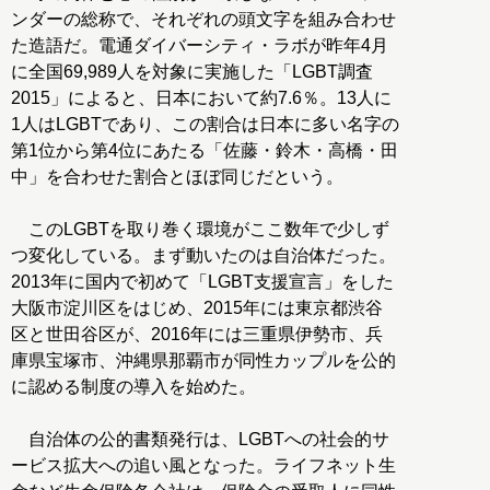
ンダーの総称で、それぞれの頭文字を組み合わせ
た造語だ。電通ダイバーシティ・ラボが昨年4月
に全国69,989人を対象に実施した「LGBT調査
2015」によると、日本において約7.6％。13人に
1人はLGBTであり、この割合は日本に多い名字の
第1位から第4位にあたる「佐藤・鈴木・高橋・田
中」を合わせた割合とほぼ同じだという。
このLGBTを取り巻く環境がここ数年で少しず
つ変化している。まず動いたのは自治体だった。
2013年に国内で初めて「LGBT支援宣言」をした
大阪市淀川区をはじめ、2015年には東京都渋谷
区と世田谷区が、2016年には三重県伊勢市、兵
庫県宝塚市、沖縄県那覇市が同性カップルを公的
に認める制度の導入を始めた。
自治体の公的書類発行は、LGBTへの社会的サ
ービス拡大への追い風となった。ライフネット生