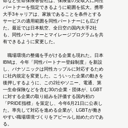
命など生命保険各会社は、保険金の受取人に同性
パートナーを指定できるように範囲を拡大。携帯
大手3キャリアは、家族であることを条件とする
サービスの適用範囲を同性パートナーにも広げ
た。最近では日本航空、全日空の国内大手2社
も、同性パートナーとマイレージプログラムを共
有できるように変更した。
職場環境の整備を手がける企業も現れた。日本
IBMは、今年「同性パートナー登録制度」を新設
し、パナソニックは同性カップルに対応するため
に社内規定を変更した。こういった企業の動きを
後押しするように、この2社やソニー、電通、第
一生命保険などを含む30の企業・団体が、LGBT
に対する企業の取り組みを評価する国内初の
「PRIDE指標」を策定し、今年6月21日に公表し
た。率先して対応を進める企業が、LGBTが働き
やすい職場環境づくりをアピールし始めたのであ
る。