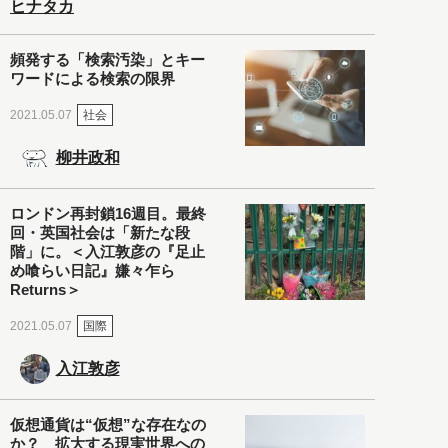
ヒナタカ
頻発する「検索汚染」とキー
ワードによる検索の限界
社会
2021.05.07
柳井政和
ロンドン再封鎖16週目。最終
回・英国社会は「新たな段
階」に。＜入江敦彦の『足止
め喰らい日記』嫌々乍ら
Returns＞
国際
2021.05.07
入江敦彦
仮想通貨は“仮想”な存在なの
か？ 拡大する現実世界への