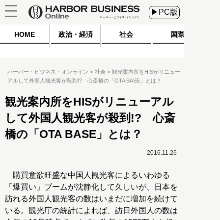
▶PC版
HOME
政治・経済
社会
国際
ハーバー・ビジネス・オンライン
社会
観光案内所をHISがリニュー
アルして外国人観光客が殺到!? 心斎橋の「OTA BASE」とは？
観光案内所をHISがリニューアル
して外国人観光客が殺到!? 心斎
橋の「OTA BASE」とは？
2016.11.26
購買意欲旺盛な中国人観光客によるいわゆる
「爆買い」ブームが沈静化して久しいが、日本を
訪れる外国人観光客の数はいまだに増加を続けて
いる。観光庁の統計によれば、訪日外国人の数は