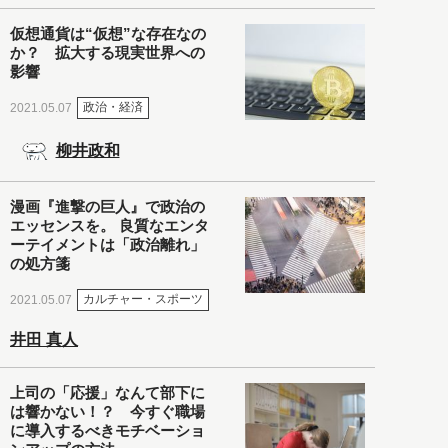
仮想通貨は“仮想”な存在なの
か？ 拡大する現実世界への
影響
政治・経済
2021.05.07
柳井政和
漫画『進撃の巨人』で政治の
エッセンスを。 良質なエンタ
ーテイメントは「政治離れ」
の処方箋
カルチャー・スポーツ
2021.05.07
井田 真人
上司の「応援」なんて部下に
は響かない！？ 今すぐ職場
に導入するべきモチベーショ