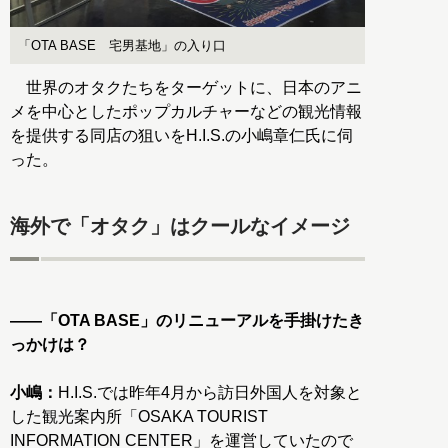
「OTA BASE 宅男基地」の入り口
世界のオタクたちをターゲットに、日本のアニ
メを中心としたポップカルチャーなどの観光情報
を提供する同店の狙いをH.I.S.の小嶋章仁氏に伺
った。
海外で「オタク」はクールなイメージ
――「OTA BASE」のリニューアルを手掛けたき
っかけは？
小嶋：
H.I.S.では昨年4月から訪日外国人を対象と
した観光案内所「OSAKA TOURIST
INFORMATION CENTER」を運営していたので