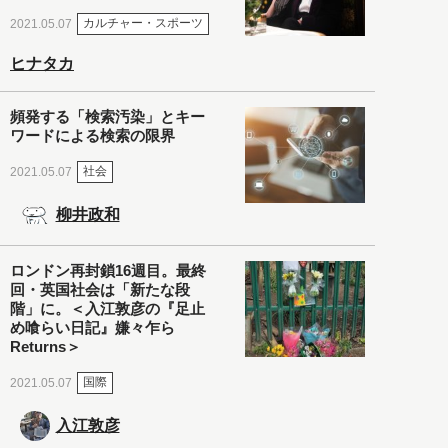
カルチャー・スポーツ
2021.05.07
ヒナタカ
頻発する「検索汚染」とキー
ワードによる検索の限界
社会
2021.05.07
柳井政和
ロンドン再封鎖16週目。最終
回・英国社会は「新たな段
階」に。＜入江敦彦の『足止
め喰らい日記』嫌々乍ら
Returns＞
国際
2021.05.07
入江敦彦