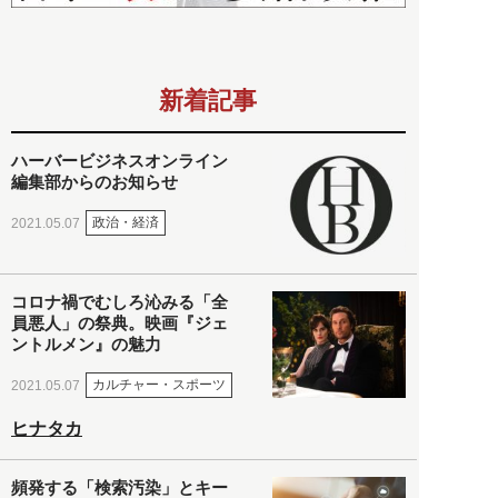
新着記事
ハーバービジネスオンライン
編集部からのお知らせ
政治・経済
2021.05.07
コロナ禍でむしろ沁みる「全
員悪人」の祭典。映画『ジェ
ントルメン』の魅力
カルチャー・スポーツ
2021.05.07
ヒナタカ
頻発する「検索汚染」とキー