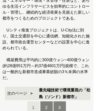
流・エネルギー・環境・水管理・住居など、あら
ゆる生活インフラサービスを効率的にコントロー
ル・管理し、継続的な経済発展を見据えた新しい
都市をつくるためのプロジェクトである。
Uシティ推進プロジェクトは、U-City法に則
り、国土交通部を中心に通信網、知能化された施
設、都市統合運営センターなどの設置を中心に進
められている。
構築費用は平均的に300億ウォン~400億ウォン
(約28億951万円～約37億4601万円)規模で、これ
は一般的な新都市造成事業総額の3％未満の水準
だ。
最先端技術で環境重視の「松
次のページ
島（ソンド）新都市」
1
2
3