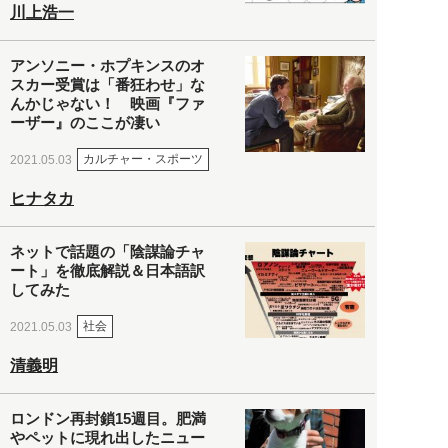
川上浩一
アンソニー・ホプキンスのオ
スカー受賞は「番狂わせ」な
んかじゃない！ 映画『ファ
ーザー』のここが凄い
カルチャー・スポーツ
2021.05.03
ヒナタカ
ネットで話題の「陰謀論チャ
ート」を徹底解説＆日本語訳
してみた
社会
2021.05.03
清義明
ロンドン再封鎖15週目。肥満
やペットに現れ出したニュー