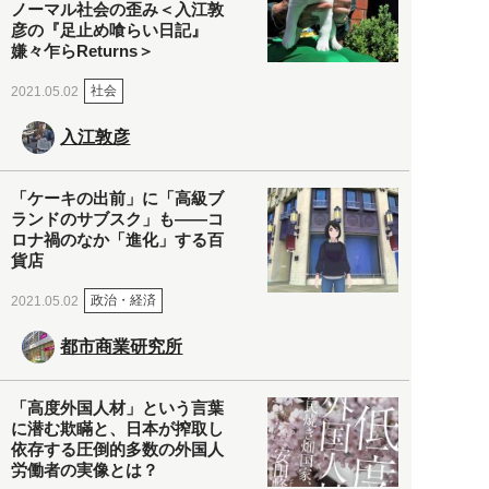
ノーマル社会の歪み＜入江敦
彦の『足止め喰らい日記』
嫌々乍らReturns＞
社会
2021.05.02
入江敦彦
「ケーキの出前」に「高級ブ
ランドのサブスク」も――コ
ロナ禍のなか「進化」する百
貨店
政治・経済
2021.05.02
都市商業研究所
「高度外国人材」という言葉
に潜む欺瞞と、日本が搾取し
依存する圧倒的多数の外国人
労働者の実像とは？