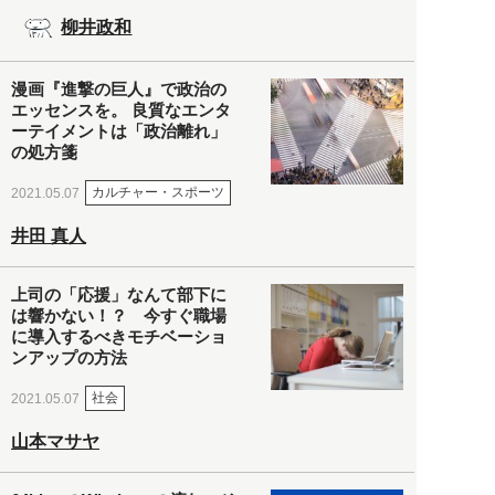
柳井政和
漫画『進撃の巨人』で政治の
エッセンスを。 良質なエンタ
ーテイメントは「政治離れ」
の処方箋
カルチャー・スポーツ
2021.05.07
井田 真人
上司の「応援」なんて部下に
は響かない！？ 今すぐ職場
に導入するべきモチベーショ
ンアップの方法
社会
2021.05.07
山本マサヤ