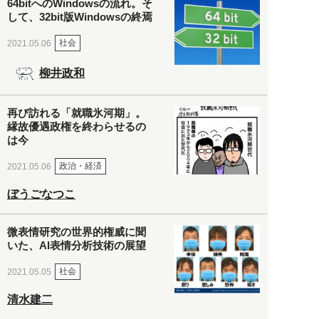
64bitへのWindowsの流れ。そ
して、32bit版Windowsの終焉
社会
2021.05.06
柳井政和
再び訪れる「就職氷河期」。
縁故優遇政権を終わらせるの
は今
政治・経済
2021.05.06
ぼうごなつこ
微表情研究の世界的権威に聞
いた、AI表情分析技術の展望
社会
2021.05.05
清水建二