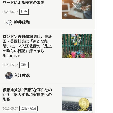
ワードによる検索の限界
社会
2021.05.07
柳井政和
ロンドン再封鎖16週目。最終
回・英国社会は「新たな段
階」に。＜入江敦彦の『足止
め喰らい日記』嫌々乍ら
Returns＞
国際
2021.05.07
入江敦彦
仮想通貨は“仮想”な存在なの
か？ 拡大する現実世界への
影響
政治・経済
2021.05.07