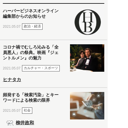
ハーバービジネスオンライン
編集部からのお知らせ
政治・経済
2021.05.07
コロナ禍でむしろ沁みる「全
員悪人」の祭典。映画『ジェ
ントルメン』の魅力
カルチャー・スポーツ
2021.05.07
ヒナタカ
頻発する「検索汚染」とキー
ワードによる検索の限界
社会
2021.05.07
柳井政和