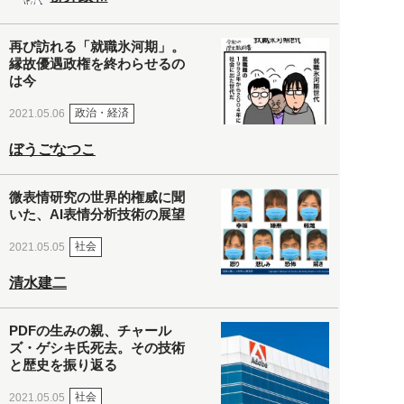
再び訪れる「就職氷河期」。
縁故優遇政権を終わらせるの
は今
政治・経済
2021.05.06
ぼうごなつこ
微表情研究の世界的権威に聞
いた、AI表情分析技術の展望
社会
2021.05.05
清水建二
PDFの生みの親、チャール
ズ・ゲシキ氏死去。その技術
と歴史を振り返る
社会
2021.05.05