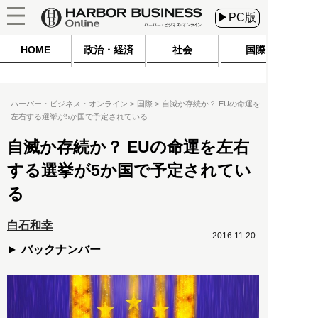
▶PC版
HOME
政治・経済
社会
国際
ハーバー・ビジネス・オンライン
国際
自滅か存続か？ EUの命運を
左右する選挙が5か国で予定されている
自滅か存続か？ EUの命運を左右
する選挙が5か国で予定されてい
る
白石和幸
2016.11.20
バックナンバー