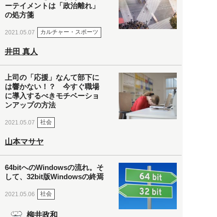
ーテイメントは「政治離れ」
の処方箋
カルチャー・スポーツ
2021.05.07
井田 真人
上司の「応援」なんて部下に
は響かない！？ 今すぐ職場
に導入するべきモチベーショ
ンアップの方法
社会
2021.05.07
山本マサヤ
64bitへのWindowsの流れ。そ
して、32bit版Windowsの終焉
社会
2021.05.06
柳井政和