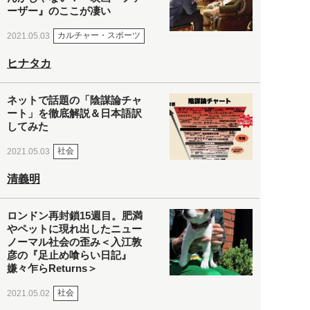
ーザー』のここが凄い
カルチャー・スポーツ
2021.05.03
ヒナタカ
ネットで話題の「陰謀論チャ
ート」を徹底解説＆日本語訳
してみた
社会
2021.05.03
清義明
ロンドン再封鎖15週目。肥満
やペットに現れ出したニュー
ノーマル社会の歪み＜入江敦
彦の『足止め喰らい日記』
嫌々乍らReturns＞
社会
2021.05.02