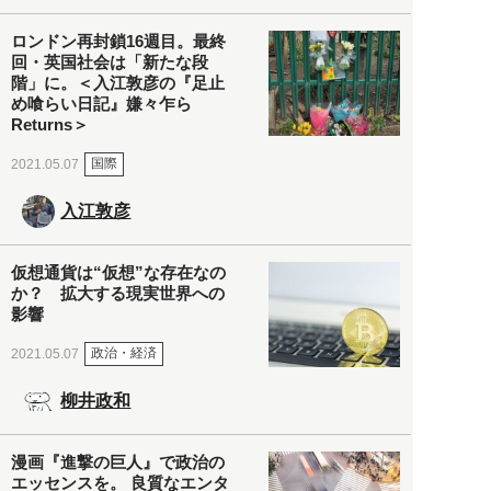
ロンドン再封鎖16週目。最終
回・英国社会は「新たな段
階」に。＜入江敦彦の『足止
め喰らい日記』嫌々乍ら
Returns＞
国際
2021.05.07
入江敦彦
仮想通貨は“仮想”な存在なの
か？ 拡大する現実世界への
影響
政治・経済
2021.05.07
柳井政和
漫画『進撃の巨人』で政治の
エッセンスを。 良質なエンタ