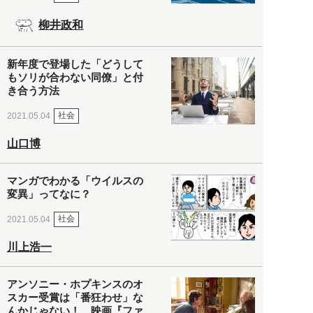
柳井政和
新年度で登場した「どうして
もソリが合わない同僚」と付
き合う方法
社会
2021.05.04
山口博
マンガでわかる「ウイルスの
変異」ってなに？
社会
2021.05.04
川上浩一
アンソニー・ホプキンスのオ
スカー受賞は「番狂わせ」な
んかじゃない！ 映画『ファ