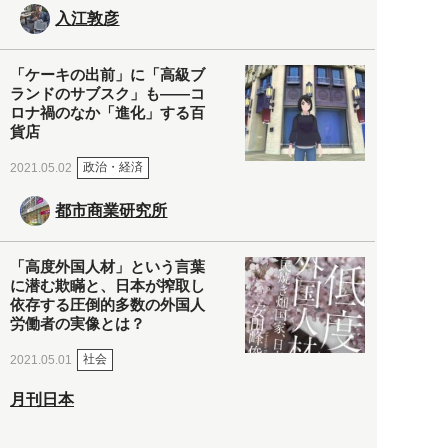
入江敦彦
「ケーキの出前」に「高級ブ
ランドのサブスク」も――コ
ロナ禍のなか「進化」する百
貨店
政治・経済
2021.05.02
都市商業研究所
「高度外国人材」という言葉
に潜む欺瞞と、日本が搾取し
依存する圧倒的多数の外国人
労働者の実像とは？
社会
2021.05.01
月刊日本