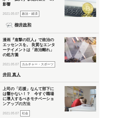
影響
政治・経済
2021.05.07
柳井政和
漫画『進撃の巨人』で政治の
エッセンスを。 良質なエンタ
ーテイメントは「政治離れ」
の処方箋
カルチャー・スポーツ
2021.05.07
井田 真人
上司の「応援」なんて部下に
は響かない！？ 今すぐ職場
に導入するべきモチベーショ
ンアップの方法
社会
2021.05.07