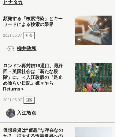
ヒナタカ
頻発する「検索汚染」とキー
ワードによる検索の限界
社会
2021.05.07
柳井政和
ロンドン再封鎖16週目。最終
回・英国社会は「新たな段
階」に。＜入江敦彦の『足止
め喰らい日記』嫌々乍ら
Returns＞
国際
2021.05.07
入江敦彦
仮想通貨は“仮想”な存在なの
か？ 拡大する現実世界への