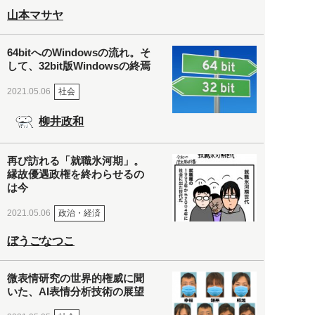
山本マサヤ
64bitへのWindowsの流れ。そ
して、32bit版Windowsの終焉
社会
2021.05.06
柳井政和
再び訪れる「就職氷河期」。
縁故優遇政権を終わらせるの
は今
政治・経済
2021.05.06
ぼうごなつこ
微表情研究の世界的権威に聞
いた、AI表情分析技術の展望