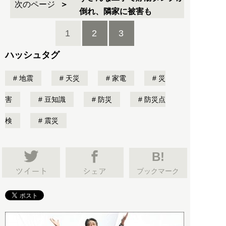
次のページ
倒れ、隣家に被害も
1
2
3
ハッシュタグ
地震
天災
家電
災
害
豆知識
防災
防災点
検
震災
B!
ブックマーク