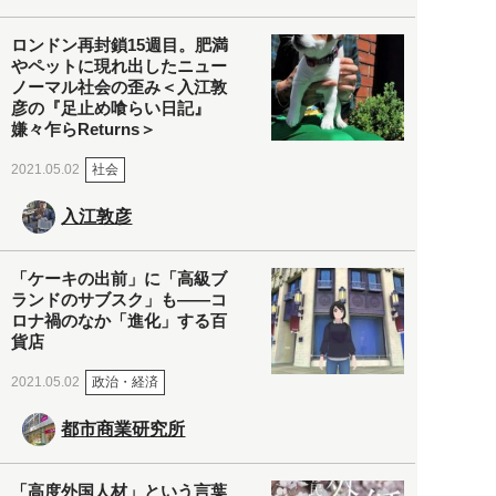
ロンドン再封鎖15週目。肥満
やペットに現れ出したニュー
ノーマル社会の歪み＜入江敦
彦の『足止め喰らい日記』
嫌々乍らReturns＞
社会
2021.05.02
入江敦彦
「ケーキの出前」に「高級ブ
ランドのサブスク」も――コ
ロナ禍のなか「進化」する百
貨店
政治・経済
2021.05.02
都市商業研究所
「高度外国人材」という言葉