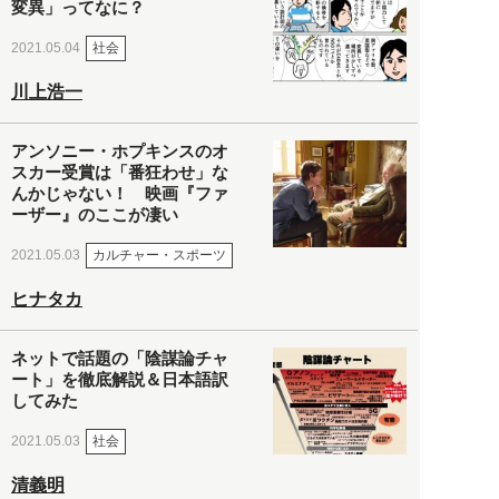
変異」ってなに？
社会
2021.05.04
川上浩一
アンソニー・ホプキンスのオ
スカー受賞は「番狂わせ」な
んかじゃない！ 映画『ファ
ーザー』のここが凄い
カルチャー・スポーツ
2021.05.03
ヒナタカ
ネットで話題の「陰謀論チャ
ート」を徹底解説＆日本語訳
してみた
社会
2021.05.03
清義明