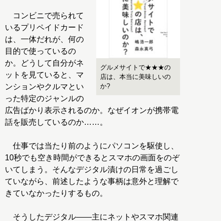
コンビニで売られて
いるプリペイドカード
は、一体だれが、何の
目的で使っているの
か。どうして自分がネ
グルメサイトで★★★の
ットを見ていると、マ
店は、本当に美味しいの
ンションやクルマとい
か?
った特定のジャンルの
広告ばかり表示されるのか。なぜイオンが携帯電
話を販売しているのか……。
仕事では当たり前のようにパソコンを駆使し、
10秒でも空き時間ができるとスマホの画面をのぞ
いてしまう。そんなデジタル漬けの日常を過ごし
ていながら、前述したような事柄は意外と理解で
きていなかったりするもの。
そうしたデジタル――主にネットやスマホ関連