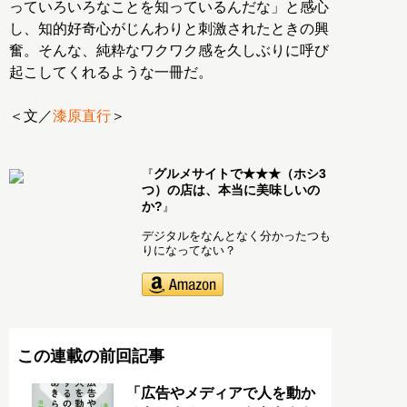
っていろいろなことを知っているんだな」と感心
し、知的好奇心がじんわりと刺激されたときの興
奮。そんな、純粋なワクワク感を久しぶりに呼び
起こしてくれるような一冊だ。
＜文／
漆原直行
＞
グルメサイトで★★★（ホシ3
『
つ）の店は、本当に美味しいの
か?
』
デジタルをなんとなく分かったつも
りになってない？
この連載の前回記事
「広告やメディアで人を動か