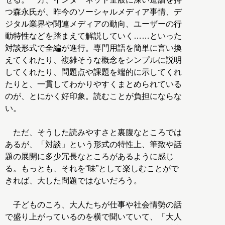
つ森永氏が、昨今のソーシャルメディア事情、デ
ジタル業界や関連メディアの動向、ユーザーの行
動特性などを踏まえて解説していく……といった
対談形式で全編が進行。専門用語を簡単に言い換
えてくれたり、複雑そうな概念をシンプルに説明
してくれたり、問題点や課題を端的に示してくれ
たりと、一貫してわかりやすくまとめられている
のが、とにかく好印象。読むことが負担にならな
い。
ただ、そうした読みやすさと裏腹なところでは
あるが、「対談」という形式の特性上、筆致や話
題の展開に多少冗長なところがあるように感じ
る。もっとも、それを“味”として楽しむことがで
きれば、大した問題ではないだろう。
子どものころ、大人たちが仕事や社会情勢の話
で盛り上がっているのを横で聞いていて、「大人