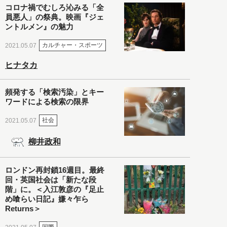
コロナ禍でむしろ沁みる「全
員悪人」の祭典。映画『ジェ
ントルメン』の魅力
カルチャー・スポーツ
2021.05.07
ヒナタカ
頻発する「検索汚染」とキー
ワードによる検索の限界
社会
2021.05.07
柳井政和
ロンドン再封鎖16週目。最終
回・英国社会は「新たな段
階」に。＜入江敦彦の『足止
め喰らい日記』嫌々乍ら
Returns＞