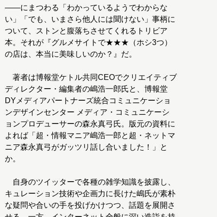
――にまつわる「わかっているようでわからな
い」「でも、いまさら他人には聞けない」事柄に
ついて、ストンと腹落ちさせてくれるトリビア
本。それが『グルメサイトで★★★（ホシ3つ）
の店は、本当に美味しいのか？』だ。
著者は博報堂ケトル共同CEOでクリエイティブ
ディレクター・編集者の嶋浩一郎氏と、博報堂
DYメディアパートナーズ統合コミュニケーショ
ンデザインセンター メディア・コミュニケーシ
ョンプロデューサーの森永真弓氏。版元の資料に
よれば「超・情報マニア嶋浩一郎と超・ネットマ
ニア森永真弓がガッツリ話し合いました！」と
か。
自身のツイッターで各種の雑学知識を披露し、
キュレーション技術や企画力に長けた嶋氏が素朴
な疑問や合いの手を投げかけつつ、話題を展開さ
せる。一方、インターネット全般に深い造詣を持