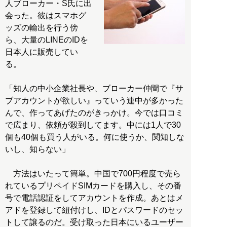
人ブローカー・S氏に出
会った。彼はスマホグ
ッズの輸出を行う傍
ら、大量のLINEのIDを
日本人に販売してい
る。
「知人の中小企業社長や、ブローカー仲間で『サ
ブアカウントが欲しい』っていう連中が多かった
んで、作ってあげたのがきっかけ。今では口コミ
で広まり、依頼が殺到してます。中には1人で30
個も40個も買う人がいる。何に使うか、関知しな
いし、知らない」
方法はいたって簡単。中国で700円程度で売ら
れているプリペイドSIMカードを購入し、その番
号で電話認証をしてアカウントを作成。あとはメ
アドを登録して紐付けし、IDとパスワードのセッ
トして譲るのだ。受け取った日本にいるユーザー