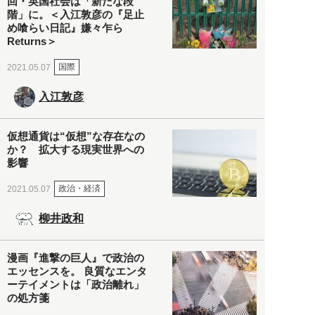
回・英国社会は「新たな段
階」に。＜入江敦彦の『足止
め喰らい日記』嫌々乍ら
Returns＞
国際
2021.05.07
入江敦彦
仮想通貨は“仮想”な存在なの
か？ 拡大する現実世界への
影響
政治・経済
2021.05.07
柳井政和
漫画『進撃の巨人』で政治の
エッセンスを。 良質なエンタ
ーテイメントは「政治離れ」
の処方箋