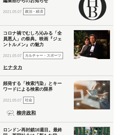
編集部からのお知らせ
政治・経済
2021.05.07
コロナ禍でむしろ沁みる「全
員悪人」の祭典。映画『ジェ
ントルメン』の魅力
カルチャー・スポーツ
2021.05.07
ヒナタカ
頻発する「検索汚染」とキー
ワードによる検索の限界
社会
2021.05.07
柳井政和
ロンドン再封鎖16週目。最終