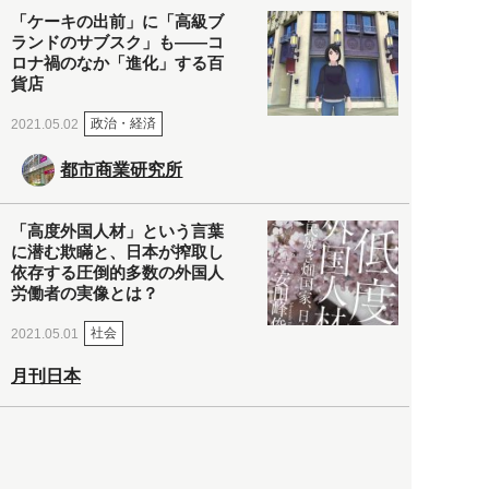
「ケーキの出前」に「高級ブ
ランドのサブスク」も――コ
ロナ禍のなか「進化」する百
貨店
政治・経済
2021.05.02
都市商業研究所
「高度外国人材」という言葉
に潜む欺瞞と、日本が搾取し
依存する圧倒的多数の外国人
労働者の実像とは？
社会
2021.05.01
月刊日本
以前の記事をもっと見る