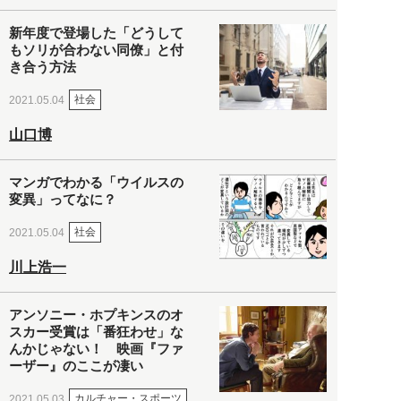
新年度で登場した「どうして
もソリが合わない同僚」と付
き合う方法
社会
2021.05.04
山口博
マンガでわかる「ウイルスの
変異」ってなに？
社会
2021.05.04
川上浩一
アンソニー・ホプキンスのオ
スカー受賞は「番狂わせ」な
んかじゃない！ 映画『ファ
ーザー』のここが凄い
カルチャー・スポーツ
2021.05.03