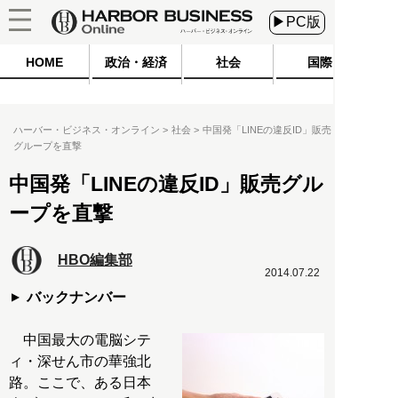
▶PC版
HOME
政治・経済
社会
国際
ハーバー・ビジネス・オンライン
社会
中国発「LINEの違反ID」販売
グループを直撃
中国発「LINEの違反ID」販売グル
ープを直撃
HBO編集部
2014.07.22
バックナンバー
中国最大の電脳シテ
ィ・深せん市の華強北
路。ここで、ある日本