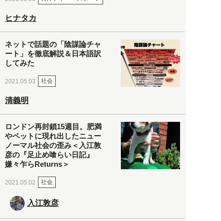
ヒナタカ
ネットで話題の「陰謀論チャ
ート」を徹底解説＆日本語訳
してみた
社会
2021.05.03
清義明
ロンドン再封鎖15週目。肥満
やペットに現れ出したニュー
ノーマル社会の歪み＜入江敦
彦の『足止め喰らい日記』
嫌々乍らReturns＞
社会
2021.05.02
入江敦彦