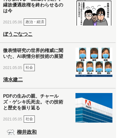
縁故優遇政権を終わらせるの
は今
政治・経済
2021.05.06
ぼうごなつこ
微表情研究の世界的権威に聞
いた、AI表情分析技術の展望
社会
2021.05.05
清水建二
PDFの生みの親、チャール
ズ・ゲシキ氏死去。その技術
と歴史を振り返る
社会
2021.05.05
柳井政和