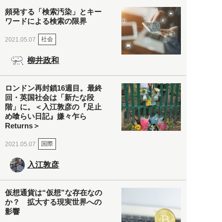
頻発する「検索汚染」とキー
ワードによる検索の限界
社会
2021.05.07
柳井政和
ロンドン再封鎖16週目。最終
回・英国社会は「新たな段
階」に。＜入江敦彦の『足止
め喰らい日記』嫌々乍ら
Returns＞
国際
2021.05.07
入江敦彦
仮想通貨は“仮想”な存在なの
か？ 拡大する現実世界への
影響