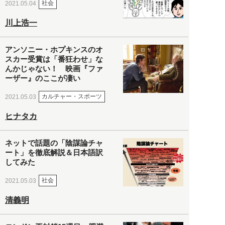
社会
2021.05.04
川上浩一
アンソニー・ホプキンスのオ
スカー受賞は「番狂わせ」な
んかじゃない！ 映画『ファ
ーザー』のここが凄い
カルチャー・スポーツ
2021.05.03
ヒナタカ
ネットで話題の「陰謀論チャ
ート」を徹底解説＆日本語訳
してみた
社会
2021.05.03
清義明