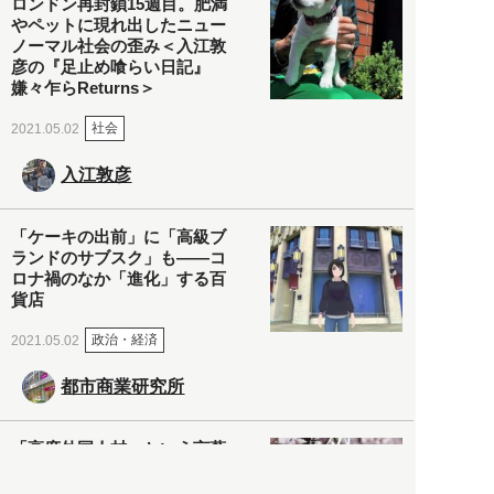
ロンドン再封鎖15週目。肥満
やペットに現れ出したニュー
ノーマル社会の歪み＜入江敦
彦の『足止め喰らい日記』
嫌々乍らReturns＞
社会
2021.05.02
入江敦彦
「ケーキの出前」に「高級ブ
ランドのサブスク」も――コ
ロナ禍のなか「進化」する百
貨店
政治・経済
2021.05.02
都市商業研究所
「高度外国人材」という言葉
に潜む欺瞞と、日本が搾取し
依存する圧倒的多数の外国人