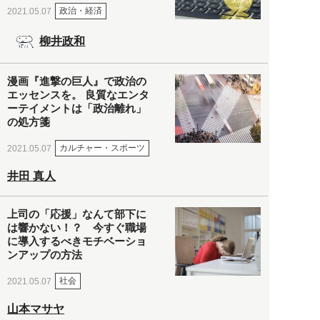
政治・経済
2021.05.07
柳井政和
漫画『進撃の巨人』で政治の
エッセンスを。 良質なエンタ
ーテイメントは「政治離れ」
の処方箋
カルチャー・スポーツ
2021.05.07
井田 真人
上司の「応援」なんて部下に
は響かない！？ 今すぐ職場
に導入するべきモチベーショ
ンアップの方法
社会
2021.05.07
山本マサヤ