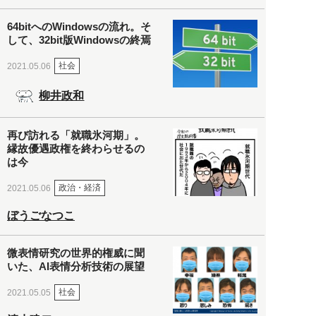
64bitへのWindowsの流れ。そ
して、32bit版Windowsの終焉
社会
2021.05.06
柳井政和
再び訪れる「就職氷河期」。
縁故優遇政権を終わらせるの
は今
政治・経済
2021.05.06
ぼうごなつこ
微表情研究の世界的権威に聞
いた、AI表情分析技術の展望
社会
2021.05.05