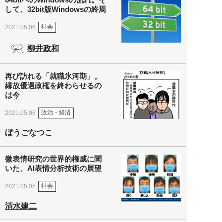
して、32bit版Windowsの終焉
社会
2021.05.06
柳井政和
再び訪れる「就職氷河期」。
縁故優遇政権を終わらせるの
は今
政治・経済
2021.05.06
ぼうごなつこ
微表情研究の世界的権威に聞
いた、AI表情分析技術の展望
社会
2021.05.05
清水建二