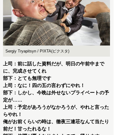
Sergiy Tryapitsyn / PIXTA(ピクスタ)
上司：前に話した資料だが、明日の午前中まで
に、完成させてくれ
部下：とても無理です
上司：なに！四の五の言わずにやれ！
部下：しかし、今晩は外せないプライベートの予
定が……
上司：予定があろうがなかろうが、やれと言った
らやれ！
俺がお前くらいの時は、徹夜三連荘なんて当たり
前だ！甘ったれるな！