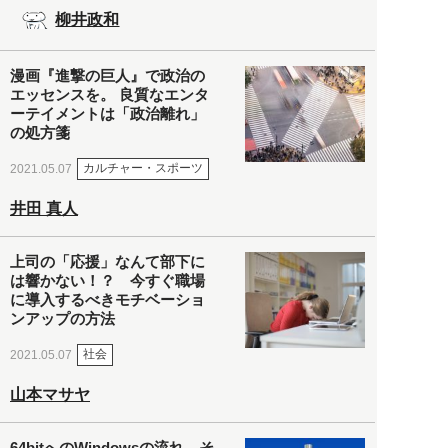
柳井政和
漫画『進撃の巨人』で政治の
エッセンスを。 良質なエンタ
ーテイメントは「政治離れ」
の処方箋
カルチャー・スポーツ
2021.05.07
井田 真人
上司の「応援」なんて部下に
は響かない！？ 今すぐ職場
に導入するべきモチベーショ
ンアップの方法
社会
2021.05.07
山本マサヤ
64bitへのWindowsの流れ。そ