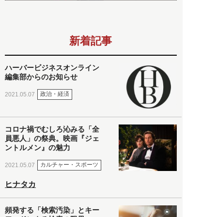
新着記事
ハーバービジネスオンライン
編集部からのお知らせ
政治・経済
2021.05.07
コロナ禍でむしろ沁みる「全
員悪人」の祭典。映画『ジェ
ントルメン』の魅力
カルチャー・スポーツ
2021.05.07
ヒナタカ
頻発する「検索汚染」とキー