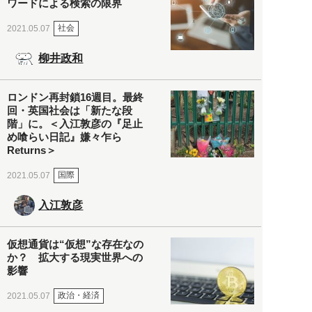
ワードによる検索の限界
社会
2021.05.07
柳井政和
ロンドン再封鎖16週目。最終
回・英国社会は「新たな段
階」に。＜入江敦彦の『足止
め喰らい日記』嫌々乍ら
Returns＞
国際
2021.05.07
入江敦彦
仮想通貨は“仮想”な存在なの
か？ 拡大する現実世界への
影響
政治・経済
2021.05.07