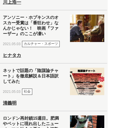
川上浩一
アンソニー・ホプキンスのオ
スカー受賞は「番狂わせ」な
んかじゃない！ 映画『ファ
ーザー』のここが凄い
カルチャー・スポーツ
2021.05.03
ヒナタカ
ネットで話題の「陰謀論チャ
ート」を徹底解説＆日本語訳
してみた
社会
2021.05.03
清義明
ロンドン再封鎖15週目。肥満
やペットに現れ出したニュー