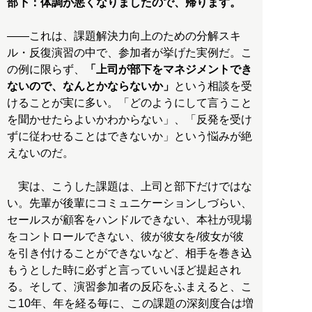
部下：体調が悪くなりましたので、帰ります。
――これは、課題解決力向上のための分解スキ
ル・反復演習の中で、参加者が挙げた実例だ。こ
の例に限らず、
「上司が部下をマネジメントでき
ないので、なんとかならないか」
という相談を受
けることが実に多い。「どのようにして言うこと
を聞かせたらよいかわからない」、「反発を受け
ずに従わせることはできないか」という悩みが絶
えないのだ。
実は、こうした課題は、上司と部下だけではな
い。先輩が後輩にコミュニケーションしづらい、
セールスが顧客をハンドルできない、本社が現場
をコントロールできない、彼が彼女を/彼女が彼
を引き付けることができないなど、相手を巻き込
もうとした時に必ずと言っていいほど提起され
る。そして、演習参加者の反応をふまえると、こ
こ10年、年を経る毎に、この課題の深刻度合は増