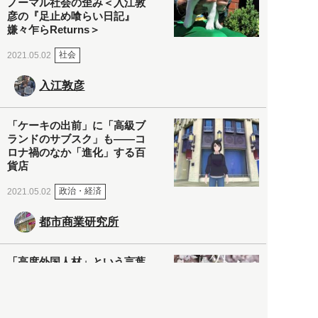
ノーマル社会の歪み＜入江敦
彦の『足止め喰らい日記』
嫌々乍らReturns＞
社会
2021.05.02
入江敦彦
「ケーキの出前」に「高級ブ
ランドのサブスク」も――コ
ロナ禍のなか「進化」する百
貨店
政治・経済
2021.05.02
都市商業研究所
「高度外国人材」という言葉
に潜む欺瞞と、日本が搾取し
依存する圧倒的多数の外国人
労働者の実像とは？