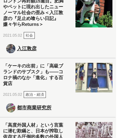
ロンドン再封鎖15週目。肥満
やペットに現れ出したニュー
ノーマル社会の歪み＜入江敦
彦の『足止め喰らい日記』
嫌々乍らReturns＞
社会
2021.05.02
入江敦彦
「ケーキの出前」に「高級ブ
ランドのサブスク」も――コ
ロナ禍のなか「進化」する百
貨店
政治・経済
2021.05.02
都市商業研究所
「高度外国人材」という言葉
に潜む欺瞞と、日本が搾取し
依存する圧倒的多数の外国人