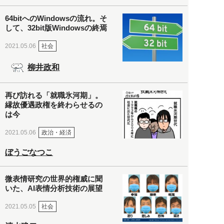
64bitへのWindowsの流れ。そ
して、32bit版Windowsの終焉
社会
2021.05.06
柳井政和
再び訪れる「就職氷河期」。
縁故優遇政権を終わらせるの
は今
政治・経済
2021.05.06
ぼうごなつこ
微表情研究の世界的権威に聞
いた、AI表情分析技術の展望
社会
2021.05.05