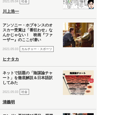
社会
2021.05.04
川上浩一
アンソニー・ホプキンスのオ
スカー受賞は「番狂わせ」な
んかじゃない！ 映画『ファ
ーザー』のここが凄い
カルチャー・スポーツ
2021.05.03
ヒナタカ
ネットで話題の「陰謀論チャ
ート」を徹底解説＆日本語訳
してみた
社会
2021.05.03
清義明