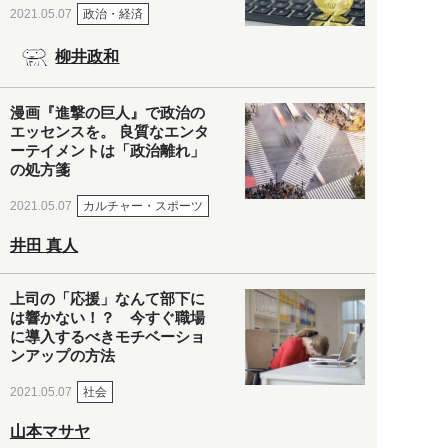
政治・経済
2021.05.07
柳井政和
漫画『進撃の巨人』で政治の
エッセンスを。 良質なエンタ
ーテイメントは「政治離れ」
の処方箋
カルチャー・スポーツ
2021.05.07
井田 真人
上司の「応援」なんて部下に
は響かない！？ 今すぐ職場
に導入するべきモチベーショ
ンアップの方法
社会
2021.05.07
山本マサヤ