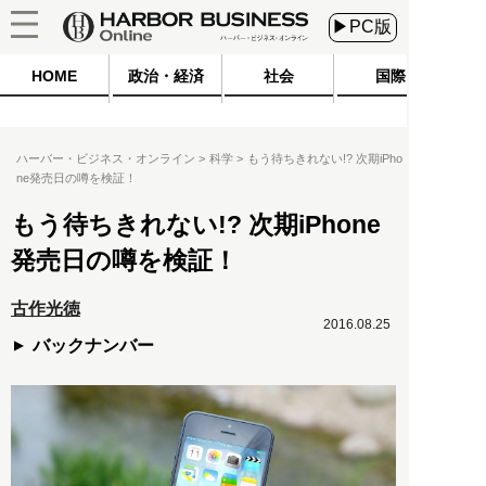
▶PC版
HOME
政治・経済
社会
国際
ハーバー・ビジネス・オンライン
科学
もう待ちきれない!? 次期iPho
ne発売日の噂を検証！
もう待ちきれない!? 次期iPhone
発売日の噂を検証！
古作光徳
2016.08.25
バックナンバー