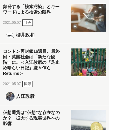
頻発する「検索汚染」とキー
ワードによる検索の限界
社会
2021.05.07
柳井政和
ロンドン再封鎖16週目。最終
回・英国社会は「新たな段
階」に。＜入江敦彦の『足止
め喰らい日記』嫌々乍ら
Returns＞
国際
2021.05.07
入江敦彦
仮想通貨は“仮想”な存在なの
か？ 拡大する現実世界への
影響